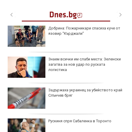
Топлинен удар и дехидратация при
кърмачета: какво трябва да знаят
родителите
и
Кървене след секс – трябва ли да се
притесняваме?
й
Почти половината бебета по света са
изключително кърмени през първите
шест месеца
Как се променят костите с напредване на
възрастта?