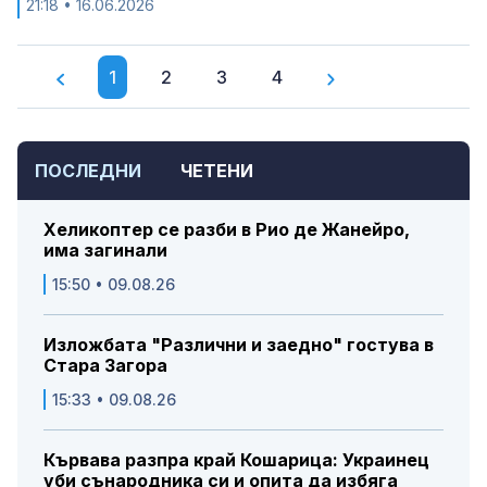
21:18
• 16.06.2026
1
2
3
4
ПОСЛЕДНИ
ЧЕТЕНИ
Хеликоптер се разби в Рио де Жанейро,
има загинали
15:50 • 09.08.26
Изложбата "Различни и заедно" гостува в
Стара Загора
15:33 • 09.08.26
Кървава разпра край Кошарица: Украинец
уби сънародника си и опита да избяга