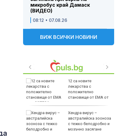
микробус край Дамаск
(ВИДЕО)
08:12 • 07.08.26
ВИЖ ВСИЧКИ НОВИНИ
лнолетни
12 са новите
ават по
лекарства с
ута
положително
становище от ЕМА от
юли 2026 г.
в евро от
Хендра вирус –
австралийска зооноза
с тежко белодробно и
мозъчно засягане
да