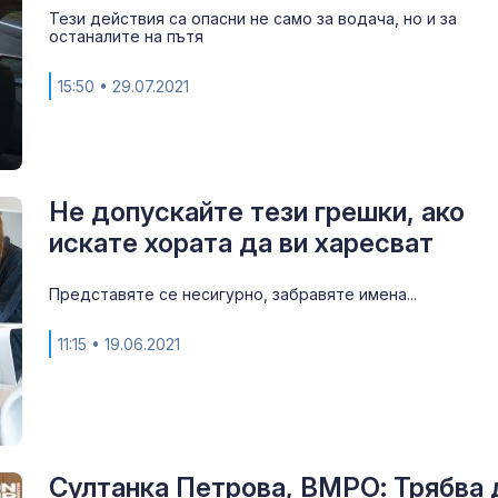
Тези действия са опасни не само за водача, но и за
останалите на пътя
15:50
• 29.07.2021
Не допускайте тези грешки, ако
искате хората да ви харесват
Представяте се несигурно, забравяте имена...
Стотици непъ
мигранти ост
улиците на Се
11:15
• 19.06.2021
Цените само 
утре
Султанка Петрова, ВМРО: Трябва 