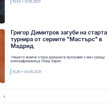
10:03
• 13.05.2021
Григор Димитров загуби на старта
турнира от сериите "Мастърс" в
Мадрид
Нашето момче откри днешната програма с мач срещу
южноафриканеца Лойд Харис
15:26
• 03.05.2021