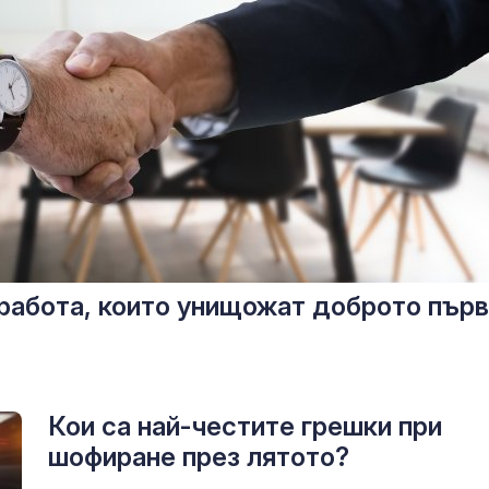
 работа, които унищожат доброто пър
Кои са най-честите грешки при
шофиране през лятото?