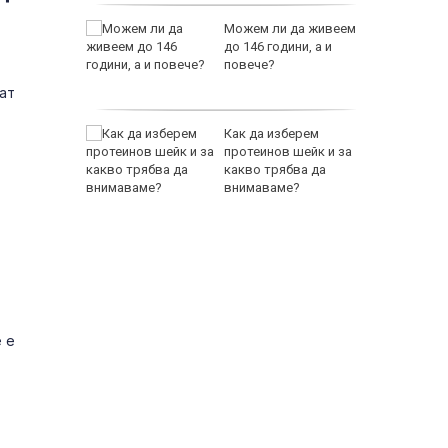
те срещу
Можем ли да живеем
абия
до 146 години, а и
ни, Рияд
повече?
ва за
ат
EUR
ва в
Как да изберем
ви път
протеинов шейк и за
 инвазия
какво трябва да
внимаваме?
800 EUR
е е