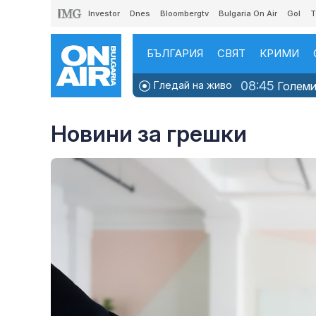
Investor
Dnes
Bloombergtv
Bulgaria On Air
Gol
T
БЪЛГАРИЯ
СВЯТ
КРИМИ
08:45
Гледай на живо
Големит
Новини за грешки