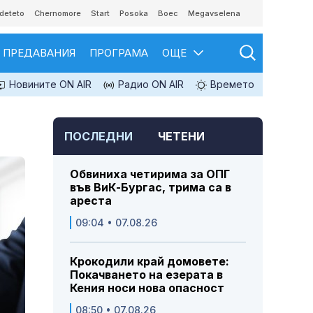
deteto
Chernomore
Start
Posoka
Boec
Megavselena
ПРЕДАВАНИЯ
ПРОГРАМА
ОЩЕ
Новините ON AIR
Радио ON AIR
Времето
ПОСЛЕДНИ
ЧЕТЕНИ
Обвиниха четирима за ОПГ
във ВиК-Бургас, трима са в
ареста
09:04 • 07.08.26
Крокодили край домовете:
Покачването на езерата в
Кения носи нова опасност
08:50 • 07.08.26