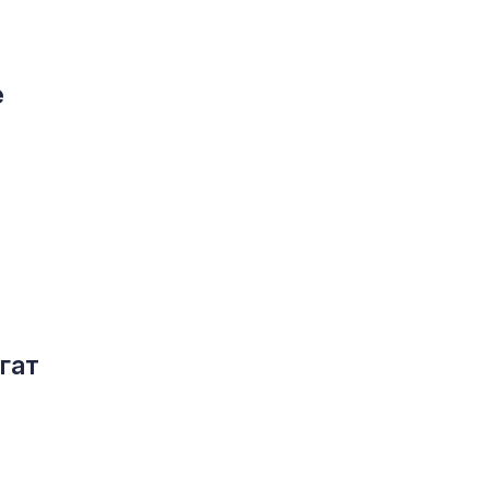
е
гат