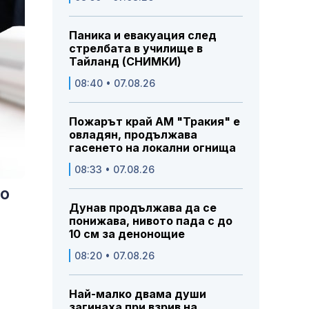
Паника и евакуация след
стрелбата в училище в
Тайланд (СНИМКИ)
08:40 • 07.08.26
Пожарът край АМ "Тракия" е
овладян, продължава
гасенето на локални огнища
08:33 • 07.08.26
во
Дунав продължава да се
понижава, нивото пада с до
10 см за денонощие
08:20 • 07.08.26
Най-малко двама души
загинаха при взрив на