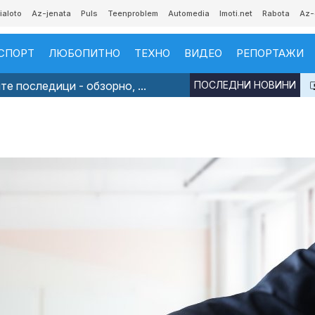
ialoto
Az-jenata
Puls
Teenproblem
Automedia
Imoti.net
Rabota
Az-
СПОРТ
ЛЮБОПИТНО
ТЕХНО
ВИДЕО
РЕПОРТАЖИ
е последици - обзорно, ...
ПОСЛЕДНИ НОВИНИ