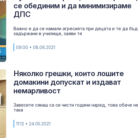
се обединим и да минимизираме
Атака на хути
ДПС
Саудитска Ар
рани 11 цивил
предупрежда
Важно е да се намали агресията при децата и те да бъд
нови удари
задържани в училище, заяви тя
Зеленски оти
Сърбия за пър
09:00
• 08.06.2021
след руската
Няколко грешки, които лошите
домакини допускат и издават
немарливост
Завесите сякаш са си чисти години наред, това обаче н
така
11:12
• 24.05.2021