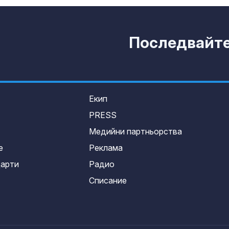
Последвайте 
Екип
PRESS
Медийни партньорства
е
Реклама
дарти
Радио
Списание