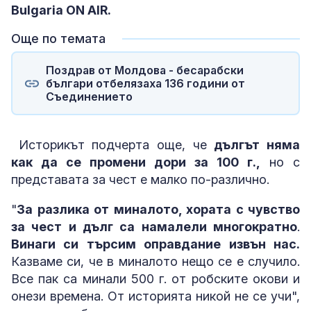
Bulgaria ON AIR.
Още по темата
Поздрав от Молдова - бесарабски
българи отбелязаха 136 години от
Съединението
Историкът подчерта още, че
дългът няма
как да се промени дори за 100 г.,
но с
представата за чест е малко по-различно.
"
За разлика от миналото, хората с чувство
за чест и дълг са намалели многократно
.
Винаги си търсим оправдание извън нас.
Казваме си, че в миналото нещо се е случило.
Все пак са минали 500 г. от робските окови и
онези времена. От историята никой не се учи",