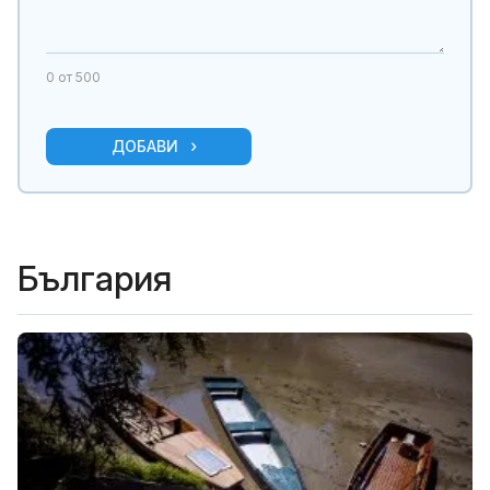
0
от 500
ДОБАВИ
България