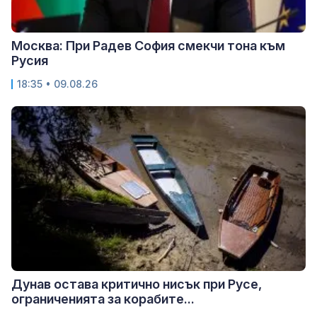
Москва: При Радев София смекчи тона към
Русия
18:35 • 09.08.26
Дунав остава критично нисък при Русе,
ограниченията за корабите...