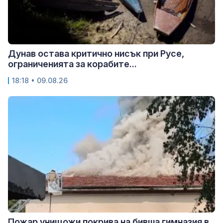
Дунав остава критично нисък при Русе,
ограниченията за корабите...
18:18 • 09.08.26
Пожар унищожи покрива на бивша гимназия в