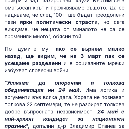
прикрити зад "захаросани" каузи. Въртим се в
омагьосан кръг и преживяваме същото. Да се
надяваме, че след 100 г. ще бъдат преодолени
тези
ярки политически страсти
, но сега
виждаме, че нещата от миналото не са се
променили много", обясни той.
По думите му,
ако се върнем малко
назад, ще видим, че на 3 март пак се
усещаме разделени
и в социалните мрежи
избухват словесни войни.
"
Успяхме да опорочим и толкова
обединяващия ни 24 май
. Има логика и
аргументи във всяка дата. Хората не познават
толкова 22 септември, те не разбират толкова
добре въпросната независимост.
24 май е
най-яркият кандидат за национален
празник
", допълни д-р Владимир Станев за