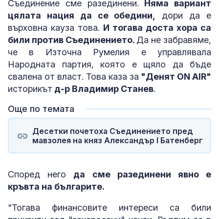
Съединение сме разединени.
Няма вариант
цялата нация да се обедини,
дори да е
върховна кауза това.
И тогава доста хора са
били против Съединението.
Да не забравяме,
че в Източна Румелия е управлявала
Народната партия, която е щяло да бъде
свалена от власт. Това каза за
"Денят ON AIR"
историкът
д-р Владимир Станев
.
Още по темата
Десетки почетоха Съединението пред
мавзолея на княз Александър I Батенберг
Според него
да сме разединени явно е
кръвта на българите.
"Тогава финансовите интереси са били