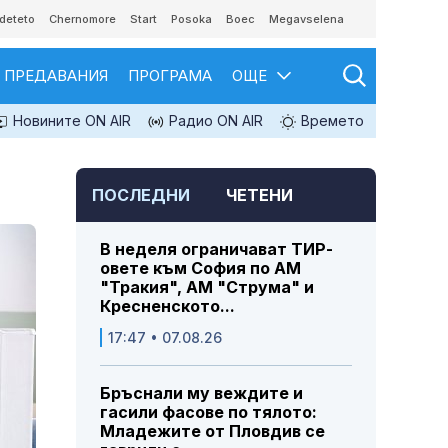
deteto
Chernomore
Start
Posoka
Boec
Megavselena
ПРЕДАВАНИЯ
ПРОГРАМА
ОЩЕ
Новините ON AIR
Радио ON AIR
Времето
ПОСЛЕДНИ
ЧЕТЕНИ
В неделя ограничават ТИР-
овете към София по АМ
"Тракия", АМ "Струма" и
Кресненското...
17:47 • 07.08.26
Бръснали му веждите и
гасили фасове по тялото:
Младежите от Пловдив се