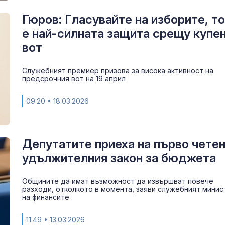
Гюров: Гласувайте на изборите, т
е най-силната защита срещу купе
вот
Служебният премиер призова за висока активност на
предсрочния вот на 19 април
09:20
• 18.03.2026
Депутатите приеха на първо чете
удължителния закон за бюджета
Общините да имат възможност да извършват повече
разходи, отколкото в момента, заяви служебният минис
на финансите
11:49
• 13.03.2026