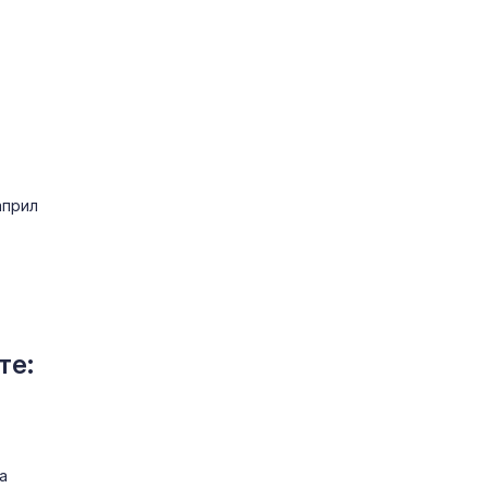
април
те:
а