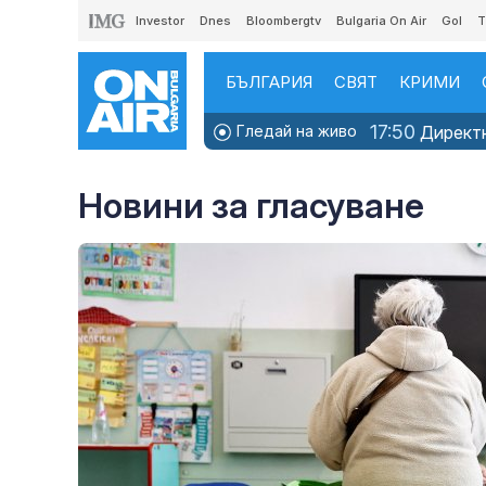
Investor
Dnes
Bloombergtv
Bulgaria On Air
Gol
T
БЪЛГАРИЯ
СВЯТ
КРИМИ
17:50
Гледай на живо
Директно
Новини за гласуване