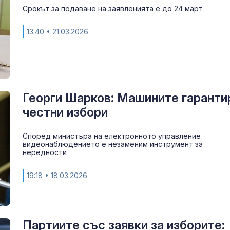
Срокът за подаване на заявленията е до 24 март
13:40
• 21.03.2026
Георги Шарков: Машините гаранти
честни избори
Според министъра на електронното управление
видеонаблюдението е незаменим инструмент за
Защо някои х
нередности
като магнит з
комарите, а д
разминават с
19:18
• 18.03.2026
ухапванията им?
14-годишен о
е насилникът
момчето от 
Партиите със заявки за изборите: