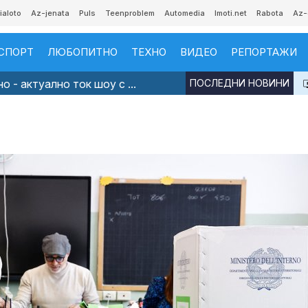
ialoto
Az-jenata
Puls
Teenproblem
Automedia
Imoti.net
Rabota
Az-
СПОРТ
ЛЮБОПИТНО
ТЕХНО
ВИДЕО
РЕПОРТАЖИ
 - актуално ток шоу с ...
ПОСЛЕДНИ НОВИНИ