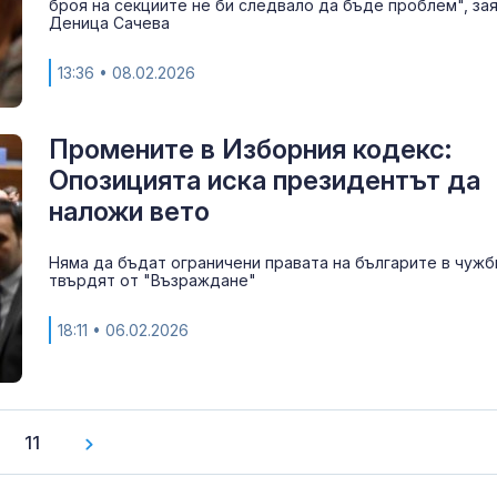
броя на секциите не би следвало да бъде проблем", за
Деница Сачева
13:36
• 08.02.2026
Промените в Изборния кодекс:
Опозицията иска президентът да
наложи вето
Няма да бъдат ограничени правата на българите в чужб
твърдят от "Възраждане"
18:11
• 06.02.2026
11