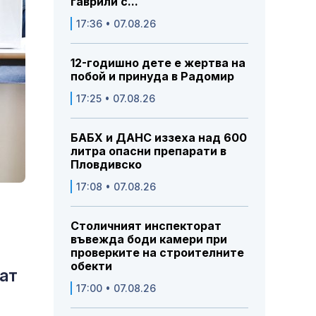
гаврили с...
17:36 • 07.08.26
12-годишно дете е жертва на
побой и принуда в Радомир
17:25 • 07.08.26
БАБХ и ДАНС иззеха над 600
литра опасни препарати в
Пловдивско
17:08 • 07.08.26
Столичният инспекторат
въвежда боди камери при
проверките на строителните
обекти
ат
17:00 • 07.08.26