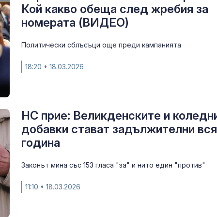
Кой какво обеща след жребия за
номерата (ВИДЕО)
Времето утре
38°, но на ме
превали и ра
Политически сблъсъци още преди кампанията
18:20
• 18.03.2026
Близки и при
изпратиха пис
журналист Д
Шумналиев (
НС прие: Великденските и коледн
добавки стават задължителни вся
година
Законът мина със 153 гласа "за" и нито един "против"
11:10
• 18.03.2026