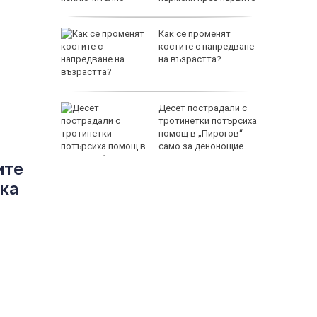
шест месеца
: Жега до
Как се променят
ста ще
костите с напредване
зхлади
на възрастта?
ятели
Десет пострадали с
ателя и
тротинетки потърсиха
имитър
помощ в „Пирогов“
СНИМКИ)
само за денонощие
ите
ка