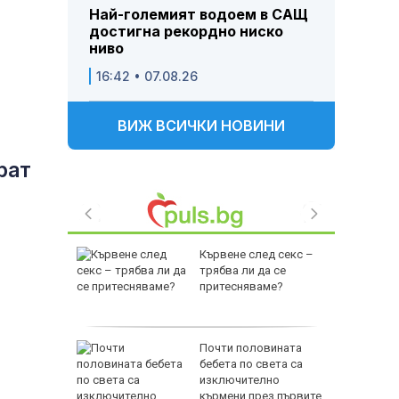
Най-големият водоем в САЩ
достигна рекордно ниско
ниво
16:42 • 07.08.26
ВИЖ ВСИЧКИ НОВИНИ
рат
ора са
Кървене след секс –
а
трябва ли да се
руги се
притесняваме?
т Перник
Почти половината
 над
бебета по света са
Радомир
изключително
кърмени през първите