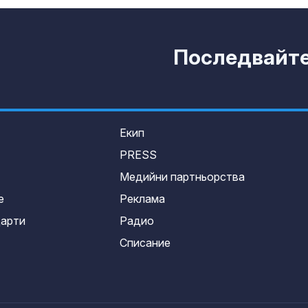
Последвайте 
Екип
PRESS
Медийни партньорства
е
Реклама
дарти
Радио
Списание