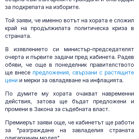
за подкрепата на изборите.
Той заяви, че именно вотът на хората е сложил
край на продължилата политическа криза в
страната.
В изявлението си министър-председателят
очерта и първите задачи пред кабинета. Радев
обяви, че още в понеделник правителството
ще внесе
предложения, свързани с растящите
цени
и мерки за овладяване на инфлацията.
По думите му хората очакват навременни
действия, затова ще бъдат предложени и
промени в Закона за съдебната власт.
Премиерът заяви още, че кабинетът ще работи
за "разграждане на завладелия страната
олигархичен модел".