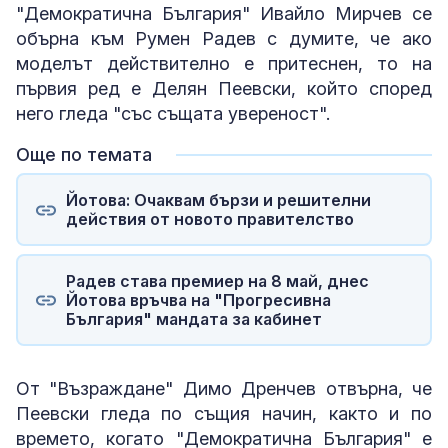
"Демократична България" Ивайло Мирчев се
обърна към Румен Радев с думите, че ако
моделът действително е притеснен, то на
първия ред е Делян Пеевски, който според
него гледа "със същата увереност".
Още по темата
Йотова: Очаквам бързи и решителни
действия от новото правителство
Радев става премиер на 8 май, днес
Йотова връчва на "Прогресивна
България" мандата за кабинет
От "Възраждане" Димо Дренчев отвърна, че
Пеевски гледа по същия начин, както и по
времето, когато "Демократична България" е