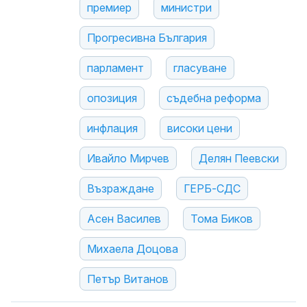
премиер
министри
Прогресивна България
парламент
гласуване
опозиция
съдебна реформа
инфлация
високи цени
Ивайло Мирчев
Делян Пеевски
Възраждане
ГЕРБ-СДС
Асен Василев
Тома Биков
Михаела Доцова
Петър Витанов