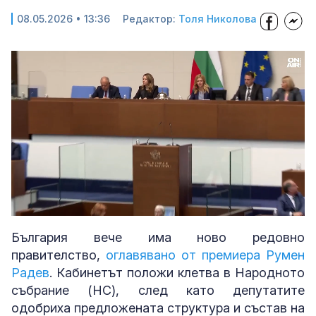
08.05.2026 • 13:36
Редактор:
Толя Николова
Loaded
:
Unmute
23.66%
България вече има ново редовно
правителство,
оглавявано от премиера Румен
Радев
. Кабинетът положи клетва в Народното
събрание (НС), след като депутатите
одобриха предложената структура и състав на