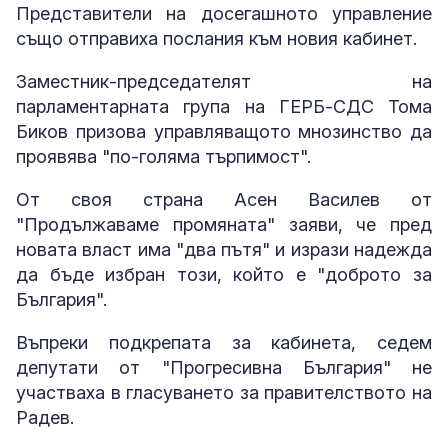
Представители на досегашното управление
също отправиха послания към новия кабинет.
Заместник-председателят на
парламентарната група на ГЕРБ-СДС Тома
Биков призова управляващото мнозинство да
проявява "по-голяма търпимост".
От своя страна Асен Василев от
"Продължаваме промяната" заяви, че пред
новата власт има "два пътя" и изрази надежда
да бъде избран този, който е "доброто за
България".
Въпреки подкрепата за кабинета, седем
депутати от "Прогресивна България" не
участваха в гласуването за правителството на
Радев.