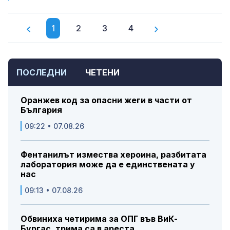
1
2
3
4
ПОСЛЕДНИ
ЧЕТЕНИ
Оранжев код за опасни жеги в части от
България
09:22 • 07.08.26
Фентанилът измества хероина, разбитата
лаборатория може да е единствената у
нас
09:13 • 07.08.26
Обвиниха четирима за ОПГ във ВиК-
Бургас, трима са в ареста