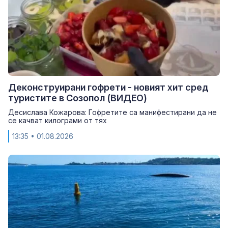
Деконструирани гофрети - новият хит сред
туристите в Созопол (ВИДЕО)
Десислава Кожарова: Гофретите са манифестирани да не
се качват килограми от тях
13:35
• 01.08.2026