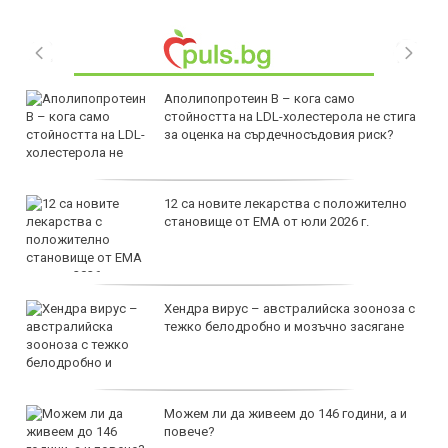
Аполипопротеин B – кога само
стойността на LDL-холестерола не стига
за оценка на сърдечносъдовия риск?
12 са новите лекарства с положително
становище от ЕМА от юли 2026 г.
Хендра вирус – австралийска зооноза с
тежко белодробно и мозъчно засягане
Можем ли да живеем до 146 години, а и
повече?