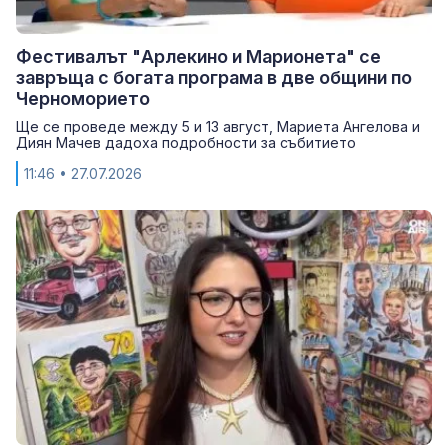
Фестивалът "Арлекино и Марионета" се
завръща с богата програма в две общини по
Черноморието
Ще се проведе между 5 и 13 август, Мариета Ангелова и
Диян Мачев дадоха подробности за събитието
11:46
• 27.07.2026