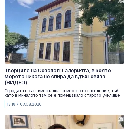
Творците на Созопол: Галерията, в която
морето никога не спира да вдъхновява
(ВИДЕО)
Сградата е сантиментална за местното население, тъй
като в миналото там се е помещавало старото училище
13:18
• 03.08.2026