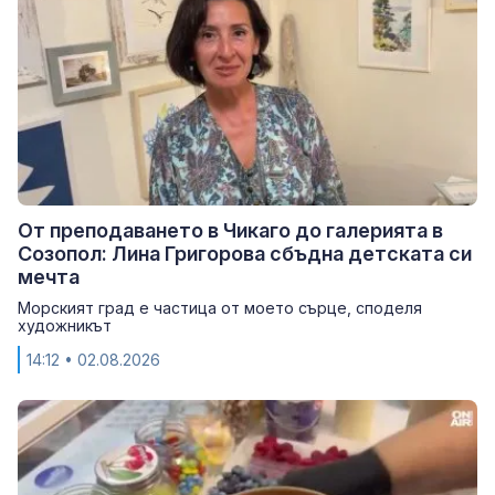
От преподаването в Чикаго до галерията в
Созопол: Лина Григорова сбъдна детската си
мечта
Морският град е частица от моето сърце, споделя
художникът
14:12
• 02.08.2026