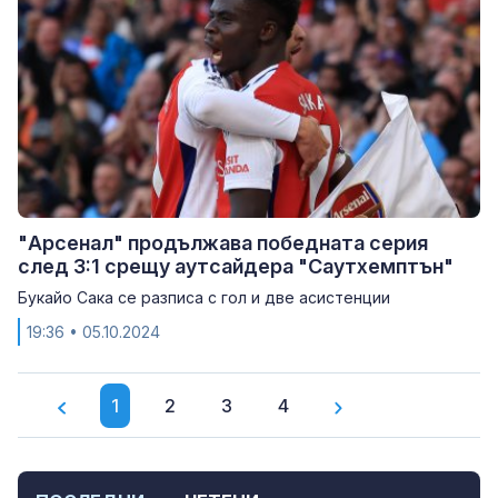
"Арсенал" продължава победната серия
след 3:1 срещу аутсайдера "Саутхемптън"
Букайо Сака се разписа с гол и две асистенции
19:36
• 05.10.2024
1
2
3
4