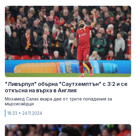
"Ливърпул" обърна "Саутхемптън" с 3:2 и се
откъсна на върха в Англия
Мохамед Салах вкара две от трите попадения за
мърсисайдци
18:23
• 24.11.2024