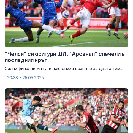
"Челси" си осигури ШЛ, "Арсенал" спечели в
последния кръг
Силни финални минути наклониха везните за двата тима
20:33
• 25.05.2025