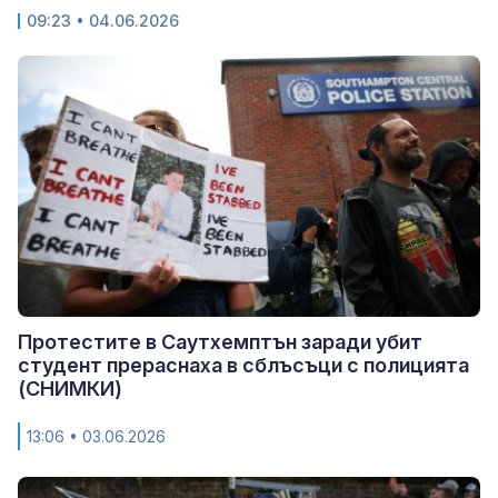
09:23
• 04.06.2026
Протестите в Саутхемптън заради убит
студент прераснаха в сблъсъци с полицията
(СНИМКИ)
13:06
• 03.06.2026