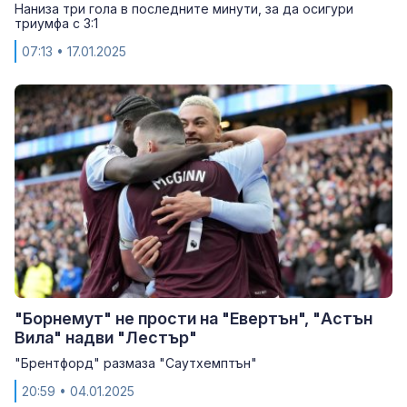
Наниза три гола в последните минути, за да осигури
триумфа с 3:1
07:13
• 17.01.2025
"Борнемут" не прости на "Евертън", "Астън
Вила" надви "Лестър"
"Брентфорд" размаза "Саутхемптън"
20:59
• 04.01.2025