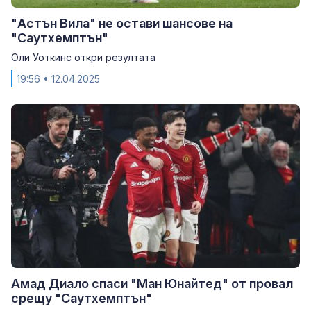
"Астън Вила" не остави шансове на
"Саутхемптън"
Оли Уоткинс откри резултата
19:56
• 12.04.2025
Амад Диало спаси "Ман Юнайтед" от провал
срещу "Саутхемптън"