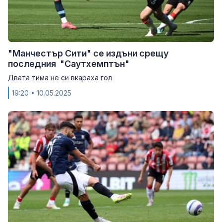
"Манчестър Сити" се издъни срещу
последния "Саутхемптън"
Двата тима не си вкараха гол
19:20
• 10.05.2025