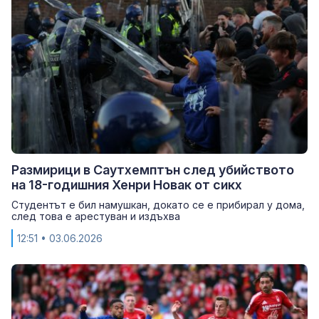
Размирици в Саутхемптън след убийството
на 18-годишния Хенри Новак от сикх
Студентът е бил намушкан, докато се е прибирал у дома,
след това е арестуван и издъхва
12:51
• 03.06.2026