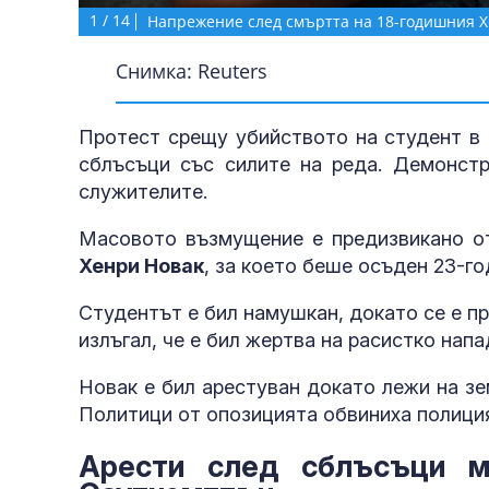
1
/
14
Напрежение след смъртта на 18-годишния 
Снимка: Reuters
Протест срещу убийството на студент в 
сблъсъци със силите на реда. Демонстр
служителите.
Масовото възмущение е предизвикано от
Хенри Новак
, за което беше осъден 23-г
Студентът е бил намушкан, докато се е п
излъгал, че е бил жертва на расистко нап
Новак е бил арестуван докато лежи на зем
Политици от опозицията обвиниха полиция
Арести след сблъсъци м