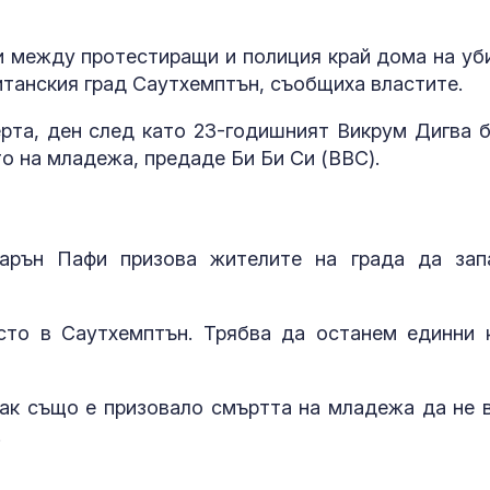
Африканска ч
свинете във
Варненско
 между протестиращи и полиция край дома на уб
итанския град Саутхемптън, съобщиха властите.
Сигналите ви:
срещу мигран
рта, ден след като 23-годишният Викрум Дигва 
проблеми на
о на младежа, предаде Би Би Си (BBC).
"Златните мо
Рядка спасит
операция в
Антарктида в
арън Пафи призова жителите на града да зап
на зимата
сто в Саутхемптън. Трябва да останем единни 
ак също е призовало смъртта на младежа да не 
.