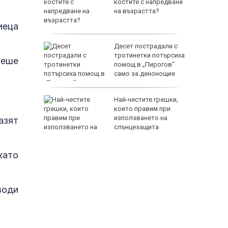
ума по
костите с напредване
на възрастта?
иеца
 Лепенки
Десет пострадали с
ти и
тротинетки потърсиха
беше
помощ в „Пирогов“
стове"
само за денонощие
елна
Най-честите грешки,
които правим при
 разгара
използването на
азят
слънцезащита
като
води