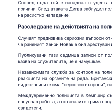
Според съда той е нападнал студента с
причини. След атаката Дигва заблудил пол
на расистко нападение.
Разследване на действията на пол
Случаят предизвика сериозни въпроси отн
че раненият Хенри Новак е бил арестуван 
Публикувани тази седмица записи от пол
казва на служителите, че е намушкан.
Независимата служба за контрол на поли
реакцията на органите на реда. Британс
видеозаписите има "сериозни въпроси", на
Междувременно полицията в Хемпшир съоб
напуснал работа, а останалите трима про
свидетели.