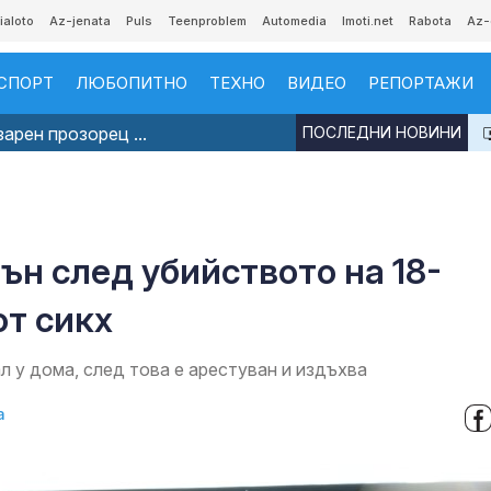
ialoto
Az-jenata
Puls
Teenproblem
Automedia
Imoti.net
Rabota
Az-
СПОРТ
ЛЮБОПИТНО
ТЕХНО
ВИДЕО
РЕПОРТАЖИ
арен прозорец ...
ПОСЛЕДНИ НОВИНИ
н след убийството на 18-
от сикх
л у дома, след това е арестуван и издъхва
а