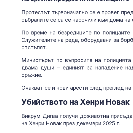
Протестът първоначално се е провел пред
събралите се са се насочили към дома на
По време на безредиците по полицаите с
Служителите на реда, оборудвани за борб
отстъпят.
Министърът по въпросите на полицията
двама души – единият за нападение над
оръжие.
Очакват се и нови арести след преглед на
Убийството на Хенри Новак
Викрум Дигва получи доживотна присъда 
на Хенри Новак през декември 2025 г.