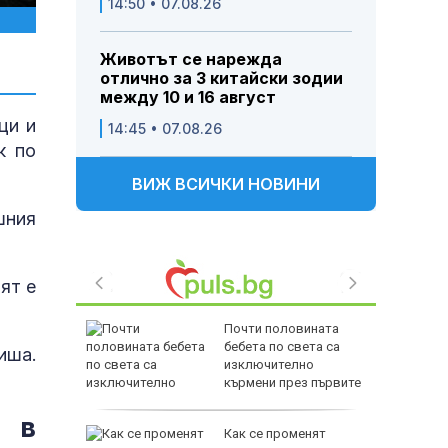
14:50 • 07.08.26
Животът се нарежда
отлично за 3 китайски зодии
между 10 и 16 август
ци и
14:45 • 07.08.26
к по
ВИЖ ВСИЧКИ НОВИНИ
шния
ят е
дкрепата
Почти половината
льо Пен
бебета по света са
иша.
във
изключително
кърмени през първите
шест месеца
я в
ще на
Как се променят