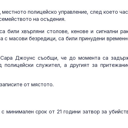
 местното полицейско управление, след което час
 семейството на осъдения.
а били хвърляни столове, кенове и сигнални рак
а с масови безредици, са били принудени временн
 Сара Джоунс съобщи, че до момента са задър
 полицейски служител, а другият за притежани
 записите от мястото.
с минимален срок от 21 години затвор за убийст