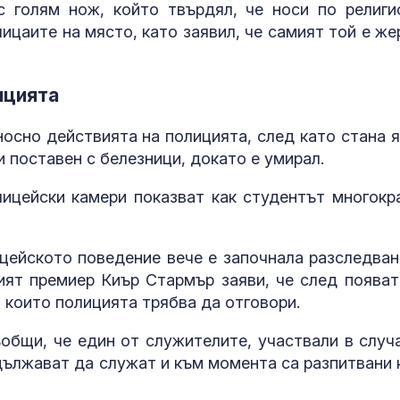
 голям нож, който твърдял, че носи по религи
ицаите на място, като заявил, че самият той е же
ицията
осно действията на полицията, след като стана я
и поставен с белезници, докато е умирал.
ицейски камери показват как студентът многокр
цейското поведение вече е започнала разследван
кият премиер Киър Стармър заяви, че след появат
 които полицията трябва да отговори.
щи, че един от служителите, участвали в случа
дължават да служат и към момента са разпитвани 