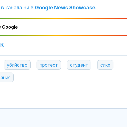
 в канала ни в
Google News Showcase.
 Google
УК
убийство
протест
студент
сикх
тания