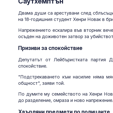
Саутхемптън
Двама души са арестувани след сблъсъци
на 18-годишния студент Хенри Новак в бр
Напрежението ескалира във вторник вече
осъден на доживотен затвор за убийствот
Призиви за спокойствие
Депутатът от Лейбъристката партия Д
спокойствие.
"Подстрекаването към насилие няма мя
общност", заяви той.
По думите му семейството на Хенри Нов
до разделение, омраза и ново напрежение
Хвърляни предмети по полицаите