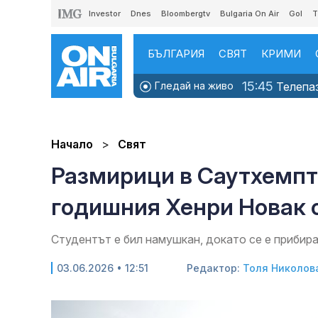
Investor
Dnes
Bloombergtv
Bulgaria On Air
Gol
T
БЪЛГАРИЯ
СВЯТ
КРИМИ
15:45
Гледай на живо
Телепаз
Начало
Свят
Размирици в Саутхемптъ
годишния Хенри Новак 
Студентът е бил намушкан, докато се е прибира
03.06.2026 • 12:51
Редактор:
Толя Николов