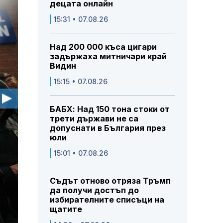
децата онлайн
15:31 • 07.08.26
Над 200 000 къса цигари
задържаха митничари край
Видин
15:15 • 07.08.26
БАБХ: Над 150 тона стоки от
трети държави не са
допуснати в България през
юли
15:01 • 07.08.26
Съдът отново отряза Тръмп
да получи достъп до
избирателните списъци на
щатите