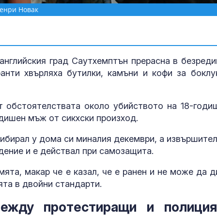
Хенри Новак
английския град Саутхемптън прерасна в безреди
анти хвърляха бутилки, камъни и кофи за боклу
 обстоятелствата около убийството на 18-годи
одишен мъж от сикхски произход.
рибирал у дома си миналия декември, а извършител
адение и е действал при самозащита.
Мъск даде по
си на Марин 
ята, макар че е казал, че е ранен и не може да д
за изборите 
та в двойни стандарти.
Франция
ежду протестиращи и полици
Откриха огни