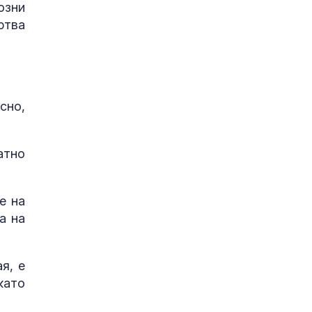
озни
ртва
сно,
атно
е на
а на
я, е
като