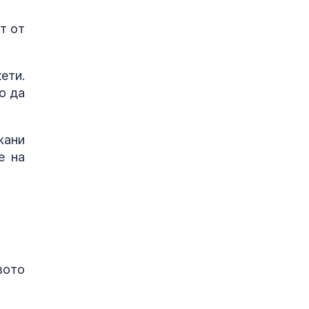
т от
ети.
о да
жани
е на
вото