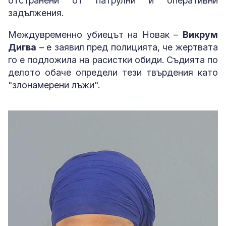
отстранени от патрулни и оперативни
задължения.
Междувременно убиецът на Новак –
Викрум
Дигва
– е заявил пред полицията, че жертвата
го е подложила на расистки обиди. Съдията по
делото обаче определи тези твърдения като
"злонамерени лъжи".