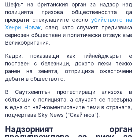
Шефът на британския орган за надзор над
полицията призова обществеността да
прекрати спекулациите около
убийството на
Хенри Новак
, след като случаят предизвика
сериозен обществен и политически отзвук във
Великобритания.
Кадри, показващи как тийнейджърът е
поставен с белезници, докато лежи тежко
ранен на земята, отприщиха ожесточени
дебати в обществото.
В Саутхемптън протестиращи влязоха в
сблъсъци с полицията, а случаят се превърна
в една от най-коментираните теми в страната,
подчертава Sky News ("Скай нюз").
Надзорният орган
предупреждава за риск за