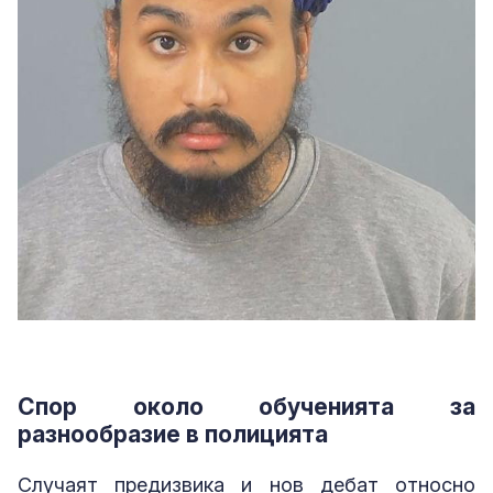
Спор около обученията за
разнообразие в полицията
Случаят предизвика и нов дебат относно