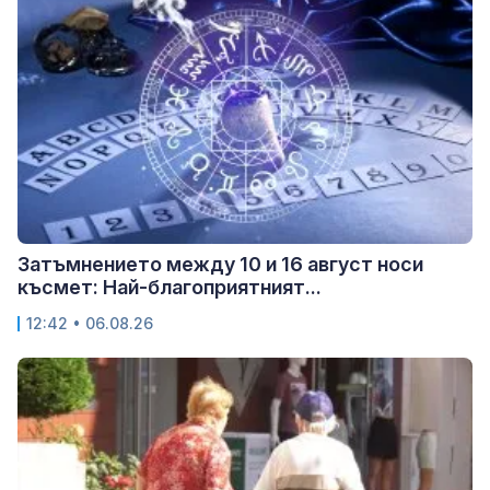
Затъмнението между 10 и 16 август носи
късмет: Най-благоприятният...
12:42 • 06.08.26