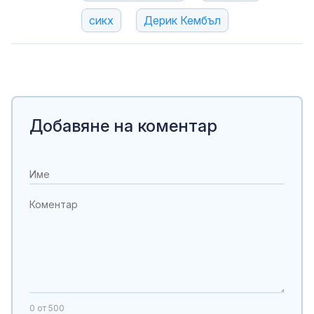
сикх
Дерик Кембъл
Добавяне на коментар
0
от 500