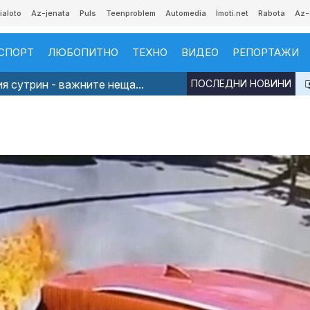
ialoto
Az-jenata
Puls
Teenproblem
Automedia
Imoti.net
Rabota
Az-
СПОРТ
ЛЮБОПИТНО
ТЕХНО
ВИДЕО
РЕПОРТАЖИ
я сутрин - важните неща...
ПОСЛЕДНИ НОВИНИ