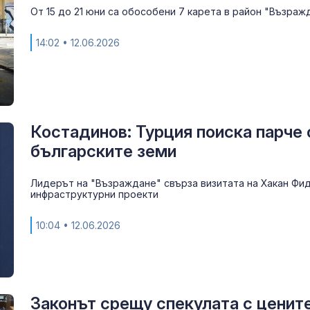
От 15 до 21 юни са обособени 7 карета в район "Възраж
14:02
• 12.06.2026
Костадинов: Турция поиска парче 
българските земи
За наказание:
в “месомелач
Лидерът на "Възраждане" свърза визитата на Хакан Фид
руски войник
инфраструктурни проекти
в рокля (ВИД
10:04
• 12.06.2026
Китай тества 
опасни мисии:
щурмовите
хеликоптери 
полети под радара
Законът срещу спекулата с ценит
Как войните 