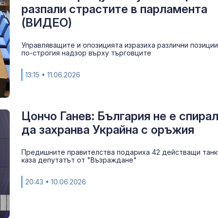
Иран и Украйн
разпали страстите в парламента
превърнаха в
(ВИДЕО)
енергиен шок
Управляващите и опозицията изразиха различни позиции
Меган Маркъл
по-строгия надзор върху търговците
бански в басе
ЧРД
13:15
• 11.06.2026
Цончо Ганев: България не е спира
да захранва Украйна с оръжия
Предишните правителства подариха 42 действащи танк
каза депутатът от "Възраждане"
20:43
• 10.06.2026