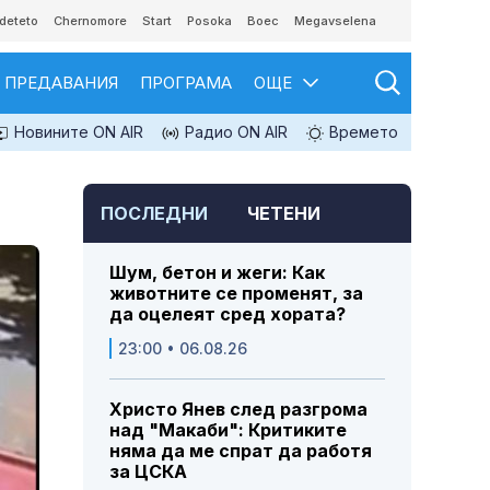
deteto
Chernomore
Start
Posoka
Boec
Megavselena
ПРЕДАВАНИЯ
ПРОГРАМА
ОЩЕ
Новините ON AIR
Радио ON AIR
Времето
ПОСЛЕДНИ
ЧЕТЕНИ
Шум, бетон и жеги: Как
животните се променят, за
да оцелеят сред хората?
23:00 • 06.08.26
Христо Янев след разгрома
над "Макаби": Критиките
няма да ме спрат да работя
за ЦСКА