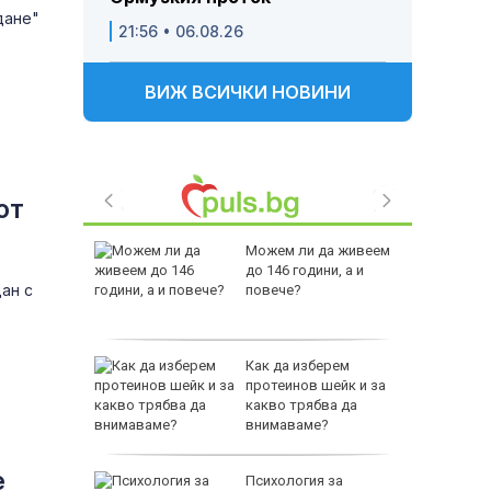
дане"
21:56 • 06.08.26
ВИЖ ВСИЧКИ НОВИНИ
от
 Пратиха
Можем ли да живеем
ката”
до 146 години, а и
ан с
 облечен
повече?
ЕО 16+)
Z-10 за
Как да изберем
протеинов шейк и за
какво трябва да
тренират
внимаваме?
е
между
Психология за