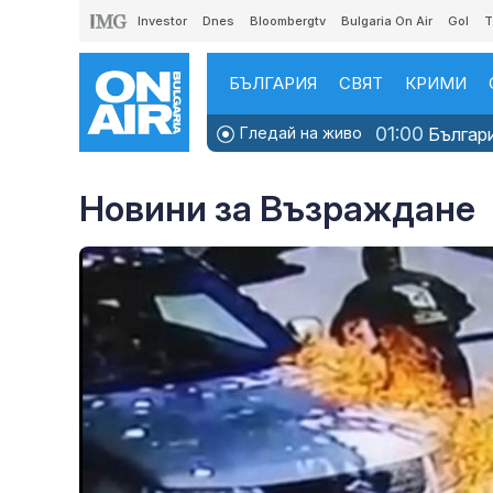
Investor
Dnes
Bloombergtv
Bulgaria On Air
Gol
T
БЪЛГАРИЯ
СВЯТ
КРИМИ
01:00
Гледай на живо
Българи
Новини за Възраждане