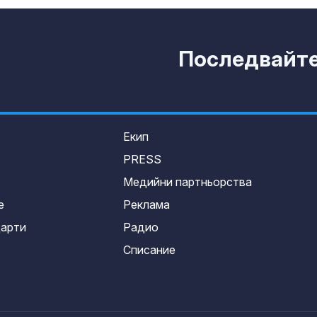
Последвайте 
Екип
PRESS
Медийни партньорства
е
Реклама
дарти
Радио
Списание