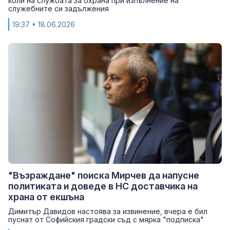
коли на службата за охрана при изпълнение на
служебните си задължения
19:37
• 18.06.2026
"Възраждане" поиска Мирчев да напусне
политиката и доведе в НС доставчика на
храна от екшъна
Димитър Давидов настоява за извинение, вчера е бил
пуснат от Софийския градски съд с мярка "подписка"