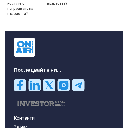
възрастта?
Последвайте ни...
Контакти
За нас