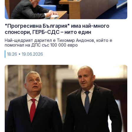
"Прогресивна България" има най-много
спонсори, ГЕРБ-СДС – нито един
Най-щедрият дарител е Тихомир Андонов, който е
помогнал на ДПС със 100 000 евро
18:26
• 19.06.2026