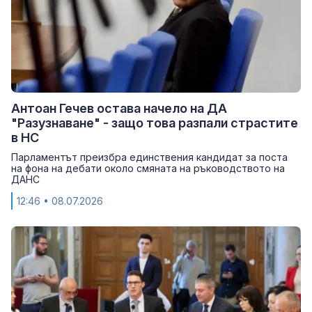
Антоан Гечев остава начело на ДА
"Разузнаване" - защо това разпали страстите
в НС
Парламентът преизбра единствения кандидат за поста
на фона на дебати около смяната на ръководството на
ДАНС
12:46
• 08.07.2026