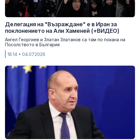
Делегация на "Възраждане" е в Иран за
поклонението на Али Хаменей (+ВИДЕО)
Ангел Георгиев и Златан Златанов са там по покана на
Посолството в България
18:14
• 04.07.2026