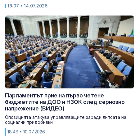
18:07
• 14.07.2026
Парламентът прие на първо четене
бюджетите на ДОО и НЗОК след сериозно
напрежение (ВИДЕО)
Опозицията атакува управляващите заради липсата на
социални придобивки
18:48
• 10.07.2026