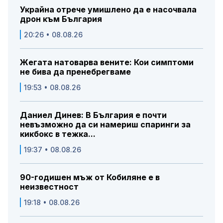
Украйна отрече умишлено да е насочвала
дрон към България
20:26 • 08.08.26
Жегата натоварва вените: Кои симптоми
не бива да пренебрегваме
19:53 • 08.08.26
Даниел Динев: В България е почти
невъзможно да си намериш спаринги за
кикбокс в тежка...
19:37 • 08.08.26
90-годишен мъж от Кобиляне е в
неизвестност
19:18 • 08.08.26