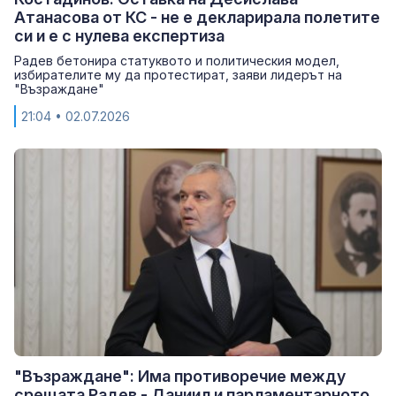
Атанасова от КС - не е декларирала полетите
си и е с нулева експертиза
Радев бетонира статуквото и политическия модел,
избирателите му да протестират, заяви лидерът на
"Възраждане"
21:04
• 02.07.2026
"Възраждане": Има противоречие между
срещата Радев - Даниил и парламентарното