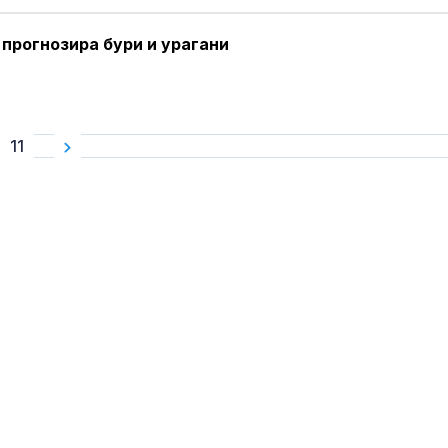
прогнозира бури и урагани
11
Задържаха ук
за убийствот
Слънчев бряг
Рускиня спря
Сабаленка в 