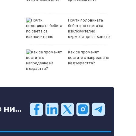
ри
Почти половината
я път
бебета по света са
изключително
кърмени през първите
шест месеца
 и хищник
Как се променят
ставлява
костите с напредване
"?
на възрастта?
ни...
65500 E