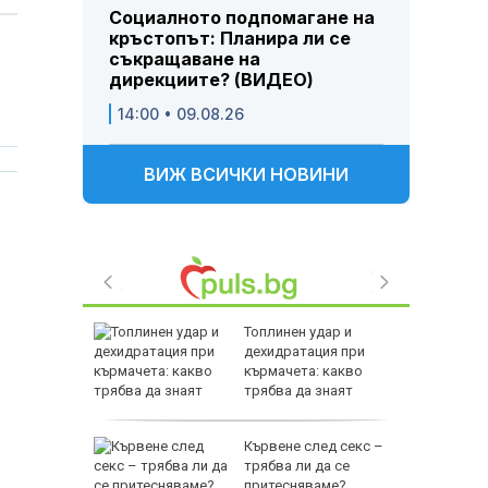
Социалното подпомагане на
кръстопът: Планира ли се
съкращаване на
дирекциите? (ВИДЕО)
14:00 • 09.08.26
ВИЖ ВСИЧКИ НОВИНИ
раинец
Топлинен удар и
о край
дехидратация при
кърмачета: какво
трябва да знаят
родителите
Кървене след секс –
Торонто
трябва ли да се
притесняваме?