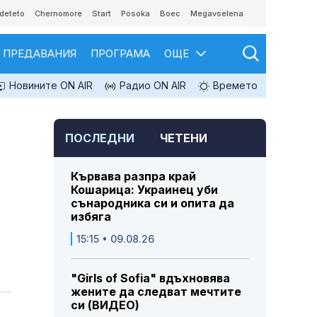
deteto
Chernomore
Start
Posoka
Boec
Megavselena
ПРЕДАВАНИЯ
ПРОГРАМА
ОЩЕ
Новините ON AIR
Радио ON AIR
Времето
ПОСЛЕДНИ
ЧЕТЕНИ
Кървава разпра край
Кошарица: Украинец уби
сънародника си и опита да
избяга
15:15 • 09.08.26
"Girls of Sofia" вдъхновява
жените да следват мечтите
си (ВИДЕО)