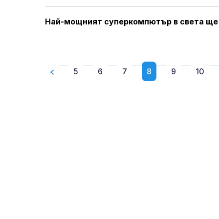
Най-мощният суперкомпютър в света ще 
5
6
7
8
9
10