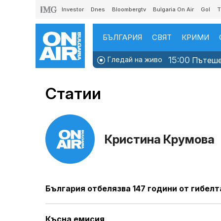
Investor
Dnes
Bloombergtv
Bulgaria On Air
Gol
T
БЪЛГАРИЯ
СВЯТ
КРИМИ
15:00
Гледай на живо
Пътешес
Статии
Кристина Крумова
България отбелязва 147 години от гибелт
Късна емисия