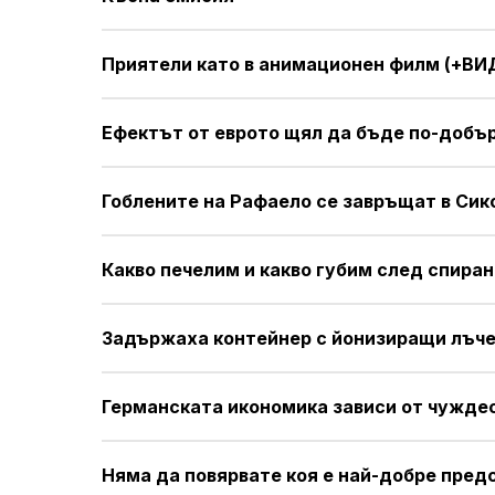
Приятели като в анимационен филм (+ВИ
Ефектът от еврото щял да бъде по-добъ
Гоблените на Рафаело се завръщат в Сик
Какво печелим и какво губим след спиран
Задържаха контейнер с йонизиращи лъче
Германската икономика зависи от чужде
Няма да повярвате коя е най-добре пред