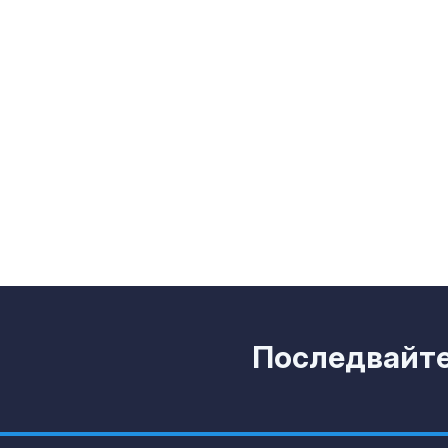
Пожар затво
Подбалкански
край Сливен
Примамка, но
- какво пред
дронът "Майя
Последвайте 