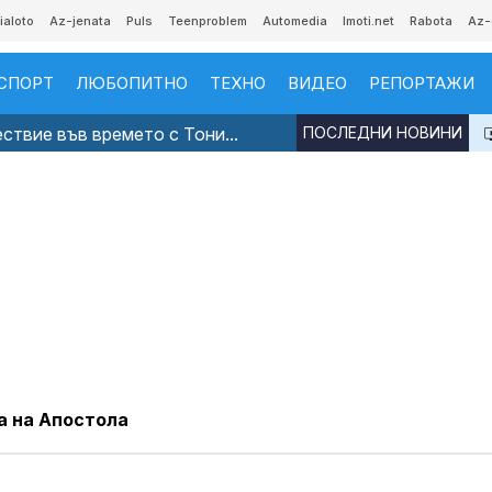
ialoto
Az-jenata
Puls
Teenproblem
Automedia
Imoti.net
Rabota
Az-
СПОРТ
ЛЮБОПИТНО
ТЕХНО
ВИДЕО
РЕПОРТАЖИ
твие във времето с Тони...
ПОСЛЕДНИ НОВИНИ
а на Апостола