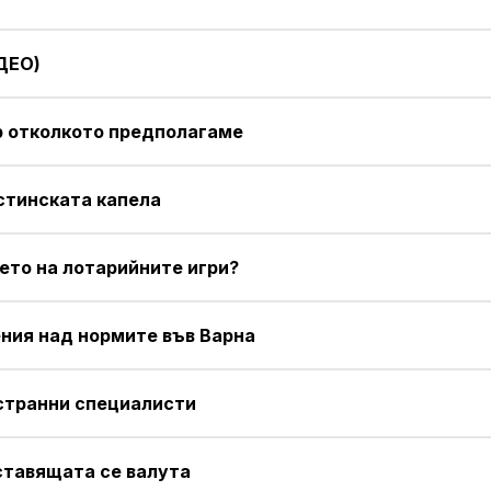
ДЕО)
р отколкото предполагаме
стинската капела
ето на лотарийните игри?
ния над нормите във Варна
странни специалисти
ставящата се валута