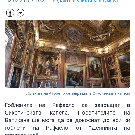
18.02.2020 • 20:27
Редактор:
Кристина Крумова
Гоблените на Рафаело се завръщат в Сикстинската капела
Гоблените на Рафаело се завръщат в
Сикстинската капела. Посетителите на
Ватикана ще мога да се докоснат до всички
гоблени на Рафаело от "Деянията на