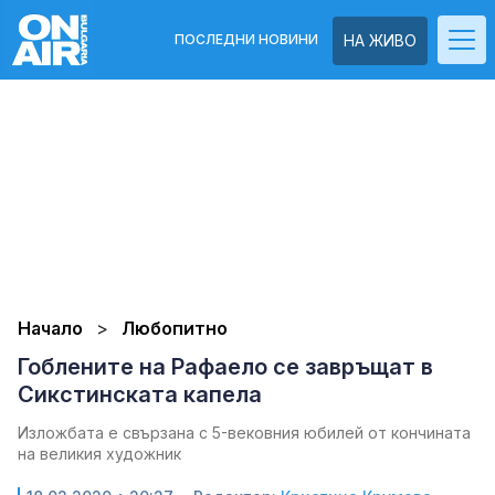
ПОСЛЕДНИ НОВИНИ
НА ЖИВО
Начало
Любопитно
Гоблените на Рафаело се завръщат в
Сикстинската капела
Изложбата е свързана с 5-вековния юбилей от кончината
на великия художник