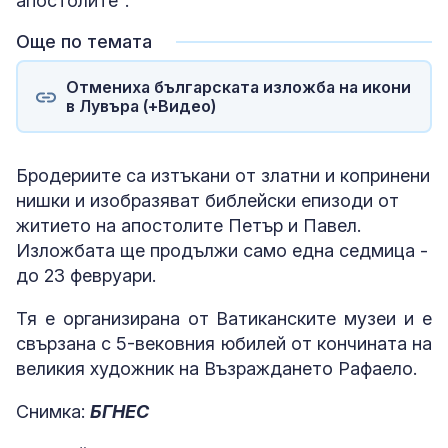
апостолите".
Още по темата
Отмениха българската изложба на икони
в Лувъра (+Видео)
Бродериите са изтъкани от златни и копринени
нишки и изобразяват библейски епизоди от
житието на апостолите Петър и Павел.
Изложбата ще продължи само една седмица -
до 23 февруари.
Тя е организирана от Ватиканските музеи и е
свързана с 5-вековния юбилей от кончината на
великия художник на Възраждането Рафаело.
Снимка:
БГНЕС