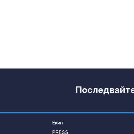
За наказание:
в “месомелач
руски войник
в рокля (ВИД
Китай тества 
опасни мисии:
щурмовите
хеликоптери 
полети под радара
Последвайте 
Екип
PRESS