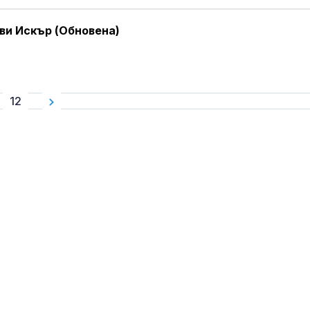
ви Искър (Обновена)
12
Днес се прощ
журналиста и
Димитър Шум
Искандер и С
срещу изчерп
ПВО: Ново
предизвикате
Украйна