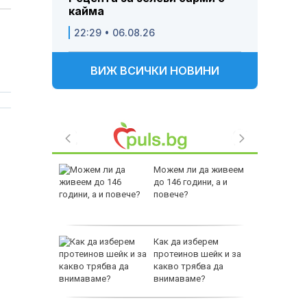
кайма
22:29 • 06.08.26
ВИЖ ВСИЧКИ НОВИНИ
аваме с
Можем ли да живеем
 писател
до 146 години, а и
налиев
повече?
-400
Как да изберем
ваща се
протеинов шейк и за
какво трябва да
лство за
внимаваме?