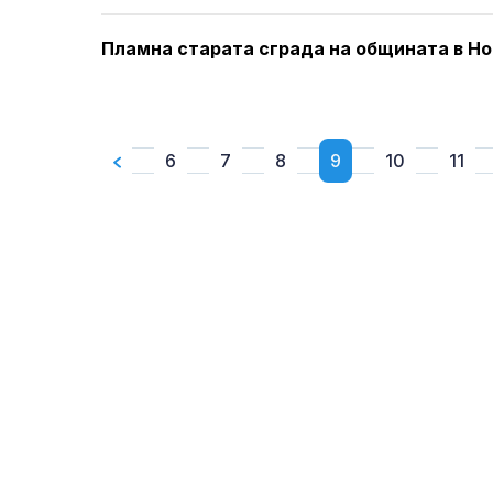
Пламна старата сграда на общината в Но
6
7
8
9
10
11