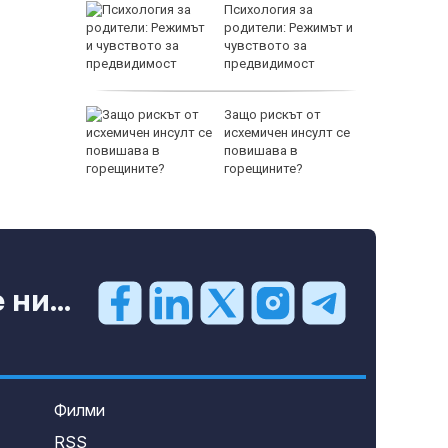
 Пратиха
Психология за
ката”
родители: Режимът и
 облечен
чувството за
ЕО 16+)
предвидимост
EUR
Z-10 за
Защо рискът от
исхемичен инсулт се
повишава в
тренират
горещините?
ни...
800 EUR
Филми
RSS