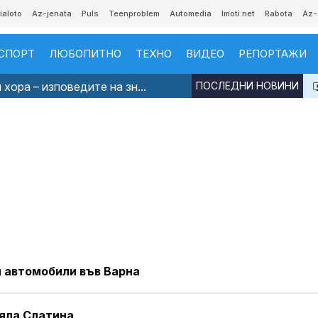
ialoto
Az-jenata
Puls
Teenproblem
Automedia
Imoti.net
Rabota
Az-
СПОРТ
ЛЮБОПИТНО
ТЕХНО
ВИДЕО
РЕПОРТАЖИ
хора – изповедите на зн...
ПОСЛЕДНИ НОВИНИ
и автомобили във Варна
Бяла Слатина