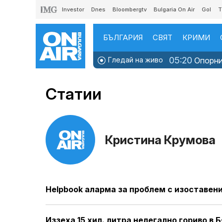
Investor
Dnes
Bloombergtv
Bulgaria On Air
Gol
T
БЪЛГАРИЯ
СВЯТ
КРИМИ
05:20
Гледай на живо
Опорни 
Статии
Кристина Крумова
Helpbook аларма за проблем с изоставен
Иззеха 15 хил. литра нелегално гориво в 