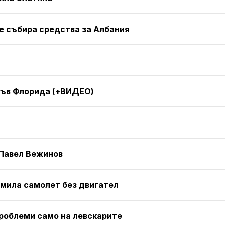
 събира средства за Албания
във Флорида (+ВИДЕО)
 Павел Вежинов
емила самолет без двигател
проблеми само на левскарите