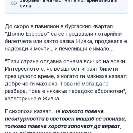
сила
До скоро в павилион в бургаския квартал
"Долно Езерово" са се продавали лотарийни
билетчета или както казва Живка, продавала е
надежди и мечти... и печеливши е имало…
"Tази страна отдавна отнема всичко на всеки.
Интересното е, че всъщност играят билети
през цялото време, а когато ги махнаха казват:
добре че ги махнаха. Tова не мога да го
разбера, това е някакъв парадокс абсолютен",
категорична е Живка.
Психолози казват, че
колкото повече
несигурността в световен мащаб се засилва,
толкова повече хората започват да вярват,