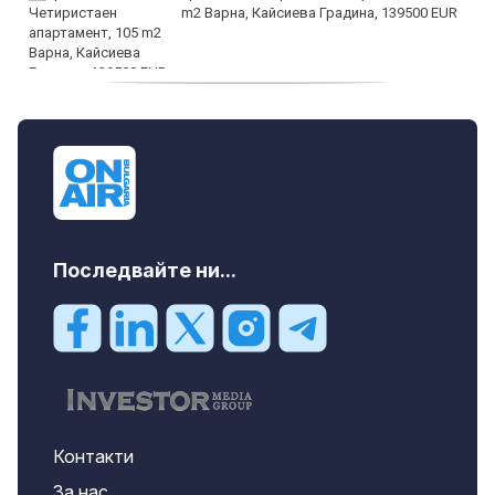
m2 Варна, Кайсиева Градина, 139500 EUR
продава, Къща, 110 m2 София,
Доброславци (с.), 275000 EUR
Последвайте ни...
Контакти
За нас