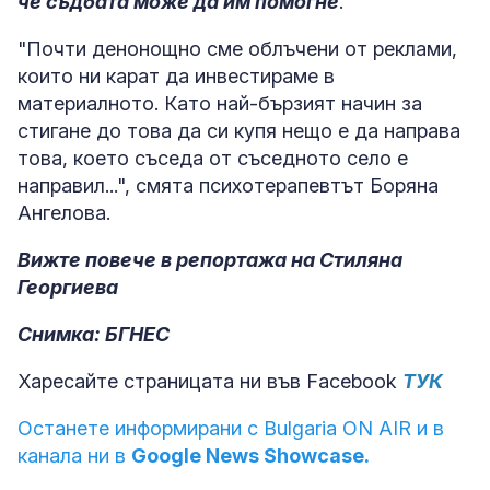
че съдбата може да им помогне
.
"Почти денонощно сме облъчени от реклами,
които ни карат да инвестираме в
материалното. Като най-бързият начин за
стигане до това да си купя нещо е да направа
това, което съседа от съседното село е
направил...", смята психотерапевтът Боряна
Ангелова.
Вижте повече в репортажа на Стиляна
Георгиева
Снимка: БГНЕС
Харесайте страницата ни във Facebook
ТУК
Останете информирани с Bulgaria ON AIR и в
канала ни в
Google News Showcase.