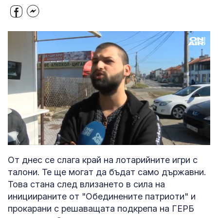
Loaded
:
Unmute
35.60%
От днес се слага край на лотарийните игри с
талони. Те ще могат да бъдат само държавни.
Това стана след влизането в сила на
инициираните от "Обединените патриоти" и
прокарани с решаващата подкрепа на ГЕРБ