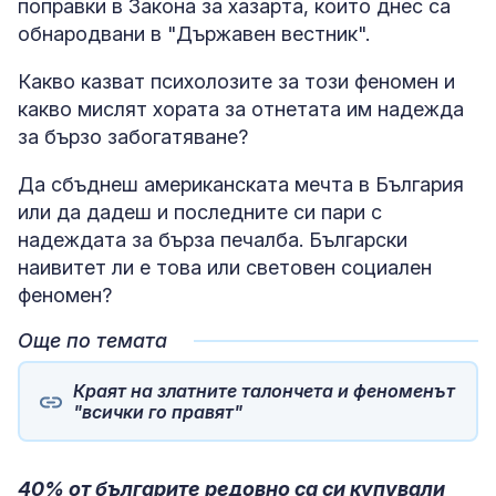
поправки в Закона за хазарта, които днес са
обнародвани в "Държавен вестник".
Какво казват психолозите за този феномен и
какво мислят хората за отнетата им надежда
за бързо забогатяване?
Да сбъднеш американската мечта в България
или да дадеш и последните си пари с
надеждата за бърза печалба. Български
наивитет ли е това или световен социален
феномен?
Още по темата
Краят на златните талончета и феноменът
"всички го правят"
40% от българите редовно са си купували