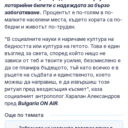
лотарийни билети с надеждата за бързо
забогатяване.
Процентът е по-голям в по-
малките населени места, където хората са по-
бедни и животът по-труден.
"В социалните науки я наричаме култура на
бедността или култура на гетото. Това е един
възглед за света, според който нищо не
зависи от теб и твоите усилия, безсмислено е
да се планира бъдещото, тъй като всичко е в
ръцете на съдбата и единственото, което
можеш да направиш, е да извършиш този
ритуал пред вездесъщия късмет", каза
социалният антрополог Харалан Александров
пред
Bulgaria ON AIR
.
Още по темата
Забраната на частните лотарии влиза в