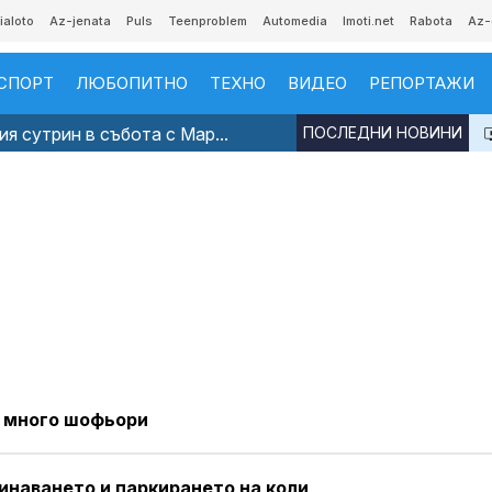
ialoto
Az-jenata
Puls
Teenproblem
Automedia
Imoti.net
Rabota
Az-
СПОРТ
ЛЮБОПИТНО
ТЕХНО
ВИДЕО
РЕПОРТАЖИ
я сутрин в събота с Мар...
ПОСЛЕДНИ НОВИНИ
и много шофьори
инаването и паркирането на коли