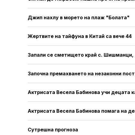
Джип нахлу в морето на плаж "Болата"
Жертвите на тайфуна в Китай са вече 44
Запали се сметището край с. Шишманци,
Започна премахването на незаконни пост
Актрисата Весела Бабинова учи децата к
Актрисата Весела Бабинова помага на де
Сутрешна прогноза