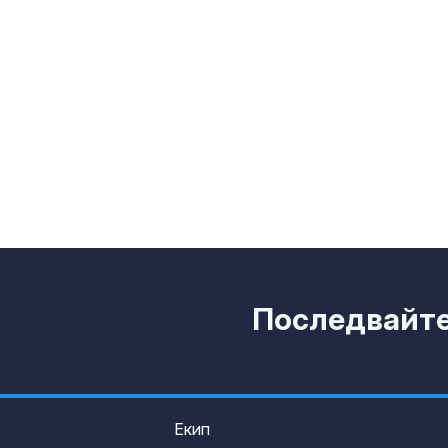
Раздават без
вода в София
почивните дн
горещините
Променят дв
на пет трамва
днес до 30 ав
Последвайте 
Екип