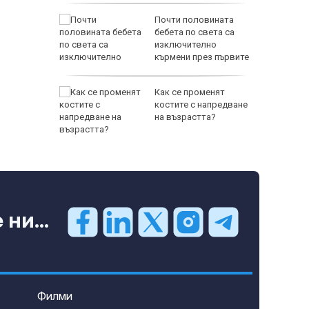
платна
Почти половината
 и през
бебета по света са
и заради
изключително
кърмени през първите
шест месеца
ижението
Как се променят
я от
костите с напредване
густ
на възрастта?
ни...
Филми