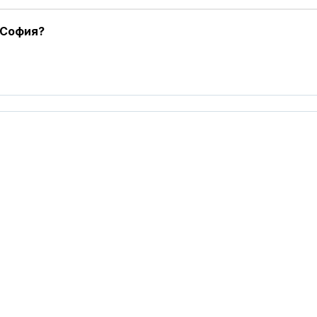
 София?
Нивото на Ду
продължава д
при Русе стиг
109 см
Нивото на Ду
Защо в Бълга
енергийна кри
страната се 
по-добре от другите?