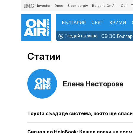
Investor
Dnes
Bloombergtv
Bulgaria On Air
Gol
T
БЪЛГАРИЯ
СВЯТ
КРИМИ
09:30
Гледай на живо
Българи
Статии
Елена Несторова
Toyota създаде система, която ще спас
Сигнал до HelpBook: Кашпа пречи на прем