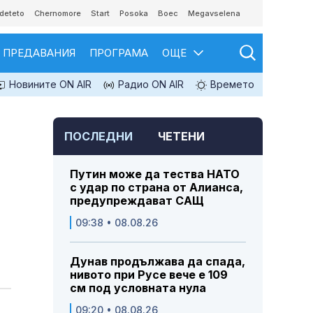
deteto
Chernomore
Start
Posoka
Boec
Megavselena
ПРЕДАВАНИЯ
ПРОГРАМА
ОЩЕ
Новините ON AIR
Радио ON AIR
Времето
ПОСЛЕДНИ
ЧЕТЕНИ
Путин може да тества НАТО
с удар по страна от Алианса,
предупреждават САЩ
09:38 • 08.08.26
Дунав продължава да спада,
нивото при Русе вече е 109
см под условната нула
09:20 • 08.08.26