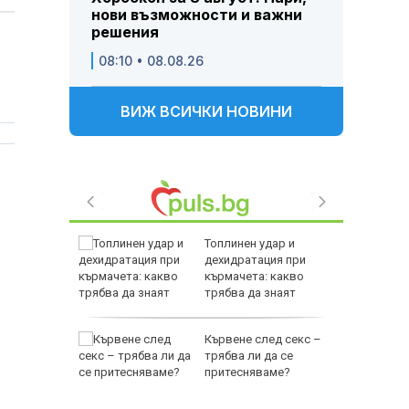
нови възможности и важни
решения
08:10 • 08.08.26
ВИЖ ВСИЧКИ НОВИНИ
нав
Топлинен удар и
а спада,
дехидратация при
на минус
кърмачета: какво
трябва да знаят
родителите
нав:
Кървене след секс –
рия няма
трябва ли да се
за и
притесняваме?
справя