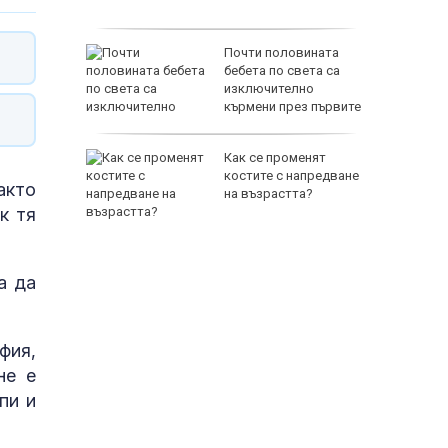
вро:
Почти половината
т частни
бебета по света са
алкидики
изключително
кърмени през първите
шест месеца
нав
Как се променят
а спада,
костите с напредване
акто
на минус
на възрастта?
к тя
а да
фия,
не е
пи и