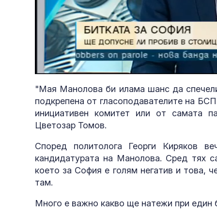
Loaded
:
Unmute
5.80%
"Мая Манолова би илама шанс да спечели
подкрепена от гласоподавателите на БСП,
инициативен комитет или от самата па
Цветозар Томов.
Според политолога Георги Киряков в
кандидатурата на Манолова. Сред тях с
което за София е голям негатив и това, 
там.
Много е важно какво ще натежи при един