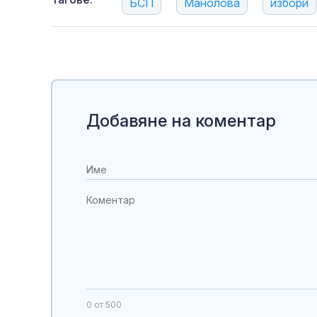
БСП
Манолова
избори
Добавяне на коментар
0
от 500