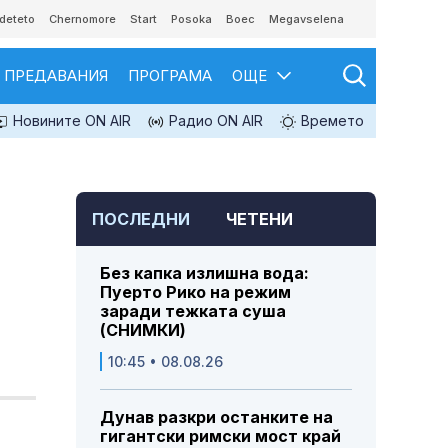
deteto
Chernomore
Start
Posoka
Boec
Megavselena
ПРЕДАВАНИЯ
ПРОГРАМА
ОЩЕ
Новините ON AIR
Радио ON AIR
Времето
ПОСЛЕДНИ
ЧЕТЕНИ
Без капка излишна вода:
Пуерто Рико на режим
заради тежката суша
(СНИМКИ)
10:45 • 08.08.26
Дунав разкри останките на
гигантски римски мост край