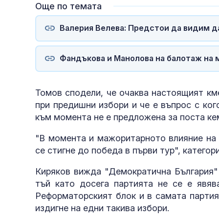
Още по темата
Валерия Велева: Предстои да видим д
Фандъкова и Манолова на балотаж на 
Томов сподели, че очаква настоящият кме
при предишни избори и че е въпрос с ког
към момента не е предложена за поста ке
"В момента и мажоритарното влияние на 
се стигне до победа в първи тур", категор
Киряков вижда "Демократична България" 
тъй като досега партията не се е явяв
Реформаторският блок и в самата партия
издигне на едни такива избори.