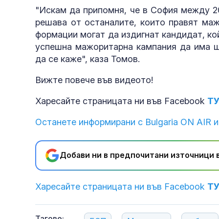
"Искам да припомня, че в София между 20
решава от останалите, които правят мажо
формации могат да издигнат кандидат, кой
успешна мажоритарна кампания да има ш
да се каже", каза Томов.
Вижте повече във видеото!
Харесайте страницата ни във Facebook
Т
Останете информирани с Bulgaria ON AIR и
Добави ни в предпочитани източници в
Харесайте страницата ни във Facebook
Т
Тагове: