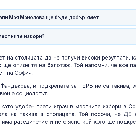
контролира
За милиони е
али Мая Манолова ще бъде добър кмет
Продават шес
острова на Х
и Кавала
местните избори?
Нивото на Ду
продължава д
т на столицата да не получи високи резултати, к
при Русе стиг
о ще отиде тя на балотаж. Той напомни, че все па
109 см
мт на София.
Фандъкова, и подкрепата за ГЕРБ не са такива, з
ичен е социологът.
като удобен трети играч в местните избори в Со
ала на такива в столицата. Той посочи, че ДБ 
 има разединение и не е ясно кой кого ще подкре