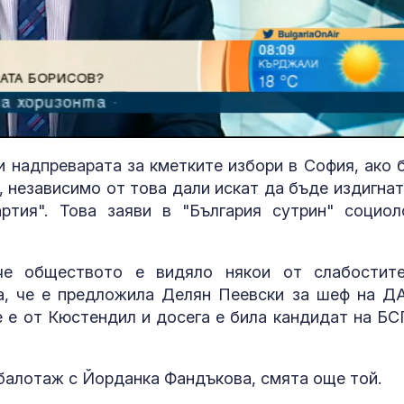
 надпреварата за кметките избори в София, ако 
 независимо от това дали искат да бъде издигнат
ртия". Това заяви в "България сутрин" социол
Руски удари у
ече обществото е видяло някои от слабостит
трима души, с
а, че е предложила Делян Пеевски за шеф на Д
дете, в покра
на Киев
че е от Кюстендил и досега е била кандидат на БС
Министър Абр
Вносът на сл
 балотаж с Йорданка Фандъкова, смята още той.
от Украйна ще