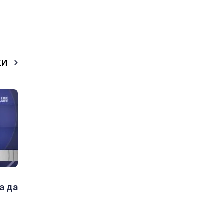
КИ
а да