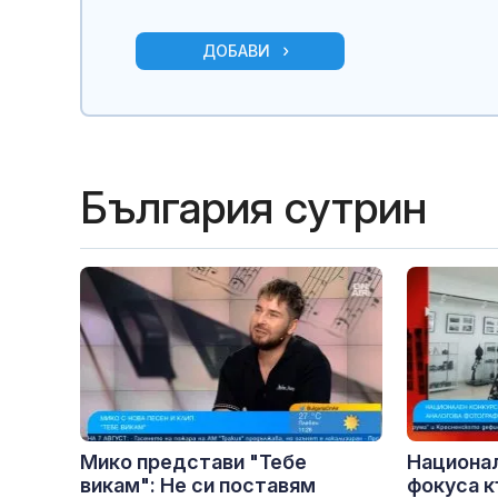
ДОБАВИ
България сутрин
Мико представи "Тебе
Национа
викам": Не си поставям
фокуса к