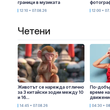
граници в музиката
фотогра
12:10 • 07.08.26
12:00 • 07
Четени
Животът се нарежда отлично
По-добър
за 3 китайски зодии между 10
време на
и 16...
движение
14:45 • 07.08.26
04:30 • 0