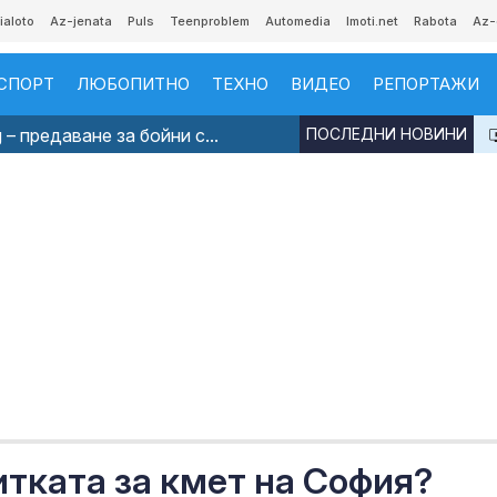
ialoto
Az-jenata
Puls
Teenproblem
Automedia
Imoti.net
Rabota
Az-
СПОРТ
ЛЮБОПИТНО
ТЕХНО
ВИДЕО
РЕПОРТАЖИ
 – предаване за бойни с...
ПОСЛЕДНИ НОВИНИ
итката за кмет на София?