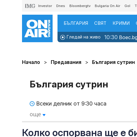
Investor
Dnes
Bloombergtv
Bulgaria On Air
Gol
T
БЪЛГАРИЯ
СВЯТ
КРИМИ
10:30
Гледай на живо
Boec.bg
Начало
Предавания
България сутрин
България сутрин
Всеки делник от 9:30 часа
още
Колко оспорвана ще е б