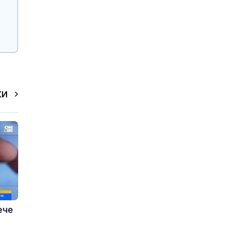
КИ
ече