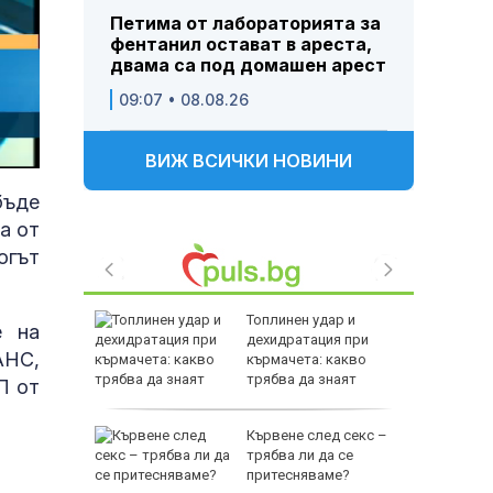
Петима от лабораторията за
фентанил остават в ареста,
двама са под домашен арест
09:07 • 08.08.26
ВИЖ ВСИЧКИ НОВИНИ
бъде
а от
огът
биха
Топлинен удар и
е на
ред тях
дехидратация при
АНС,
йнините
кърмачета: какво
трябва да знаят
П от
родителите
овски:
Кървене след секс –
ънчоглед
трябва ли да се
 се
притесняваме?