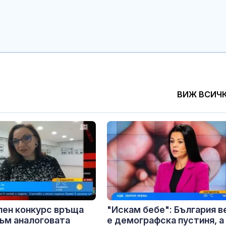
ВИЖ ВСИЧ
лен конкурс връща
"Искам бебе": България в
ъм аналоговата
е демографска пустиня, а