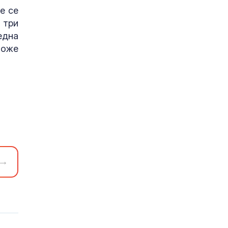
е се
 три
една
може
→