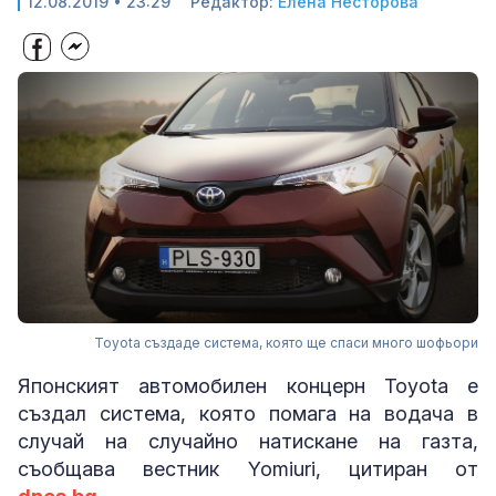
12.08.2019 • 23:29
Редактор:
Елена Несторова
Toyota създаде система, която ще спаси много шофьори
Японският автомобилен концерн Toyota е
създал система, която помага на водача в
случай на случайно натискане на газта,
съобщава вестник Yomiuri, цитиран от