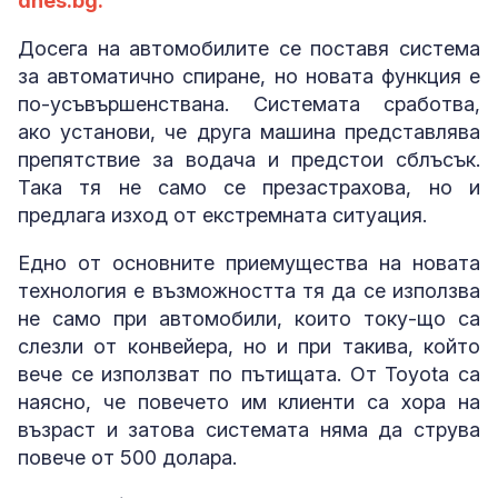
dnes.bg.
Досега на автомобилите се поставя система
за автоматично спиране, но новата функция е
по-усъвършенствана. Системата сработва,
ако установи, че друга машина представлява
препятствие за водача и предстои сблъсък.
Така тя не само се презастрахова, но и
предлага изход от екстремната ситуация.
Едно от основните приемущества на новата
технология е възможността тя да се използва
не само при автомобили, които току-що са
слезли от конвейера, но и при такива, който
вече се използват по пътищата. От Toyota са
наясно, че повечето им клиенти са хора на
възраст и затова системата няма да струва
повече от 500 долара.