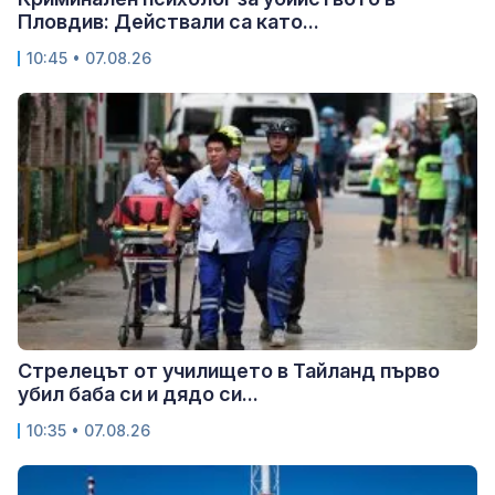
Пловдив: Действали са като...
10:45 • 07.08.26
Стрелецът от училището в Тайланд първо
убил баба си и дядо си...
10:35 • 07.08.26