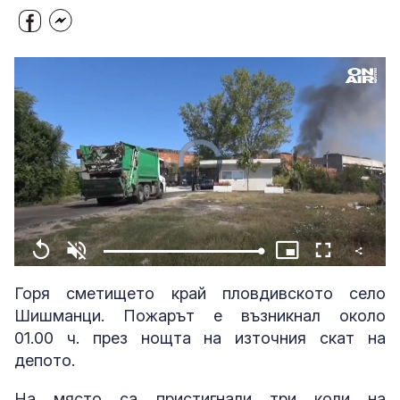
Video
Player
is
loading.
Share
Loaded
:
Replay
Unmute
Picture-
Fullscreen
100.00%
in-
Picture
Горя сметището край пловдивското село
Шишманци. Пожарът е възникнал около
01.00 ч. през нощта на източния скат на
депото.
На място са пристигнали три коли на