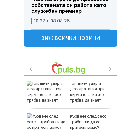
собствената си работа като
служебен премиер
10:27 • 08.08.26
ВИЖ ВСИЧКИ НОВИНИ
джиев:
Топлинен удар и
ката
дехидратация при
 тук
кърмачета: какво
трябва да знаят
родителите
секи
Кървене след секс –
по
трябва ли да се
оморие е
притесняваме?