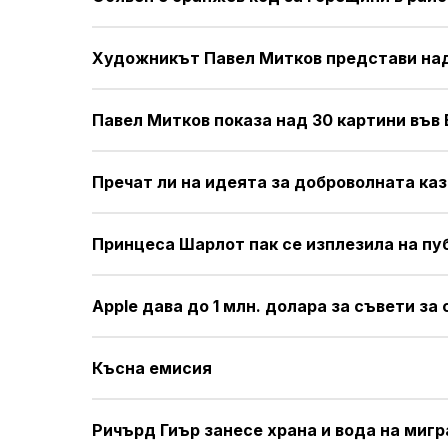
Художникът Павел Митков представи над
Павел Митков показа над 30 картини във
Пречат ли на идеята за доброволната к
Принцеса Шарлот пак се изплезила на пу
Apple дава до 1 млн. долара за съвети за
Късна емисия
Ричърд Гиър занесе храна и вода на миг