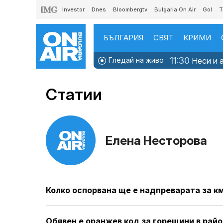
Investor
Dnes
Bloombergtv
Bulgaria On Air
Gol
T
БЪЛГАРИЯ
СВЯТ
КРИМИ
11:30
Гледай на живо
Неси и а
Статии
Елена Несторова
Колко оспорвана ще е надпреварата за к
Обявен е оранжев код за горещини в райо