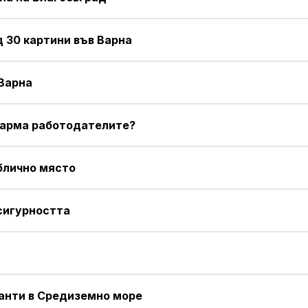
 30 картини във Варна
 Варна
азарма работодателите?
блично място
 сигурността
ранти в Средиземно море