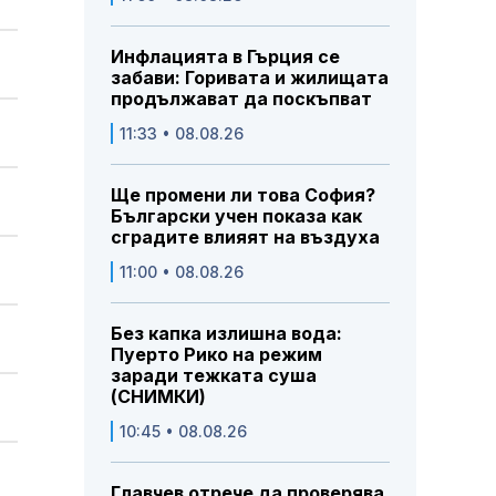
Инфлацията в Гърция се
забави: Горивата и жилищата
продължават да поскъпват
11:33 • 08.08.26
Ще промени ли това София?
Български учен показа как
сградите влияят на въздуха
11:00 • 08.08.26
Без капка излишна вода:
Пуерто Рико на режим
заради тежката суша
(СНИМКИ)
10:45 • 08.08.26
Главчев отрече да проверява