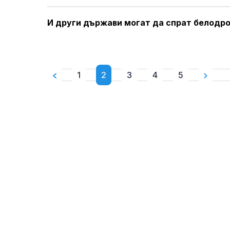
И други държави могат да спрат белодро
1
2
3
4
5