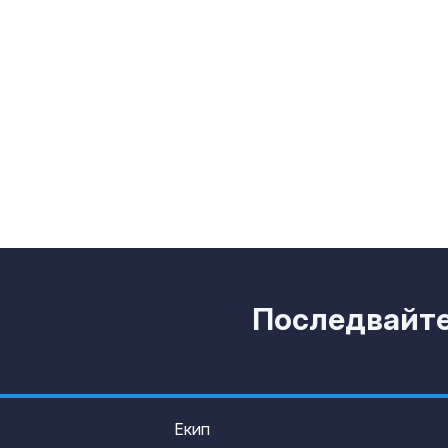
Национален п
Тръмп за съд
решение за с
строителство
балната зала в Белия дом
Адвокат за
убийството на
Не съм вижда
подобна жест
садизъм от непълнолетни, случаят 
безпрецедентен
Последвайте 
Екип