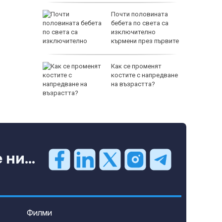
озор:
Почти половината
ебното
бебета по света са
пиране
изключително
то на
кърмени през първите
шест месеца
Как се променят
 Георги:
костите с напредване
л
на възрастта?
окост и
е
ни...
Филми