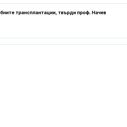
бните трансплантации, твърди проф. Начев
Проф. Кантар
Западнонилс
треска вече е
НАП: Почти в
втори обект 
Южното Черн
с нарушение