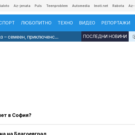
ialoto
Az-jenata
Puls
Teenproblem
Automedia
Imoti.net
Rabota
Az-
СПОРТ
ЛЮБОПИТНО
ТЕХНО
ВИДЕО
РЕПОРТАЖИ
з – семеен, приключенс...
ПОСЛЕДНИ НОВИНИ
мет в София?
на на Благоевград