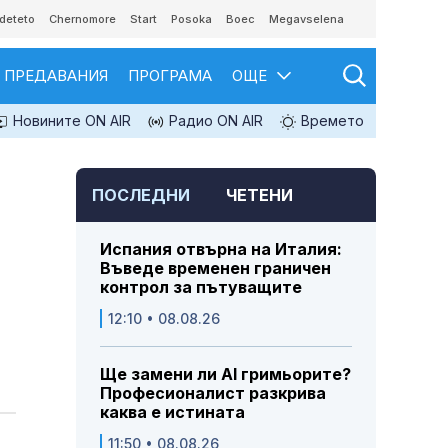
deteto
Chernomore
Start
Posoka
Boec
Megavselena
ПРЕДАВАНИЯ
ПРОГРАМА
ОЩЕ
Новините ON AIR
Радио ON AIR
Времето
ПОСЛЕДНИ
ЧЕТЕНИ
Испания отвърна на Италия:
Въведе временен граничен
контрол за пътуващите
12:10 • 08.08.26
Ще замени ли AI гримьорите?
Професионалист разкрива
каква е истината
11:50 • 08.08.26