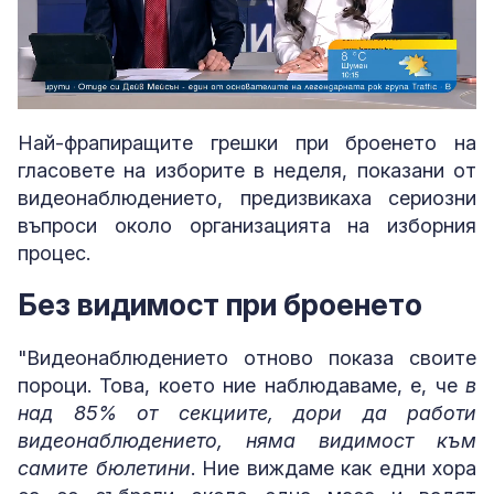
Loaded
:
Unmute
1.93%
Най-фрапиращите грешки при броенето на
гласовете на изборите в неделя, показани от
видеонаблюдението, предизвикаха сериозни
въпроси около организацията на изборния
процес.
Без видимост при броенето
"Видеонаблюдението отново показа своите
пороци. Това, което ние наблюдаваме, е, че
в
над 85% от секциите, дори да работи
видеонаблюдението, няма видимост към
самите бюлетини
. Ние виждаме как едни хора