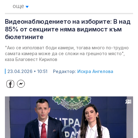
още
Видеонаблюдението на изборите: В над
85% от секциите няма видимост към
бюлетините
"Ако се използват боди камери, тогава много по-трудно
самата камера може да се сложи на грешното място",
каза Благовест Кирилов
23.04.2026 • 10:51
Редактор:
Искра Ангелова
Video
Player
is
loading.