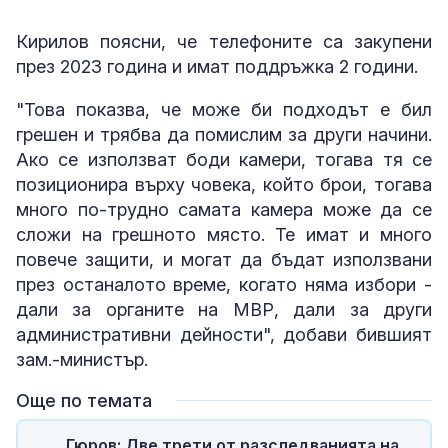
Кирилов поясни, че телефоните са закупени
през 2023 година и имат поддръжка 2 години.
"Това показва, че може би подходът е бил
грешен и трябва да помислим за други начини.
Ако се използват боди камери, тогава тя се
позиционира върху човека, който брои, тогава
много по-трудно самата камера може да се
сложи на грешното място. Те имат и много
повече защити, и могат да бъдат използвани
през останалото време, когато няма избори -
дали за органите на МВР, дали за други
административни дейности", добави бившият
зам.-министър.
Още по темата
Гюров: Две трети от разследванията на