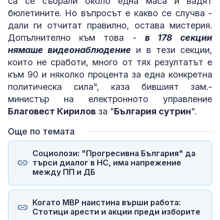
са се събрали около една маса и вадят
бюлетините. Но въпросът е какво се случва -
дали ги отчитат правилно, остава мистерия.
Допълнително към това -
в 178 секции
нямаше видеонаблюдение
и в тези секции,
които не сработи, много от тях резултатът е
към 90 и няколко процента за една конкретна
политическа сила", каза бившият зам.-
министър на електронното управление
Благовест Кирилов
за "
България сутрин
".
Още по темата
Социолози: "Прогресивна България" да
търси диалог в НС, има напрежение
между ПП и ДБ
Когато МВР наистина върши работа:
Стотици арести и акции преди изборите