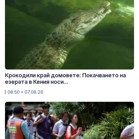
Крокодили край домовете: Покачването на
езерата в Кения носи...
08:50 • 07.08.26