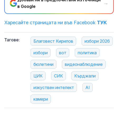
→
в Google
Харесайте страницата ни във Facebook
ТУК
Тагове:
Благовест Кирилов
избори 2026
избори
вот
политика
бюлетини
видеонаблюдение
ЦИК
СИК
Кърджали
изкуствен интелект
AI
камери