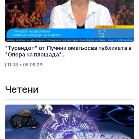
"Турандот" от Пучини омагьосва публиката в
"Опера на площада"...
11:38 • 06.08.26
Четени