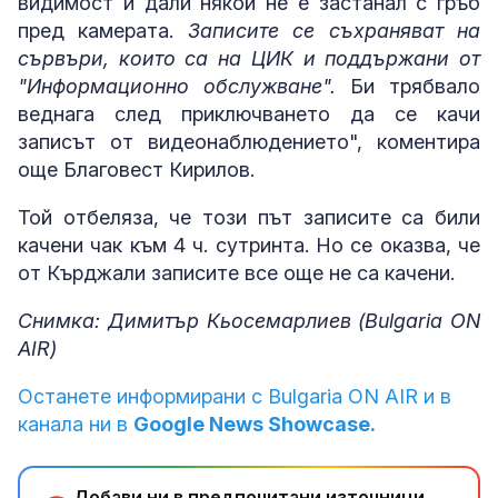
видимост и дали някой не е застанал с гръб
пред камерата.
Записите се съхраняват на
сървъри, които са на ЦИК и поддържани от
"Информационно обслужване".
Би трябвало
веднага след приключването да се качи
записът от видеонаблюдението", коментира
още Благовест Кирилов.
Той отбеляза, че този път записите са били
качени чак към 4 ч. сутринта. Но се оказва, че
от Кърджали записите все още не са качени.
Снимка: Димитър Кьосемарлиев (Bulgaria ON
AIR)
Останете информирани с Bulgaria ON AIR и в
канала ни в
Google News Showcase.
Добави ни в предпочитани източници