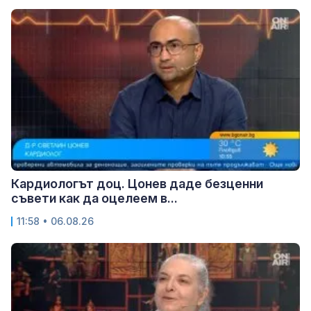
Кардиологът доц. Цонев даде безценни
съвети как да оцелеем в...
11:58 • 06.08.26