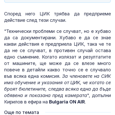
Според него ЦИК трябва да предприеме
действие след тези случаи.
"Технически проблеми се случват, но е хубаво
да са документирани. Хубаво е да се знае
какви действия е предприела ЦИК, така че те
да не се случват, в противен случай остава
едно съмнение. Когато излязат и резултатите
от машините, ще може да се влезе много
повече в детайли какво точно се е случвало
във всяка една комисия.
За членовете на СИК
има обучение и указания от ЦИК, че когато се
броят бюлетините, следва всяка една да бъде
обявена и показана пред камерата
", допълни
Кирилов в ефира на
Bulgaria ON AIR
.
Още по темата