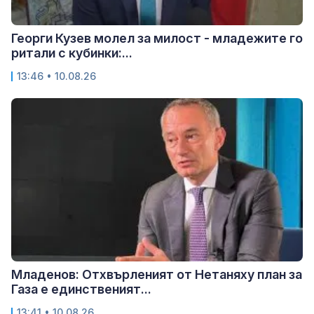
Георги Кузев молел за милост - младежите го
ритали с кубинки:...
13:46 • 10.08.26
Младенов: Отхвърленият от Нетаняху план за
Газа е единственият...
13:41 • 10.08.26