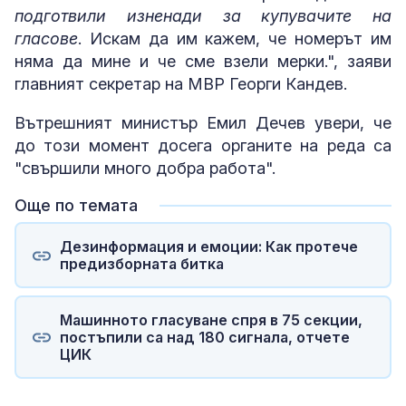
подготвили изненади за купувачите на
гласове
. Искам да им кажем, че номерът им
няма да мине и че сме взели мерки.", заяви
главният секретар на МВР Георги Кандев.
Вътрешният министър Емил Дечев увери, че
до този момент досега органите на реда са
"свършили много добра работа".
Още по темата
Дезинформация и емоции: Как протече
предизборната битка
Машинното гласуване спря в 75 секции,
постъпили са над 180 сигнала, отчете
ЦИК