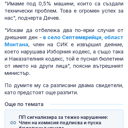
"Имаме под 0,5% машини, които са създали
технически проблем. Това е огромен успех за
нас", подчерта Дечев.
"Искам да отбележа два по-ярки случая от
днешния ден -
в село Септемврийци, област
Монтана
, член на СИК е извършил деяние,
което нарушава Изборния кодекс, а също така
и Наказателния кодекс, той е пуснал бюлетини
от името на други лица", поясни вътрешният
министър.
По думите му са разписани двама свидетели,
като предстоят още разпити.
Още по темата
ПП сигнализира за тежко нарушение:
Член на комисия подписва и пуска
бюлетини в урната