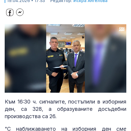
19.04.2026 • 17:53
Редактор:
Искра Ангелова
Loaded
:
Unmute
100.00%
Към 16:30 ч. сигналите, постъпили в изборния
ден, са 328, а образуваните досъдебни
производства са 26.
"С наближаването на изборния ден
сме