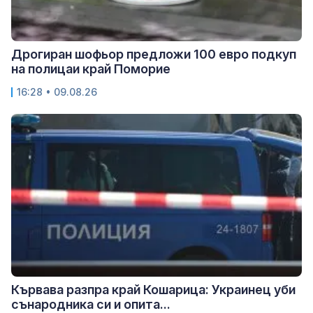
Дрогиран шофьор предложи 100 евро подкуп
на полицаи край Поморие
16:28 • 09.08.26
Кървава разпра край Кошарица: Украинец уби
сънародника си и опита...