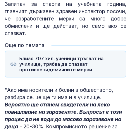
Запитан за старта на учебната година,
главният държавен здравен инспектор посочи,
че разработените мерки са много добре
обмислени и ще действат, но само ако се
спазват.
Още по темата
Близо 707 хил. ученици тръгват на
училище, трябва да спазват
противоепидемичните мерки
"Ако има носители и болни в обществото,
разбира се, че ще ги има и в училище.
Вероятно ще станем свидетели на леко
повишаване на заразените. Въпросът е този
процес да не води до масово заразяване на
деца
- 20-30%. Компромисното решение за