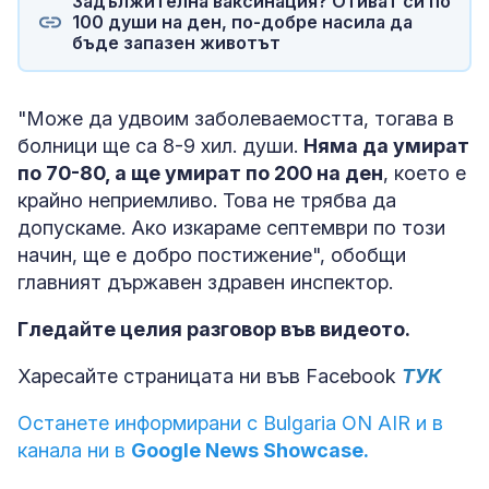
Задължителна ваксинация? Отиват си по
100 души на ден, по-добре насила да
бъде запазен животът
"Може да удвоим заболеваемостта, тогава в
болници ще са 8-9 хил. души.
Няма да умират
по 70-80, а ще умират по 200 на ден
, което е
крайно неприемливо. Това не трябва да
допускаме. Ако изкараме септември по този
начин, ще е добро постижение", обобщи
главният държавен здравен инспектор.
Гледайте целия разговор във видеото.
Харесайте страницата ни във Facebook
ТУК
Останете информирани с Bulgaria ON AIR и в
канала ни в
Google News Showcase.