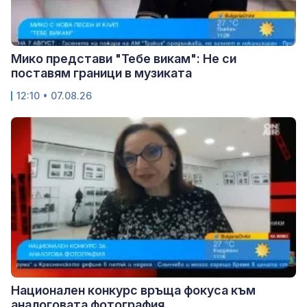
Мико представи "Тебе викам": Не си
поставям граници в музиката
12:10 • 07.08.26
Национален конкурс връща фокуса към
аналоговата фотография