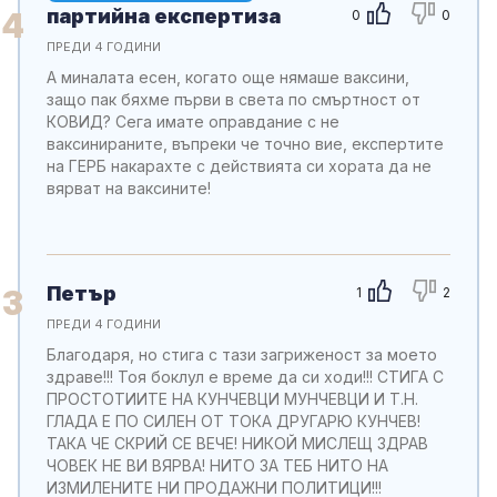
партийна експертиза
4
0
0
ПРЕДИ 4 ГОДИНИ
А миналата есен, когато още нямаше ваксини,
защо пак бяхме първи в света по смъртност от
КОВИД? Сега имате оправдание с не
ваксинираните, въпреки че точно вие, експертите
на ГЕРБ накарахте с действията си хората да не
вярват на ваксините!
Петър
3
1
2
ПРЕДИ 4 ГОДИНИ
Благодаря, но стига с тази загриженост за моето
здраве!!! Тоя боклул е време да си ходи!!! СТИГА С
ПРОСТОТИИТЕ НА КУНЧЕВЦИ МУНЧЕВЦИ И Т.Н.
ГЛАДА Е ПО СИЛЕН ОТ ТОКА ДРУГАРЮ КУНЧЕВ!
ТАКА ЧЕ СКРИЙ СЕ ВЕЧЕ! НИКОЙ МИСЛЕЩ ЗДРАВ
ЧОВЕК НЕ ВИ ВЯРВА! НИТО ЗА ТЕБ НИТО НА
ИЗМИЛЕНИТЕ НИ ПРОДАЖНИ ПОЛИТИЦИ!!!