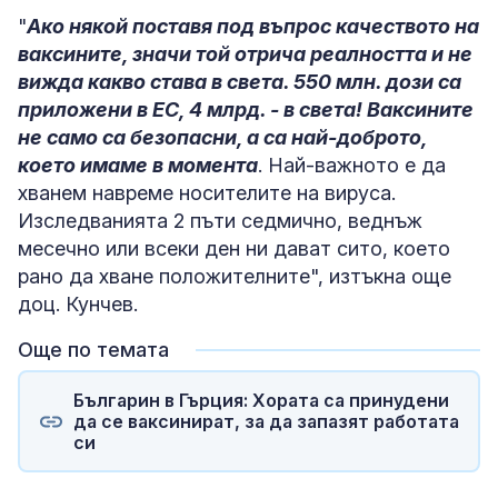
"
Ако някой поставя под въпрос качеството на
ваксините, значи той отрича реалността и не
вижда какво става в света. 550 млн. дози са
приложени в ЕС, 4 млрд. - в света! Ваксините
не само са безопасни, а са най-доброто,
което имаме в момента
. Най-важното е да
хванем навреме носителите на вируса.
Изследванията 2 пъти седмично, веднъж
месечно или всеки ден ни дават сито, което
рано да хване положителните", изтъкна още
доц. Кунчев.
Още по темата
Българин в Гърция: Хората са принудени
да се ваксинират, за да запазят работата
си