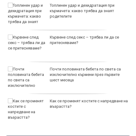
Топлинен удар и дехидратация при
кърмачета: какво трябва да знаят
родителите
Кървене след секс – трябва ли да се
притесняваме?
Почти половината бебета по света са
изключително кърмени през първите
шест месеца
Как се променят костите с напредване на
възрастта?