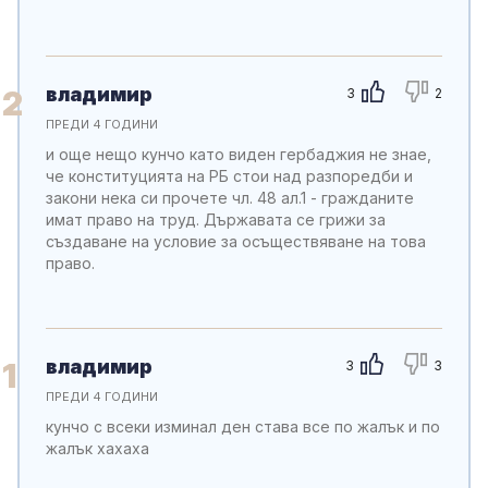
владимир
2
3
2
ПРЕДИ 4 ГОДИНИ
и още нещо кунчо като виден гербаджия не знае,
че конституцията на РБ стои над разпоредби и
закони нека си прочете чл. 48 ал.1 - гражданите
имат право на труд. Държавата се грижи за
създаване на условие за осъществяване на това
право.
владимир
1
3
3
ПРЕДИ 4 ГОДИНИ
кунчо с всеки изминал ден става все по жалък и по
жалък хахаха