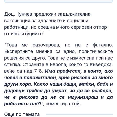
Доц. Кунчев предложи задължителна
ваксинация за здравните и социални
работници, но срещна много сериозен отпор
от институциите.
"Това ме разочарова, но не е фатално.
Експертните мнения са едно, политическите
решения са друго. Това не е измислена при нас
стъпка. Страните в Европа, които го въведоха,
вече са над 7-8.
Има професии, в които, ако
човек е положителен, крие рискове за много
други хора. Колко наши бащи, майки, баби и
дядовци трябва да умрат, за да се разбере,
че е рисково да не се имунизираш и да
работиш с тях?!
", коментира той.
Още по темата