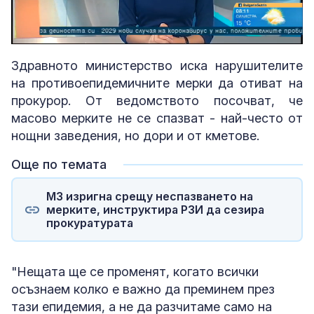
Loaded
:
Unmute
4.75%
Здравното министерство иска нарушителите
на противоепидемичните мерки да отиват на
прокурор. От ведомството посочват, че
масово мерките не се спазват - най-често от
нощни заведения, но дори и от кметове.
Още по темата
МЗ изригна срещу неспазването на
мерките, инструктира РЗИ да сезира
прокуратурата
"Нещата ще се променят, когато всички
осъзнаем колко е важно да преминем през
тази епидемия, а не да разчитаме само на