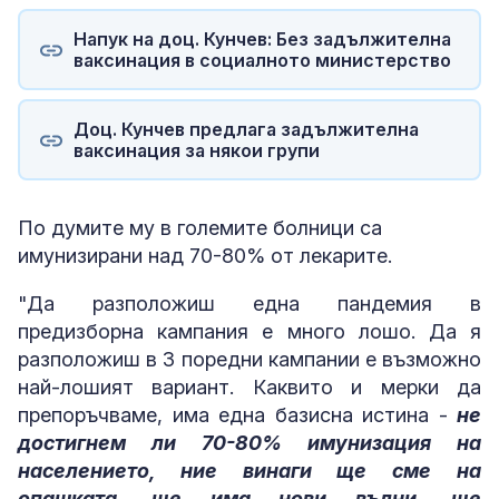
Напук на доц. Кунчев: Без задължителна
ваксинация в социалното министерство
Доц. Кунчев предлага задължителна
ваксинация за някои групи
По думите му в големите болници са
имунизирани над 70-80% от лекарите.
"Да разположиш една пандемия в
предизборна кампания е много лошо. Да я
разположиш в 3 поредни кампании е възможно
най-лошият вариант. Каквито и мерки да
препоръчваме, има една базисна истина -
не
достигнем ли 70-80% имунизация на
населението, ние винаги ще сме на
опашката, ще има нови вълни, ще