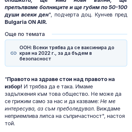
препълваме болниците и ще губим по 50-100
души всеки ден
", подчерта доц. Кунчев пред
Bulgaria ON AIR.
Още по темата
ООН: Всеки трябва да се ваксинира до
края на 2022 г., за да бъдем в
безопасност
"
Правото на здраве стои над правото на
избор!
И трябва да е така. Имаме
задължения към това общество. Не може да
се грижим само за нас и да казваме:
Не ме
интересува, аз съм преболедувал
. Виждаме
неприемлива липса на съпричастност", настоя
той.