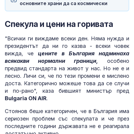
основните храни да са космически
Спекула и цени на горивата
"Всички ги виждаме всеки ден. Няма нужда и
президентът да ни го казва - всеки човек
вижда, че
цените в България надминаха
всякакви нормални граници,
особено
предвид стандарта на живот у нас. Но не е и
лесно. Личи си, че по тези промени е мислено
доста. Категорично можеше това да се случи
и по-рано", каза бившият министър пред
Bulgaria ON AIR
.
Стоянов беше категоричен, че в България има
сериозен проблем със спекулата и че през
последните години държавата не е реагирала
достатъчно активно.