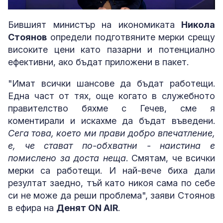
Loaded
:
Unmute
4.57%
Бившият министър на икономиката
Никола
Стоянов
определи подготвяните мерки срещу
високите цени като пазарни и потенциално
ефективни, ако бъдат приложени в пакет.
"Имат всички шансове да бъдат работещи.
Една част от тях, още когато в служебното
правителство бяхме с Гечев, сме я
коментирали и искахме да бъдат въведени.
Сега това, което ми прави добро впечатление,
е, че стават по-обхватни - наистина е
помислено за доста неща
. Смятам, че всички
мерки са работещи. И най-вече биха дали
резултат заедно, тъй като никоя сама по себе
си не може да реши проблема", заяви Стоянов
в ефира на
Денят ON AIR
.