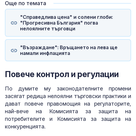
Още по темата
"Справедлива цена" и солени глоби:
"Прогресивна България" погва
нелоялните търговци
"Възраждане": Връщането на лева ще
намали инфлацията
Повече контрол и регулации
По думите му законодателните промени
засягат редица нелоялни търговски практики и
дават повече правомощия на регулаторите,
най-вече на Комисията за защита на
потребителите и Комисията за защита на
конкуренцията.