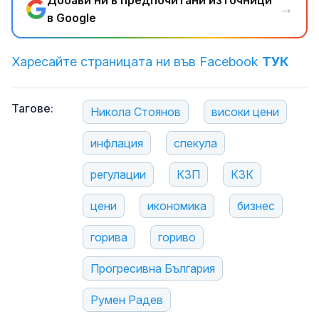
→
в Google
Харесайте страницата ни във Facebook
ТУК
Тагове:
Никола Стоянов
високи цени
инфлация
спекула
регулации
КЗП
КЗК
цени
икономика
бизнес
горива
гориво
Прогресивна България
Румен Радев