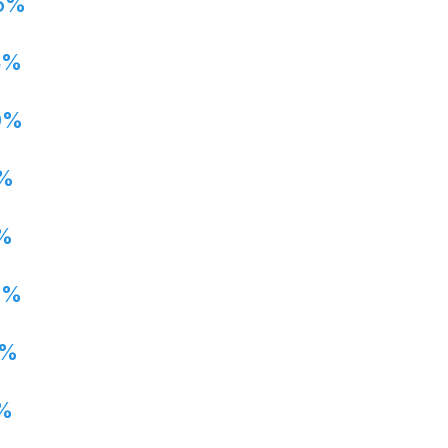
5%
8%
0%
%
%
7%
1%
%