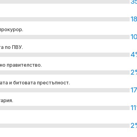
3
1
прокурор.
1
а по ПВУ.
4
но правителство.
2
ата и битовата престъпност.
1
гария.
1
2