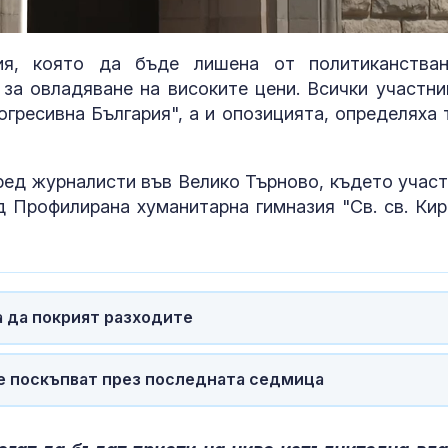
d
:
%
ия, която да бъде лишена от политиканства
 за овладяване на високите цени. Всички участни
гресивна България", а и опозицията, определяха 
ред журналисти във Велико Търново, където участ
 Профилирана хуманитарна гимназия "Св. св. Кир
Интер надви Ювентус
Топлинен удар
в дербито, Диуф се
дехидратация
превърна в герой
кърмачета: к
трябва да зн
родителите
 да покрият разходите
Шофьор на автобус с
Кървене след
телефон в ръка зад
трябва ли да 
волана: Гледа TikTok и
притеснявам
кара с лакти (ВИДЕО)
е поскъпват през последната седмица
Медведев: Западът
Почти полов
използва Грузия като
бебета по све