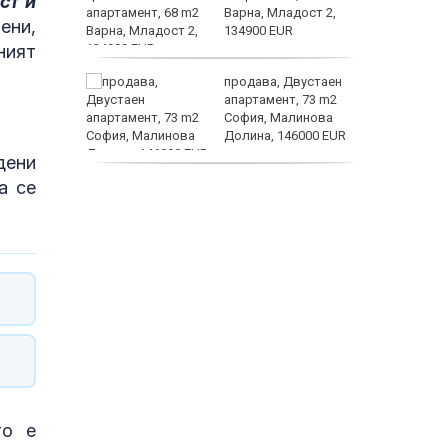
ст и
о
Варна, Младост 2,
ени,
 първите
134900 EUR
ният
астерои
нят
продава, Двустаен
предване
апартамент, 73 m2
?
София, Малинова
Долина, 146000 EUR
дени
а се
дава под наем, Офис,
100 m2 София, Център,
800 EUR
то е