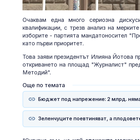
Loade
Unmute
84.71
Очаквам една много сериозна дискус
квалификации, с трезв анализ на мерките
изборите - партията мандатоносител "Про
като първи приоритет.
Това заяви президентът Илияна Йотова п
откриването на площад "Журналист" пред
Методий".
Още по темата
Бюджет под напрежение: 2 млрд. няма
Зеленчуците поевтиняват, а плодовет