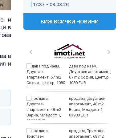
17:37 • 08.08.26
не и
ВИЖ ВСИЧКИ НОВИНИ
ци в
това
ва в
ил и
 и
дава под наем,
 при
Двустаен апартамент,
акво
67 m2 София, Център,
аят
1080 EUR
 секс –
продава, Двустаен
се
апартамент, 48 m2
е?
Варна, Младост 1,
83900 EUR
ината
продава, Тристаен
та са
апартамент, 68 m2