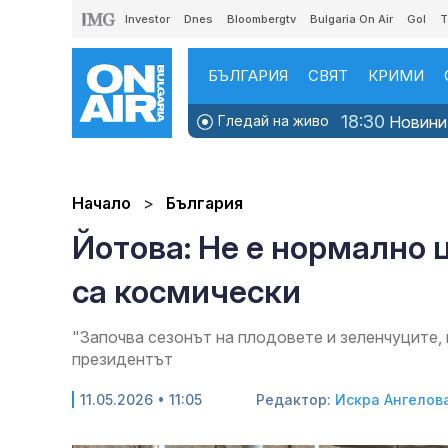
Investor
Dnes
Bloombergtv
Bulgaria On Air
Gol
T
БЪЛГАРИЯ
СВЯТ
КРИМИ
18:30
Гледай на живо
Новини
Начало
България
Йотова: Не е нормално 
са космически
"Започва сезонът на плодовете и зеленчуците, 
президентът
11.05.2026 • 11:05
Редактор:
Искра Ангелов