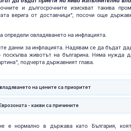
гат да бъдат приети на ниво изпълнителна вла
инструмент срещу
изключителн
рочните и дългосрочните изискват такива пром
Русия
кърмени през
ата верига от доставчици", посочи още държав
шест месеца
Христо Гаджев: Да
Как се проме
видим как
костите с на
а определи овладяването на инфлацията.
правителството на
на възрастта
Румен Радев ще
налния ни интерес
ите данни за инфлацията. Надявам се да бъдат да
о поскъпва животът на българина. Няма нужда д
артина", подчерта държавният глава.
овладяването на цените са приоритет
Еврозоната - какви са причините
не е нормално в държава като България, коя