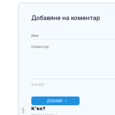
Добавяне на коментар
0
от 500
ДОБАВИ
К'во?
1