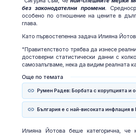
"Сигурна съм, че
най-спешните мерки мо
без законодателни промени
. Среднос
особено по отношение на цените в дълг
глава.
Като първостепенна задача Илияна Йотов
защити нацио
"Правителството трябва да изнесе реалн
достоверни статистически данни с колк
самозалъгваме, нека да видим реалната к
Още по темата
Румен Радев: Борбата с корупцията и 
България е с най-високата инфлация в 
Илияна Йотова беше категорична, че 