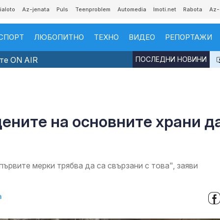
ialoto
Az-jenata
Puls
Teenproblem
Automedia
Imoti.net
Rabota
Az-
СПОРТ
ЛЮБОПИТНО
ТЕХНО
ВИДЕО
РЕПОРТАЖИ
те ON AIR
ПОСЛЕДНИ НОВИНИ
цените на основните храни д
първите мерки трябва да са свързани с това", заяви
а