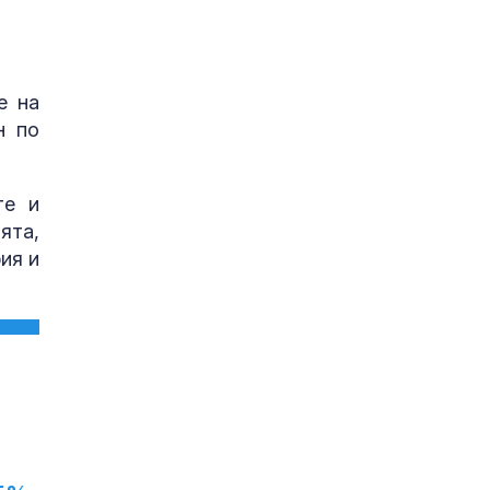
е на
н по
те и
ята,
ия и