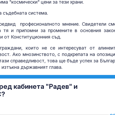
има "космически" цени за тези храни.
а съдебната система.
предвид професионалното мнение. Свидетели см
а тя и припомни за промените в основния зако
и от Конституционния съд.
граждани, които не се интересуват от алинеи
вост. Ако мнозинството, с подкрепата на опозици
тази справедливост, това ще бъде успех за Българ
 изтъкна държавният глава.
ред кабинета "Радев" и
С?