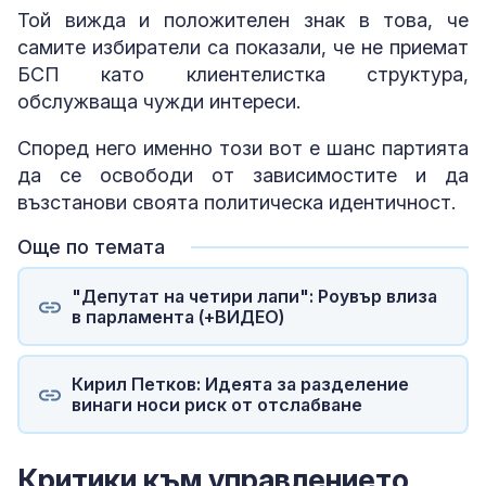
Той вижда и положителен знак в това, че
самите избиратели са показали, че не приемат
БСП като клиентелистка структура,
обслужваща чужди интереси.
Според него именно този вот е шанс партията
да се освободи от зависимостите и да
възстанови своята политическа идентичност.
Още по темата
"Депутат на четири лапи": Роувър влиза
в парламента (+ВИДЕО)
Кирил Петков: Идеята за разделение
винаги носи риск от отслабване
Критики към управлението