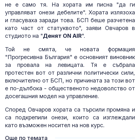
не е само тя. На хората им писна "да ги
управляват онези дебелите". Хората излязоха
и гласуваха заради това. БСП беше разчетена
като част от статуквото", заяви Овчаров в
студиото на "
Денят ON AIR
".
Той не смята, че новата формация
"Прогресивна България" е основният виновник
за провала на левицата. Тя е събрала
протестен вот от различни политически сили,
включително от БСП, но причината за този вот
е по-дълбока - общественото недоволство от
досегашния модел на управление.
Според Овчаров хората са търсили промяна и
са подкрепили онези, които са изглеждали
като възможен носител на нов курс.
Още по темата