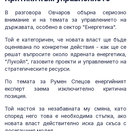
В разговора Овчаров обърна сериозно
внимание и на темата за управлението на
държавата, особено в сектор "Енергетика".
Той е категоричен, че новата власт ще бъде
оценявана по конкретни действия - как ще се
решат въпросите около ядрената енергетика,
"Лукойл", газовите проекти и управлението на
стратегическите ресурси.
По темата за Румен Спецов енергийният
експерт заема изключително критична
позиция.
Той настоя за незабавната му смяна, като
според него това е необходима стъпка, ако
новата власт действително иска да скъса с
досегашния модел.