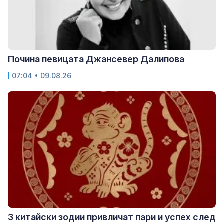
Почина певицата Джансевер Далипова
07:04 • 09.08.26
3 китайски зодии привличат пари и успех след