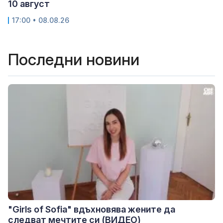
10 август
17:00 • 08.08.26
Последни новини
"Girls of Sofia" вдъхновява жените да
следват мечтите си (ВИДЕО)