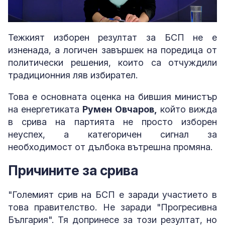
Loaded
:
Unmute
3.56%
Тежкият изборен резултат за БСП не е
изненада, а логичен завършек на поредица от
политически решения, които са отчуждили
традиционния ляв избирател.
Това е основната оценка на бившия министър
на енергетиката
Румен Овчаров,
който вижда
в срива на партията не просто изборен
неуспех, а категоричен сигнал за
необходимост от дълбока вътрешна промяна.
Причините за срива
"Големият срив на БСП е заради участието в
това правителство. Не заради "Прогресивна
България". Тя допринесе за този резултат, но