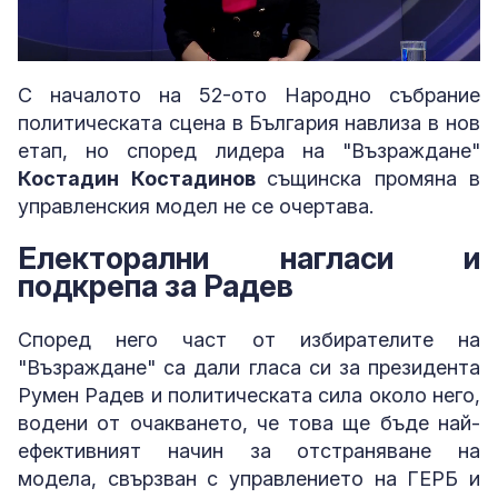
Loaded
:
Unmute
2.91%
С началото на 52-ото Народно събрание
политическата сцена в България навлиза в нов
етап, но според лидера на "Възраждане"
Костадин Костадинов
същинска промяна в
управленския модел не се очертава.
Електорални нагласи и
подкрепа за Радев
Според него част от избирателите на
"Възраждане" са дали гласа си за президента
Румен Радев и политическата сила около него,
водени от очакването, че това ще бъде най-
ефективният начин за отстраняване на
модела, свързван с управлението на ГЕРБ и