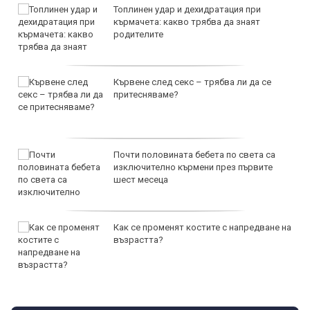
Топлинен удар и дехидратация при
кърмачета: какво трябва да знаят
родителите
Кървене след секс – трябва ли да се
притесняваме?
Почти половината бебета по света са
изключително кърмени през първите
шест месеца
Как се променят костите с напредване на
възрастта?