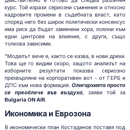
действително е готово да следва различен
курс. Той изрази сериозни съмнения и относно
кадровите промени в съдебната власт, като
според него без широк политически консенсус
има риск да бъдат заменени хора, лоялни към
едни центрове на влияние, с други, също
толкова зависими.
"Моделът вече е, както се казва, в нови дрехи.
Това ще го видим скоро, защото анализът на
изборните резултати показва сериозно
прехвърляне на корпоративен вот - от ГЕРБ и
ДПС към нова формация.
Олигархията просто
се преоблече във въздуха
, заяви той за
Bulgaria ON AIR
.
Икономика и Еврозона
В икономически план Костадинов поставя под