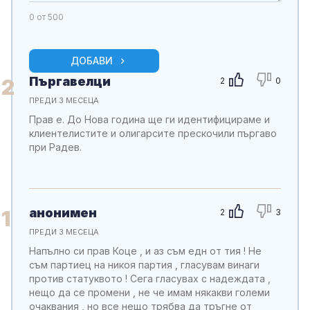
0
от 500
ДОБАВИ
Пъргавелци
2
2
0
ПРЕДИ 3 МЕСЕЦА
Прав е. До Нова година ще ги идентифицираме и
клиентелистите и олигарсите прескочили пъргаво
при Радев.
анонимен
1
2
3
ПРЕДИ 3 МЕСЕЦА
Напълно си прав Коце , и аз съм едн от тия ! Не
съм партиец на никоя партия , гласувам винаги
против статуквото ! Сега гласувах с надеждата ,
нещо да се промени , не че имам някакви големи
очаквания , но все нещо трябва да тръгне от