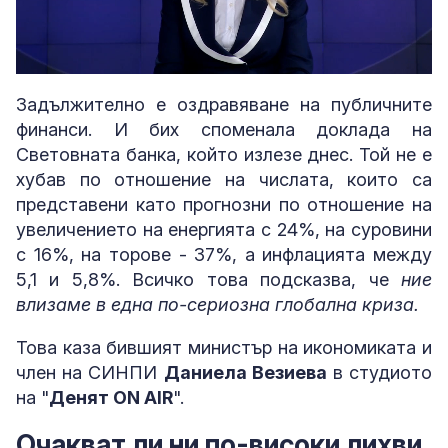
Loaded
:
Unmute
5.03%
Задължително е оздравяване на публичните
финанси. И бих споменала доклада на
Световната банка, който излезе днес. Той не е
хубав по отношение на числата, които са
представени като прогнозни по отношение на
увеличението на енергията с 24%, на суровини
с 16%, на торове - 37%, а инфлацията между
5,1 и 5,8%. Всичко това подсказва, че
ние
влизаме в една по-сериозна глобална криза.
Това каза бившият министър на икономиката и
член на СИНПИ
Даниела Везиева
в студиото
на "
Денят ON AIR
".
Очакват ли ни по-високи лихви