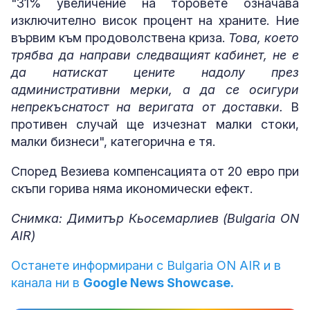
"31% увеличение на торовете означава
изключително висок процент на храните. Ние
вървим към продоволствена криза.
Това, което
трябва да направи следващият кабинет, не е
да натискат цените надолу през
административни мерки, а да се осигури
непрекъснатост на веригата от доставки.
В
противен случай ще изчезнат малки стоки,
малки бизнеси", категорична е тя.
Според Везиева компенсацията от 20 евро при
скъпи горива няма икономически ефект.
Снимка: Димитър Кьосемарлиев (Bulgaria ON
AIR)
Останете информирани с Bulgaria ON AIR и в
канала ни в
Google News Showcase.