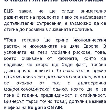
ЕЦБ заяви, че ще следи внимателно
развитието на процесите и ако се наблюдават
допълнителни сътресения, е възможно да се
стигне до промяна в лихвената политика.
"Това тотално ще срине икономическия
растеж и икономиката на цяла Европа. В
условията на тези глобални рискове, това,
което очакваме от кабинета, който се
надявам, че скоро ще бъде факт, трябва
дългосрочна политика.
Те показаха по време
на кампанията си програмата си и това, което
се очаква от тях, е дългосрочна
макроикономическа рамка
, която да е за
поне 6 години, предвидимост и стабилност.
Бизнесът търси точно това", допълни Везиева
в ефира на
Bulgaria ON AIR
.