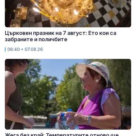
Църковен празник на 7 август: Ето кои са
забраните и поличбите
06:40 • 07.08.26
Жега без край: Температурите отново ще