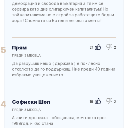
демокрация и свобода в България а тя им се
сервира като див олигархичен капитализъм! Но
той капитализма не е строй за работещите бедни
хора ! Спомнете си Ботев и неговата мечта!
Прям
5
21
2
ПРЕДИ 3 МЕСЕЦА
Да разрушиш нещо ( държава ) е по- лесно
отколкото да го поддържаш. Ние преди 40 години
избрахме унищожението.
Софиски Шоп
4
16
2
ПРЕДИ 3 МЕСЕЦА
А кви ги дрънкаха - обещаваха, мечтаеха през
1989год. и кво стана