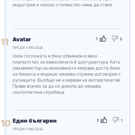
индустрия и селско стопанство няма да стане
Avatar
11
7
0
ПРЕДИ 3 МЕСЕЦА
Нали госпожата я бяха обвинили в явно
плагиатство за измислената й доктурантура. Като
зам.министър на икономиката направи доста бели
на бизнеса и водеше някакви странни договорки с
руснаците. Въобще не и вярвам на експертизатай.
Прави всичко за да се докопа до някаква
скъпоплатена службица.
Един българин
10
3
1
ПРЕДИ 3 МЕСЕЦА