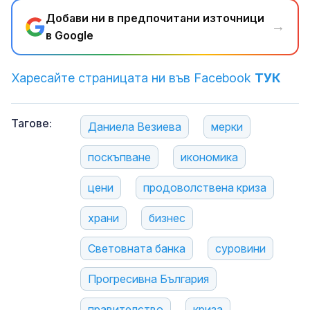
Добави ни в предпочитани източници
→
в Google
Харесайте страницата ни във Facebook
ТУК
Тагове:
Даниела Везиева
мерки
поскъпване
икономика
цени
продоволствена криза
храни
бизнес
Световната банка
суровини
Прогресивна България
правителство
криза