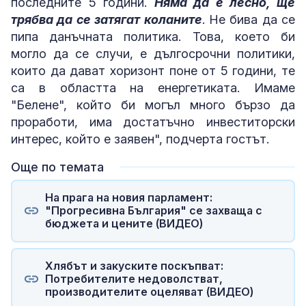
последните 5 години.
Няма да е лесно, ще
трябва да се затягат коланите
. Не бива да се
пипа данъчната политика. Това, което би
могло да се случи, е дългосрочни политики,
които да дават хоризонт поне от 5 години, те
са в областта на енергетиката. Имаме
"Белене", който би могъл много бързо да
проработи, има достатъчно инвеститорски
интерес, който е заявен", подчерта гостът.
Още по темата
На прага на новия парламент:
"Прогресивна България" се захваща с
бюджета и цените (ВИДЕО)
Хлябът и закуските поскъпват:
Потребителите недоволстват,
производителите оцеляват (ВИДЕО)