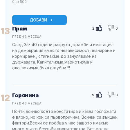
0
от 500
ДОБАВИ
Прям
13
2
0
ПРЕДИ 3 МЕСЕЦА
След 35- 40 години разруха , кражби и имитация
на демокрация вместо независимост,планиране и
нормиране , стигнахме до зануляваме на
държавата. Капитализма,мафиотизма и
ологархизма бяха пагубни !!!
Горянина
12
9
0
ПРЕДИ 3 МЕСЕЦА
Почти всичко което констатира и казва госпожата
е вярно, но кои са първопричина. Всички са външни
фактори.Всеки се пробва у нас защото имахме
много дълго беззъби правителства. Без родна