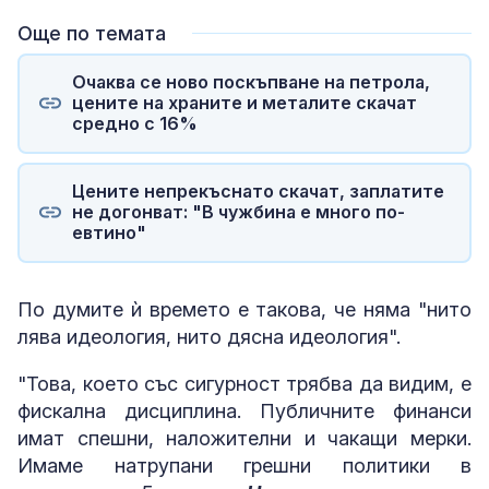
Още по темата
Очаква се ново поскъпване на петрола,
цените на храните и металите скачат
средно с 16%
Цените непрекъснато скачат, заплатите
не догонват: "В чужбина е много по-
евтино"
По думите ѝ времето е такова, че няма "нито
лява идеология, нито дясна идеология".
"Това, което със сигурност трябва да видим, е
фискална дисциплина. Публичните финанси
имат спешни, наложителни и чакащи мерки.
Имаме натрупани грешни политики в