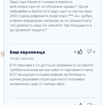
Защо още банките големите вериги и
моб.оператори не са обложени здраво ? Да не
забравяме и ерепетата защо още са частни през
2013 година рефрените енергопро *** си с добро,
и ивиен аувидерзен напразни ли се оказаха?сега
тия джензита защо не напълнят пак площадите и
да променят нещата ?
Баш европееца
9
6
0
ПРЕДИ 3 МЕСЕЦА
В бг.пари има и то доста,но орязването на парите
трябва на всички високи нива от парламента през
ВСС прокурори и съдии шефове на болници и
всички държавни структури които получават
космически суми от хиляди евра.