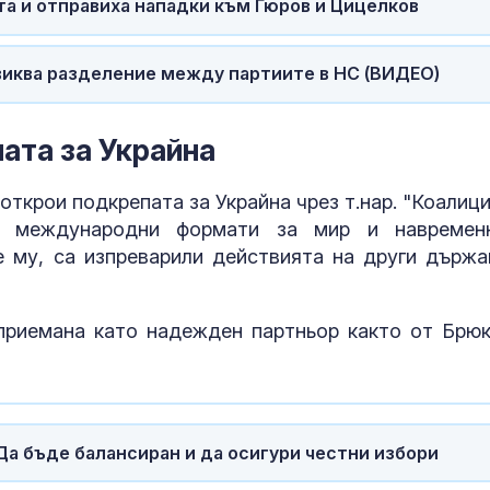
оранжев код 
та и отправиха нападки към Гюров и Цицелков
области
виква разделение между партиите в НС (ВИДЕО)
Край на двой
обозначаване
цените в евро
левове
пата за Украйна
Страх в Крем
ткрои подкрепата за Украйна чрез т.нар. "Коалици
вече решава 
в международни формати за мир и навремен
на руския ели
е му, са изпреварили действията на други държа
приемана като надежден партньор както от Брюк
Да бъде балансиран и да осигури честни избори