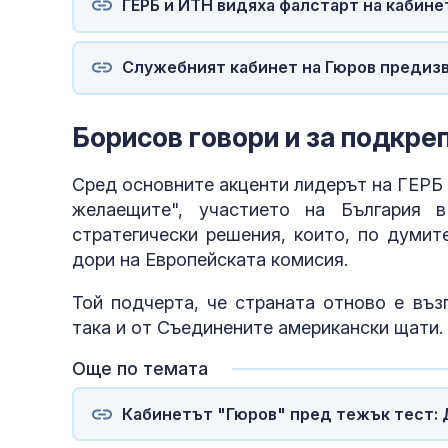
ГЕРБ и ИТН видяха фалстарт на кабине
Служебният кабинет на Гюров предиз
Борисов говори и за подкре
Сред основните акценти лидерът на ГЕРБ о
желаещите", участието на България 
стратегически решения, които, по думит
дори на Европейската комисия.
Той подчерта, че страната отново е въз
така и от Съединените американски щати.
Още по темата
Кабинетът "Гюров" пред тежък тест: 