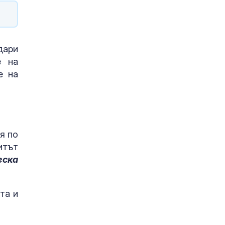
дари
е на
е на
я по
итът
еска
та и