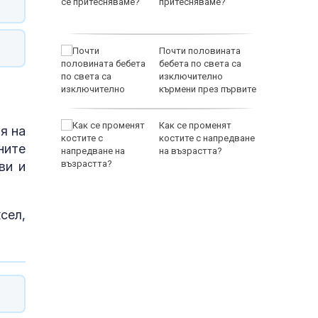
за 21
притесняваме?
ното
Почти половината
 на
бебета по света са
 и в
изключително
кърмени през първите
шест месеца
ъл: ФСБ
Как се променят
я на
съдбата
костите с напредване
ните
т
на възрастта?
ви и
сел,