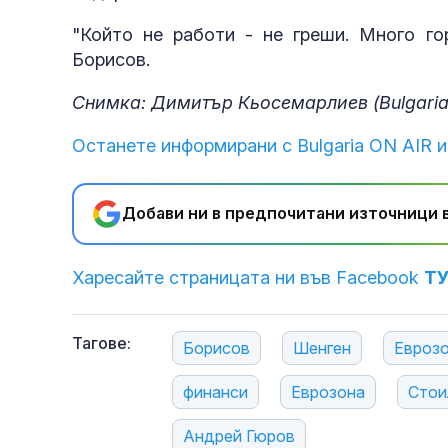
"Който не работи - не греши. Много г
Борисов.
Снимка: Димитър Кьосемарлиев (Bulgaria
Останете информирани с Bulgaria ON AIR и
Добави ни в предпочитани източници в
Харесайте страницата ни във Facebook
Т
Тагове:
Борисов
Шенген
Евроз
финанси
Еврозона
Стои
Андрей Гюров