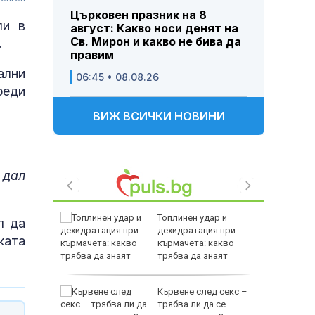
Църковен празник на 8
ли в
август: Какво носи денят на
Св. Мирон и какво не бива да
.
правим
ални
06:45 • 08.08.26
реди
ВИЖ ВСИЧКИ НОВИНИ
 дал
Топлинен удар и
л да
адържаха
дехидратация при
ката
кърмачета: какво
 000 евро
трябва да знаят
родителите
е
Кървене след секс –
явен е
трябва ли да се