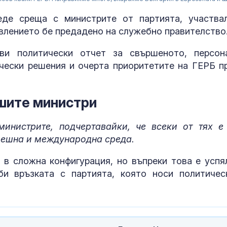
де среща с министрите от партията, участва
авлението бе предадено на служебно правителство
ви политически отчет за свършеното, персон
чески решения и очерта приоритетите на ГЕРБ п
шите министри
инистрите, подчертавайки, че всеки от тях е
решна и международна среда.
След гонка с
в сложна конфигурация, но въпреки това е успя
полицията: З
би връзката с партията, която носи политичес
мъж, у когото
намериха 460
Горещините н
отстъпват, об