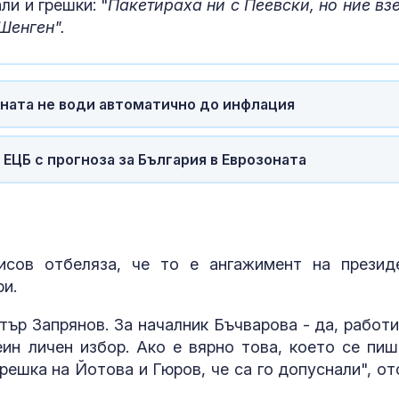
ли и грешки: "
Пакетираха ни с Пеевски, но ние вз
Шенген".
оната не води автоматично до инфлация
ЕЦБ с прогноза за България в Еврозоната
исов отбеляза, че то е ангажимент на презид
ри.
ър Запрянов. За началник Бъчварова - да, работи
еин личен избор. Ако е вярно това, което се пиш
решка на Йотова и Гюров, че са го допуснали", от