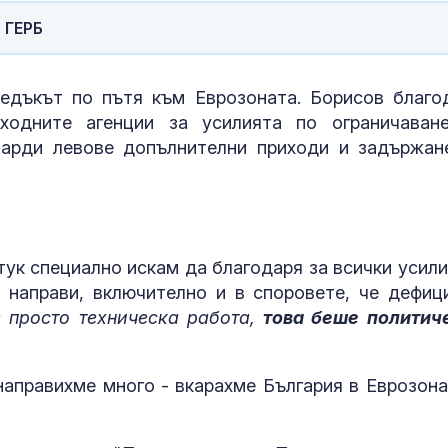
 ГЕРБ
едъкът по пътя към Еврозоната. Борисов благо
ходните агенции за усилията по ограничаван
иарди левове допълнителни приходи и задържан
тук специално искам да благодаря за всички усили
е направи, включително и в споровете, че дефиц
 просто техническа работа,
това беше политич
 направихме много - вкарахме България в Еврозона