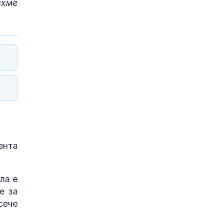
ехме
ента
ла е
е за
сече