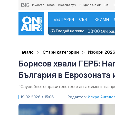
Investor
Dnes
Bloombergtv
Bulgaria On Air
Gol
T
БЪЛГАРИЯ
СВЯТ
КРИМИ
08:00
Гледай на живо
Операци
Начало
Стари категории
Избори 202
Борисов хвали ГЕРБ: На
България в Еврозоната 
"Служебното правителство е ангажимент на пре
19.02.2026 • 15:06
Редактор:
Искра Ангело