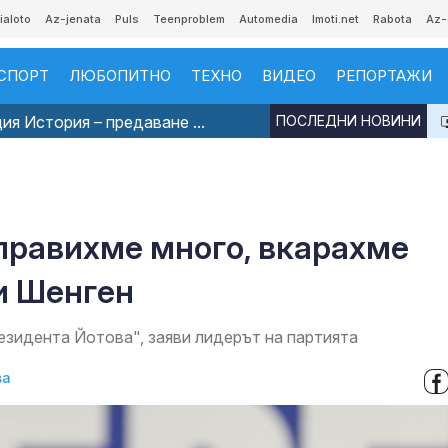
ialoto
Az-jenata
Puls
Teenproblem
Automedia
Imoti.net
Rabota
Az-
СПОРТ
ЛЮБОПИТНО
ТЕХНО
ВИДЕО
РЕПОРТАЖИ
я История – предаване ...
ПОСЛЕДНИ НОВИНИ
6
правихме много, вкарахме
и Шенген
зидента Йотова", заяви лидерът на партията
ва