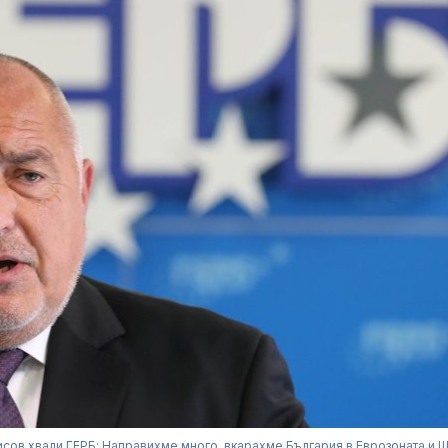
сов хвали ГЕРБ: Направихме много, вкарахме България в Еврозоната и 