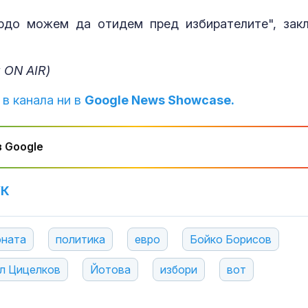
ордо можем да отидем пред избирателите", зак
 ON AIR)
 в канала ни в
Google News Showcase.
 Google
УК
оната
политика
евро
Бойко Борисов
л Цицелков
Йотова
избори
вот