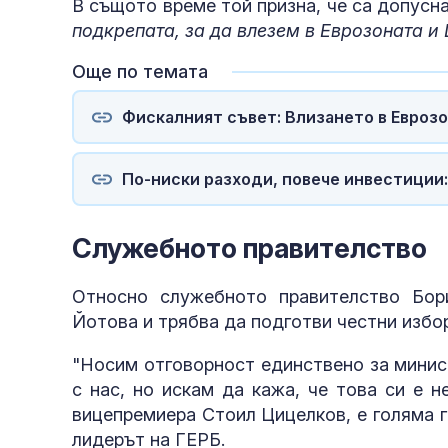
В същото време той призна, че са допусна
подкрепата, за да влезем в Еврозоната и 
Още по темата
Фискалният съвет: Влизането в Евроз
По-ниски разходи, повече инвестиции: 
Служебното правителство
Относно служебното правителство Бор
Йотова и трябва да подготви честни избо
"Носим отговорност единствено за минист
с нас, но искам да кажа, че това си е н
вицепремиера Стоил Цицелков, е голяма г
лидерът на ГЕРБ.