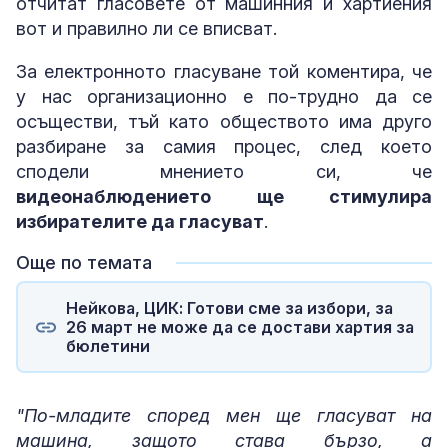
отчитат гласовете от машинния и хартиения
вот и правилно ли се вписват.
За електронното гласуване той коментира, че
у нас организационно е по-трудно да се
осъществи, тъй като обществото има друго
разбиране за самия процес, след което
сподели мнението си, че
видеонаблюдението ще стимулира
избирателите да гласуват
.
Още по темата
Нейкова, ЦИК: Готови сме за избори, за
26 март не може да се достави хартия за
бюлетини
"По-младите според мен ще гласуват на
машина, защото става бързо, а