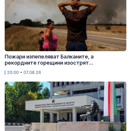
Пожари изпепеляват Балканите, а
рекордните горещини изострят...
20:00 • 07.08.26