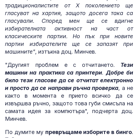
традиционалистите от Х поколението ще
гласуват на хартия, защото досега така са
гласували. Според мен ще се вдигне
избирателната активност на част от
класическите партии. Но пък при новите
партии избирателите ще се запазят при
машините"
, изтъкна доц. Минчев.
"Другият проблем е с отчитането.
Тези
машини на практика са принтери
.
Добре би
било тези гласове да се отчитат електронно
и просто да се направи ръчна проверка
, а не
както в момента е прието всичко да се
извършва ръчно, защото това губи смисъла на
самата идея за компютъра", подчерта доц.
Минчев.
По думите му
превръщаме изборите в бинго
.