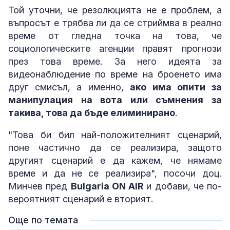
Той уточни, че резолюцията не е проблем, а
въпросът е трябва ли да се стриймва в реално
време от гледна точка на това, че
социологическите агенции правят прогнози
през това време. За него идеята за
видеонаблюдение по време на броенето има
друг смисъл, а именно,
ако има опити за
манипулация на вота или съмнения за
такива, това да бъде елиминирано
.
"Това би бил най-положителният сценарий,
поне частично да се реализира, защото
другият сценарий е да кажем, че нямаме
време и да не се реализира", посочи доц.
Минчев пред
Bulgaria ON AIR
и добави, че по-
вероятният сценарий е вторият.
Още по темата