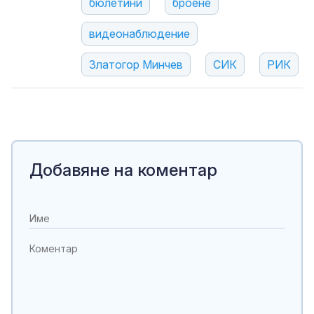
бюлетини
броене
видеонаблюдение
Златогор Минчев
СИК
РИК
Добавяне на коментар