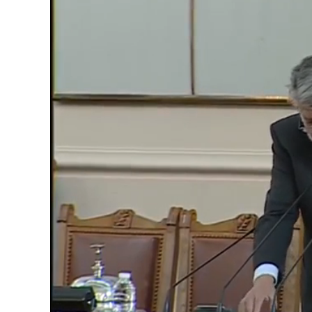
Loaded
:
Unmute