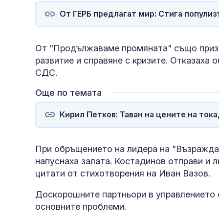
Украйна
От ГЕРБ предлагат мир: Стига популиз
От "Продължаваме промяната" също призо
развитие и справяне с кризите. Отказаха
СДС.
Още по темата
полети под р
Кирил Петков: Таван на цените на ток
При обръщението на лидера на "Възражда
напуснаха залата. Костадинов отправи и 
цитати от стихотворения на Иван Вазов.
Доскорошните партньори в управлението о
основните проблеми.