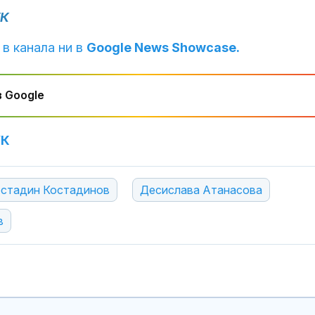
УК
 в канала ни в
Google News Showcase.
 Google
УК
стадин Костадинов
Десислава Атанасова
в