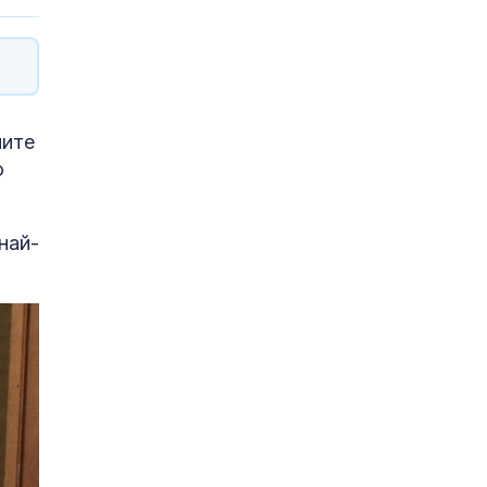
ните
о
най-