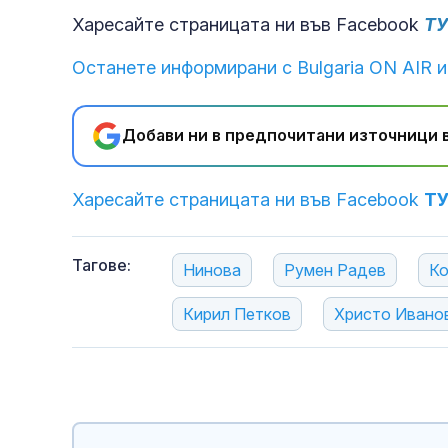
Харесайте страницата ни във Facebook
Т
Останете информирани с Bulgaria ON AIR и
Добави ни в предпочитани източници в
Харесайте страницата ни във Facebook
Т
Тагове:
Нинова
Румен Радев
Ко
Кирил Петков
Христо Ивано