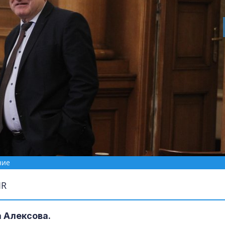
ние
IR
 Алексова.