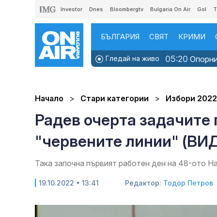
Investor
Dnes
Bloombergtv
Bulgaria On Air
Gol
T
БЪЛГАРИЯ
СВЯТ
КРИМИ
05:20
Гледай на живо
Опорни 
Начало
Стари категории
Избори 2022
Радев очерта задачите 
"червените линии" (В
Така започна първият работен ден на 48-ото Н
19.10.2022 • 13:41
Редактор:
Тодор Петров