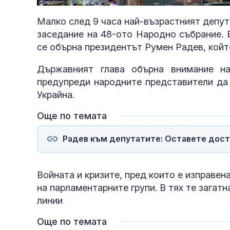
21.72%
Малко след 9 часа най-възрастният депут
заседание на 48-ото Народно събрание. 
се обърна президентът Румен Радев, койт
Държавният глава обърна внимание н
предупреди народните представители да 
Украйна.
Още по темата
Радев към депутатите: Оставете дост
Войната и кризите, пред които е изправен
на парламентарните групи. В тях те загат
линии
Още по темата