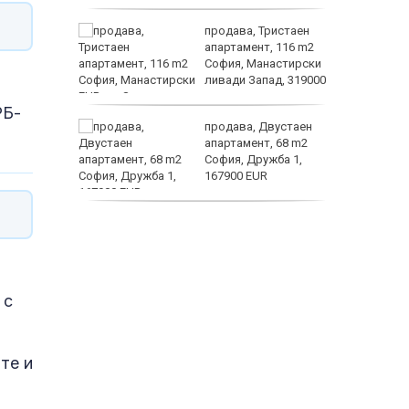
а
продава, Тристаен
жимът и
апартамент, 116 m2
София, Манастирски
т
ливади Запад, 319000
EUR
заболяв
РБ-
от
продава, Двустаен
султ се
апартамент, 68 m2
София, Дружба 1,
167900 EUR
пеперуд
дава под наем,
Двустаен апартамент,
70 m2 София,
Манастирски Ливади,
800 EUR
 с
те и