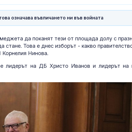
това означава въвличането ни във войната
екмеджета да поканят тези от площада долу с праз
да стане. Това е днес изборът - какво правителств
П Корнелия Нинова.
ще лидерът на ДБ Христо Иванов и лидерът на 