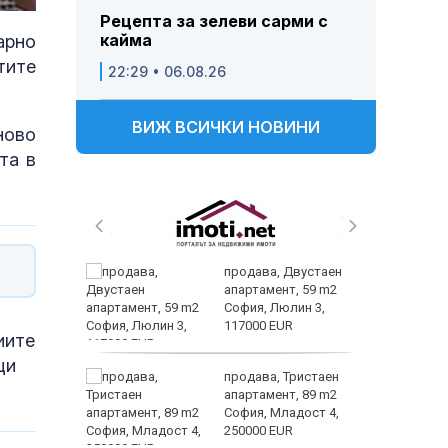
Рецепта за зелеви сарми с
кайма
арно
тите
22:29 • 06.08.26
ВИЖ ВСИЧКИ НОВИНИ
ново
та в
 живеем
продава, Двустаен
 а и
апартамент, 59 m2
София, Люлин 3,
117000 EUR
иите
щи
ем
продава, Тристаен
йк и за
апартамент, 89 m2
 да
София, Младост 4,
250000 EUR