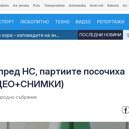
ialoto
Az-jenata
Puls
Teenproblem
Automedia
Imoti.net
Rabota
Az-
СПОРТ
ЛЮБОПИТНО
ТЕХНО
ВИДЕО
РЕПОРТАЖИ
хора – изповедите на зн...
ПОСЛЕДНИ НОВИНИ
пред НС, партиите посочиха
ИДЕО+СНИМКИ)
ародно събрание