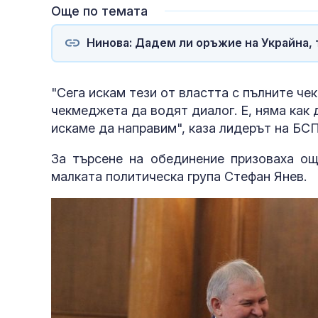
Още по темата
Нинова: Дадем ли оръжие на Украйна, 
"Сега искам тези от властта с пълните ч
чекмеджета да водят диалог. Е, няма как 
искаме да направим", каза лидерът на БС
За търсене на обединение призоваха о
малката политическа група Стефан Янев.