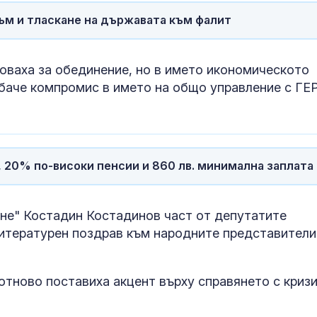
ъм и тласкане на държавата към фалит
За наказание: Пратиха
Психология з
в “месомелачката”
родители: Ре
руски войник облечен
чувството за
в рокля (ВИДЕО 16+)
предвидимос
ваха за обединение, но в името икономическото
 обаче компромис в името на общо управление с ГЕ
Китай тества Z-10 за
Защо рискът 
опасни мисии:
исхемичен ин
щурмовите
повишава в
хеликоптери тренират
горещините?
адара
а, 20% по-високи пенсии и 860 лв. минимална заплата
не" Костадин Костадинов част от депутатите
литературен поздрав към народните представители
тново поставиха акцент върху справянето с кризи