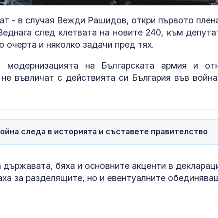
ат - в случая Вежди Рашидов, откри първото плен
Веднага след клетвата на новите 240, към депута
о очерта и няколко задачи пред тях.
а модернизацията на Българската армия и от
не въвличат с действията си България във война
ойна следа в историята и съставете правителство
Днес се прощаваме с
Можем ли да
журналиста и писател
до 146 години,
Димитър Шумналиев
повече?
а държавата, бяха и основните акценти в декларац
наха за разделящите, но и евентуалните обединява
Искандер и С-400
Как да избер
срещу изчерпваща се
протеинов ше
ПВО: Ново
какво трябва
предизвикателство за
внимаваме?