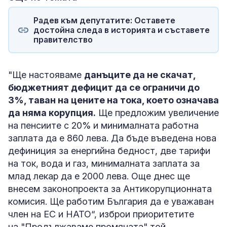
Радев към депутатите: Оставете
достойна следа в историята и съставете
правителство
"Ще настояваме
данъците да не скачат,
бюджетният дефицит да се ограничи до
3%, таван на цените на тока, което означава
да няма корупция.
Ще предложим увеличение
на пенсиите с 20% и минималната работна
заплата да е 860 лева. Да бъде въведена нова
дефиниция за енергийна бедност, две тарифи
на ток, вода и газ, минималната заплата за
млад лекар да е 2000 лева. Още днес ще
внесем законопроекта за Антикорупционната
комисия. Ще работим България да е уважаван
член на ЕС и НАТО“, изброи приоритетите
на "Продължаваме промяната" той.