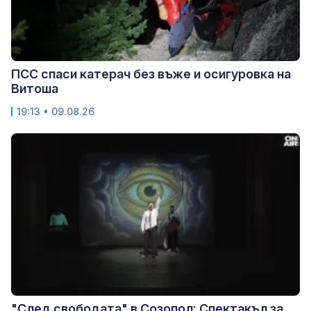
ПСС спаси катерач без въже и осигуровка на
Витоша
19:13 • 09.08.26
"След свободата" в Созопол: Спектакъл за