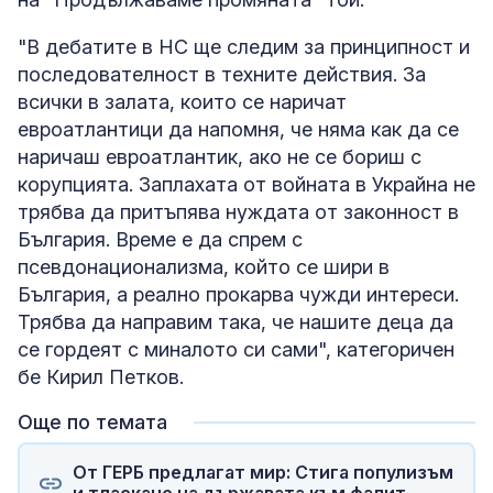
"В дебатите в НС ще следим за принципност и
последователност в техните действия. За
всички в залата, които се наричат
евроатлантици да напомня, че няма как да се
наричаш евроатлантик, ако не се бориш с
корупцията. Заплахата от войната в Украйна не
трябва да притъпява нуждата от законност в
България. Време е да спрем с
псевдонационализма, който се шири в
България, а реално прокарва чужди интереси.
Трябва да направим така, че нашите деца да
се гордеят с миналото си сами", категоричен
бе Кирил Петков.
Още по темата
От ГЕРБ предлагат мир: Стига популизъм
и тласкане на държавата към фалит