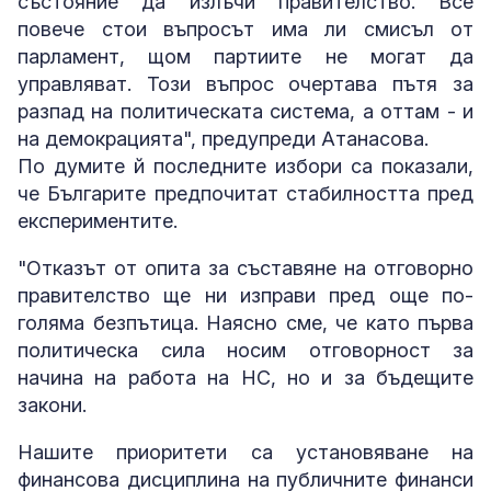
състояние да излъчи правителство. Все
повече стои въпросът има ли смисъл от
парламент, щом партиите не могат да
управляват. Този въпрос очертава пътя за
разпад на политическата система, а оттам - и
на демокрацията", предупреди Атанасова.
По думите й последните избори са показали,
че Българите предпочитат стабилността пред
експериментите.
"Отказът от опита за съставяне на отговорно
правителство ще ни изправи пред още по-
голяма безпътица. Наясно сме, че като първа
политическа сила носим отговорност за
начина на работа на НС, но и за бъдещите
закони.
Нашите приоритети са установяване на
финансова дисциплина на публичните финанси