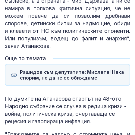
съгласие, а в страната - мир. Държавата ни се
намира в толкова критична ситуация, че не
можем повече да си позволим дребнави
спорове, детински битки за надмощие, обиди
и клевети от НС към политическите опоненти.
Или популизъм, водещ до фалит и анархия“,
заяви Атанасова.
Още по темата
Рашидов към депутатите: Мислете! Нека
спорим, но да не се обиждаме
По думите на Атанасова стартът на 48-ото
Народно събрание се случва в редица кризи -
война, политическа криза, очертаваща се
рецесия и галопираща инфлация.
"Гражданите са наясно с огромната цена, и