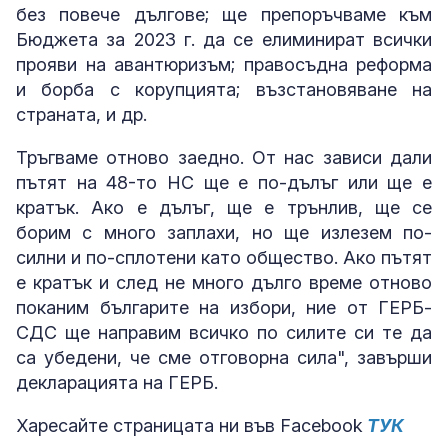
без повече дългове; ще препоръчваме към
Бюджета за 2023 г. да се елиминират всички
прояви на авантюризъм; правосъдна реформа
и борба с корупцията; възстановяване на
страната, и др.
Тръгваме отново заедно. От нас зависи дали
пътят на 48-то НС ще е по-дълъг или ще е
кратък. Ако е дълъг, ще е трънлив, ще се
борим с много заплахи, но ще излезем по-
силни и по-сплотени като общество. Ако пътят
е кратък и след не много дълго време отново
поканим българите на избори, ние от ГЕРБ-
СДС ще направим всичко по силите си те да
са убедени, че сме отговорна сила", завърши
декларацията на ГЕРБ.
Харесайте страницата ни във Facebook
ТУК