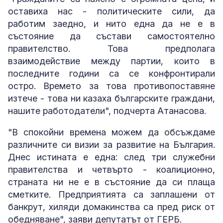
оставиха нас - политическите сили, да
работим заедно, и нито една да не е в
състояние да състави самостоятелно
правителство. Това предполага
взаимодействие между партии, които в
последните години са се конфронтирали
остро. Времето за това противопоставяне
изтече - това ни казаха българските граждани,
нашите работодатели", подчерта Атанасова.
"В спокойни времена можем да обсъждаме
различните си визии за развитие на България.
Днес истината е една: след три служебни
правителства и четвърто - коалиционно,
страната ни не е в състояние да си плаща
сметките. Предприятията са заплашени от
банкрут, хиляди домакинства са пред риск от
обедняване", заяви депутатът от ГЕРБ.