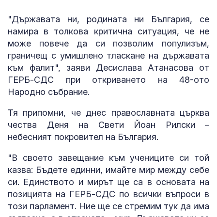
"Държавата ни, родината ни България, се
намира в толкова критична ситуация, че не
може повече да си позволим популизъм,
граничещ с умишлено тласкане на държавата
към фалит", заяви Десислава Атанасова от
ГЕРБ-СДС при откриването на 48-ото
Народно събрание.
Тя припомни, че днес православната църква
чества Деня на Свети Йоан Рилски –
небесният покровител на България.
"В своето завещание към учениците си той
казва: Бъдете единни, имайте мир между себе
си. Единството и мирът ще са в основата на
позицията на ГЕРБ-СДС по всички въпроси в
този парламент. Ние ще се стремим тук да има