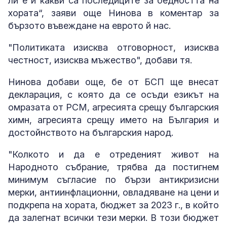
ли е и какви са последиците за бедността на
хората“, заяви още Нинова в коментар за
бързото въвеждане на еврото й нас.
"Политиката изисква отговорност, изисква
честност, изисква мъжество", добави тя.
Нинова добави още, бе от БСП ще внесат
декларация, с която да се осъди езикът на
омразата от РСМ, агресията срещу българския
химн, агресията срещу името на България и
достойнството на българския народ.
"Колкото и да е отреденият живот на
Народното събрание, трябва да постигнем
минимум съгласие по бързи антикризисни
мерки, антиинфлационни, овладяване на цени и
подкрепа на хората, бюджет за 2023 г., в който
да залегнат всички тези мерки. В този бюджет