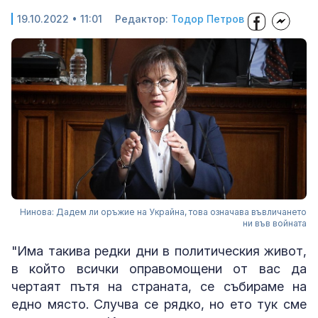
19.10.2022 • 11:01
Редактор:
Тодор Петров
Нинова: Дадем ли оръжие на Украйна, това означава въвличането
ни във войната
"Има такива редки дни в политическия живот,
в който всички оправомощени от вас да
чертаят пътя на страната, се събираме на
едно място. Случва се рядко, но ето тук сме