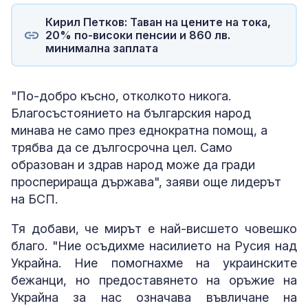
Кирил Петков: Таван на цените на тока,
20% по-високи пенсии и 860 лв.
минимална заплата
"По-добро късно, отколкото никога.
Благосъстоянието на българския народ
минава не само през еднократна помощ, а
трябва да се дългосрочна цел. Само
образован и здрав народ може да гради
просперираща държава", заяви още лидерът
на БСП.
Тя добави, че мирът е най-висшето човешко
благо. "Ние осъдихме насилието на Русия над
Украйна. Ние помогнахме на украинските
бежанци, но предоставянето на оръжие на
Украйна за нас означава въвличане на