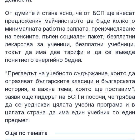
От думите ѝ стана ясно, че от БСП ще внесат
предложения майчинството да бъде колкото
минималната работна заплата, преизчисляване
на пенсиите, пълен социален пакет, безплатни
лекарства за ученици, безплатни учебници,
токът да има две тарифи и да се въведе
понятието енергийно бедни.
"Прегледът на учебното съдържание, които да
отразяват българските класици и българската
история, е важна тема, която ще поставим“,
заяви още лидерът на БСП и посочи, че трябва
да се уеднакви цялата учебна програма и в
цялата страна да има един учебник по един
предмет.
Още по темата