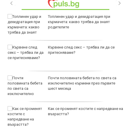
Топлинен удар и дехидратация при
кърмачета: какво трябва да знаят
родителите
Кървене след секс – трябва ли да се
притесняваме?
Почти половината бебета по света са
изключително кърмени през първите
шест месеца
Как се променят костите с напредване на
възрастта?