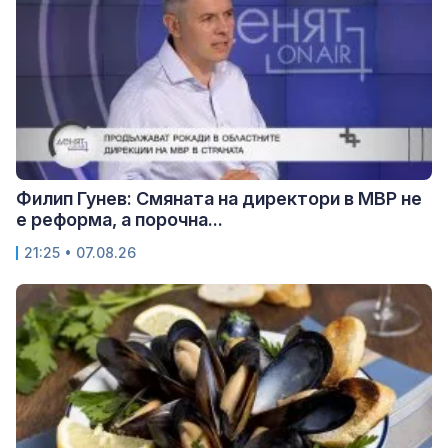
Филип Гунев: Смяната на директори в МВР не
е реформа, а порочна...
21:25 • 07.08.26