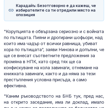
Карадайъ: Безотговорно е да кажеш, че
избирателите са ти отредили място на
опозиция
"Корупцията е обвързана сериозно и с войната
по пътищата. Пияни и дрогирани шофьори, над
които има чадър от всички равнища, убиват
хора по пътищата“, заяви Нинова и допълни, че
ще се внесат съответните предложения за
промяна в НПК, като сред тях ще са
конфискуване на кола завинаги, отнемане на
книжката завинаги, както и да няма за тези
престъпления условна присъда, а само
ефективна.
"Каним ръководството на БНБ тук, пред нас,
на открито заседание, има ли доклад, имало