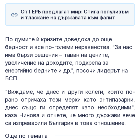
От ГЕРБ предлагат мир: Стига популизъм
и тласкане на държавата към фалит
По думите ѝ кризите доведоха до още
бедност и все по-големи неравенства. "За нас
има бързи решения – таван на цените,
увеличение на доходите, подкрепа за
енергийно бедните и др.", посочи лидерът на
БСП.
"Виждаме, че днес и други колеги, които по-
рано отричаха тези мерки като антипазарни,
днес също ги определят като необходими",
каза Нинова и отчете, че много държави вече
са изпреварили България в това отношение.
Още по темата