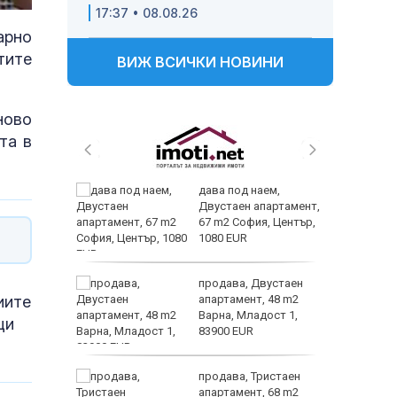
17:37 • 08.08.26
арно
тите
ВИЖ ВСИЧКИ НОВИНИ
ново
та в
 и
дава под наем,
 при
Двустаен апартамент,
акво
67 m2 София, Център,
аят
1080 EUR
 секс –
продава, Двустаен
иите
се
апартамент, 48 m2
е?
Варна, Младост 1,
щи
83900 EUR
ината
продава, Тристаен
та са
апартамент, 68 m2