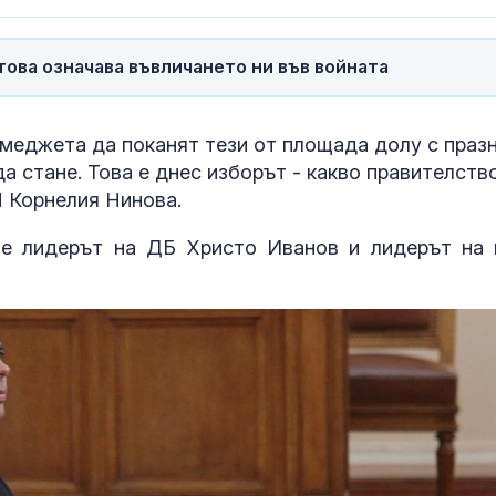
това означава въвличането ни във войната
екмеджета да поканят тези от площада долу с праз
да стане. Това е днес изборът - какво правителств
П Корнелия Нинова.
ще лидерът на ДБ Христо Иванов и лидерът на 