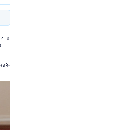
ните
о
най-