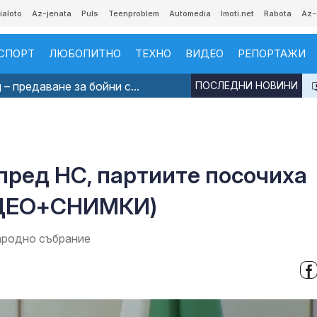
ialoto
Az-jenata
Puls
Teenproblem
Automedia
Imoti.net
Rabota
Az-
СПОРТ
ЛЮБОПИТНО
ТЕХНО
ВИДЕО
РЕПОРТАЖИ
 – предаване за бойни с...
ПОСЛЕДНИ НОВИНИ
пред НС, партиите посочиха
ИДЕО+СНИМКИ)
ародно събрание