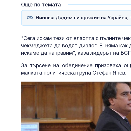
Още по темата
Нинова: Дадем ли оръжие на Украйна, 
"Сега искам тези от властта с пълните ч
чекмеджета да водят диалог. Е, няма как 
искаме да направим", каза лидерът на БС
За търсене на обединение призоваха о
малката политическа група Стефан Янев.