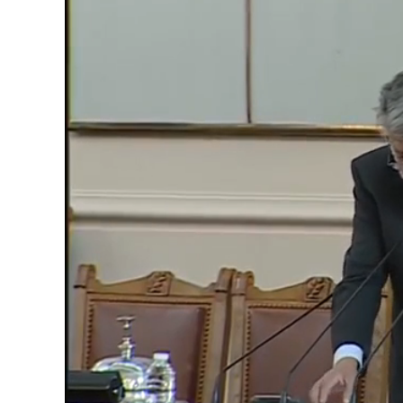
Loaded
:
Unmute