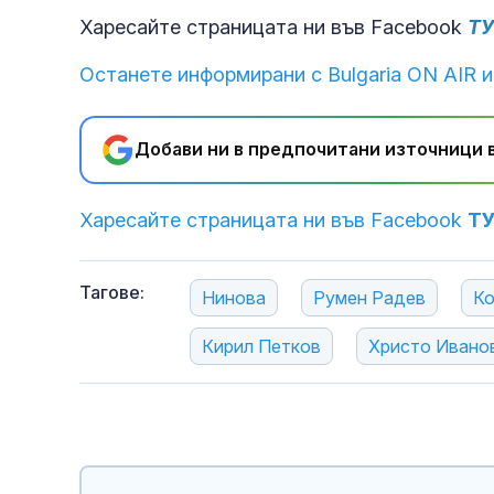
Харесайте страницата ни във Facebook
Т
Останете информирани с Bulgaria ON AIR и
Добави ни в предпочитани източници в
Харесайте страницата ни във Facebook
Т
Тагове:
Нинова
Румен Радев
Ко
Кирил Петков
Христо Ивано