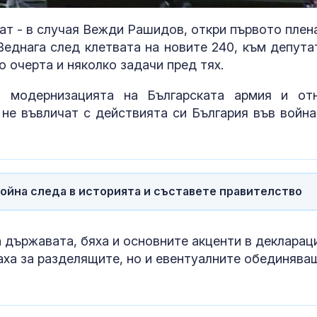
ат - в случая Вежди Рашидов, откри първото плен
Веднага след клетвата на новите 240, към депута
о очерта и няколко задачи пред тях.
а модернизацията на Българската армия и от
не въвличат с действията си България във война
Пожарът край
Топлинен удар
Асеновград обхвана
дехидратация
над 6000 декара, вече
кърмачета: к
ойна следа в историята и съставете правителство
е овладян
трябва да зн
родителите
Интер надви Ювентус
Кървене след
а държавата, бяха и основните акценти в декларац
в дербито, Диуф се
трябва ли да 
превърна в герой
притеснявам
наха за разделящите, но и евентуалните обединява
Шофьор на автобус с
Почти полов
телефон в ръка зад
бебета по све