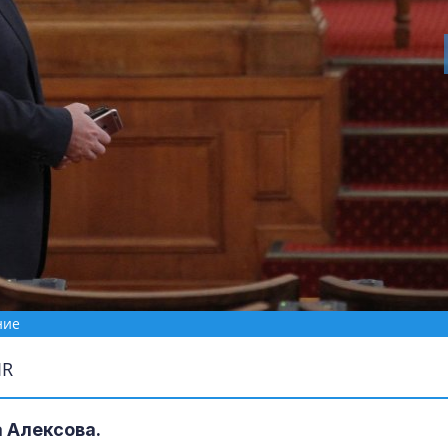
ние
IR
 Алексова.