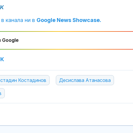
УК
 в канала ни в
Google News Showcase.
 Google
УК
стадин Костадинов
Десислава Атанасова
в