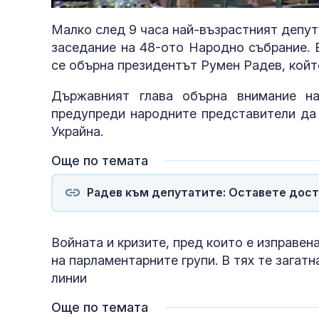
21.72%
Малко след 9 часа най-възрастният депут
заседание на 48-ото Народно събрание. 
се обърна президентът Румен Радев, койт
Държавният глава обърна внимание н
предупреди народните представители да 
Украйна.
Още по темата
Радев към депутатите: Оставете дост
Войната и кризите, пред които е изправен
на парламентарните групи. В тях те загат
линии
Още по темата