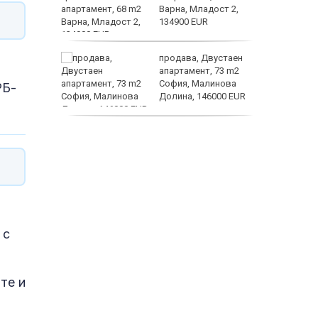
о
Варна, Младост 2,
 първите
134900 EUR
астерои
нят
продава, Двустаен
предване
апартамент, 73 m2
?
София, Малинова
РБ-
Долина, 146000 EUR
дава под наем, Офис,
100 m2 София, Център,
800 EUR
 с
те и