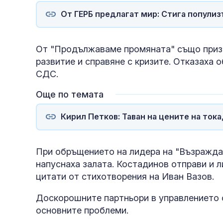
От ГЕРБ предлагат мир: Стига популиз
От "Продължаваме промяната" също призо
развитие и справяне с кризите. Отказаха
СДС.
Още по темата
Кирил Петков: Таван на цените на ток
При обръщението на лидера на "Възражда
напуснаха залата. Костадинов отправи и 
цитати от стихотворения на Иван Вазов.
Доскорошните партньори в управлението о
основните проблеми.