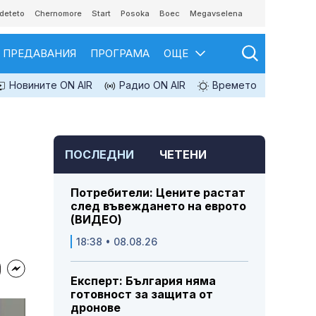
deteto
Chernomore
Start
Posoka
Boec
Megavselena
ПРЕДАВАНИЯ
ПРОГРАМА
ОЩЕ
Новините ON AIR
Радио ON AIR
Времето
ПОСЛЕДНИ
ЧЕТЕНИ
Потребители: Цените растат
след въвеждането на еврото
(ВИДЕО)
18:38 • 08.08.26
Експерт: България няма
готовност за защита от
дронове