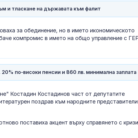
волана: Гледа TikTok и
изключителн
ъм и тласкане на държавата към фалит
кара с лакти (ВИДЕО)
кърмени през
шест месеца
Медведев: Западът
Как се проме
ваха за обединение, но в името икономическото
използва Грузия като
костите с на
инструмент срещу
на възрастта
 обаче компромис в името на общо управление с ГЕ
Русия
а, 20% по-високи пенсии и 860 лв. минимална заплата
не" Костадин Костадинов част от депутатите
литературен поздрав към народните представители
тново поставиха акцент върху справянето с кризи