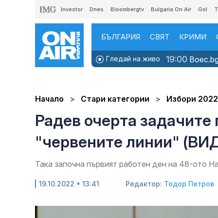
Investor
Dnes
Bloombergtv
Bulgaria On Air
Gol
T
БЪЛГАРИЯ
СВЯТ
КРИМИ
19:00
Гледай на живо
Boec.bg
Начало
Стари категории
Избори 2022
Радев очерта задачите 
"червените линии" (В
Така започна първият работен ден на 48-ото Н
19.10.2022 • 13:41
Редактор:
Тодор Петров