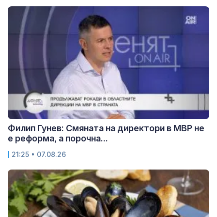
Филип Гунев: Смяната на директори в МВР не
е реформа, а порочна...
21:25 • 07.08.26