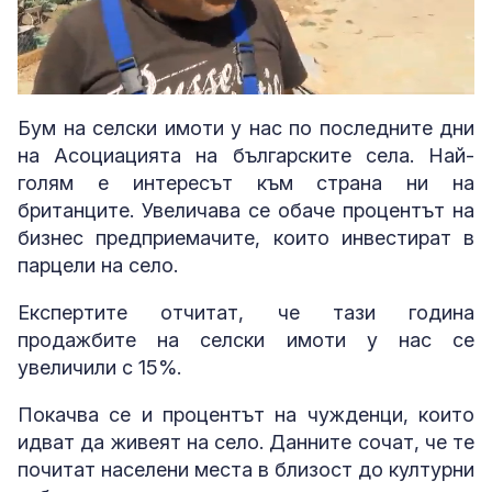
Loaded
:
Unmute
54.73%
Бум на селски имоти у нас по последните дни
на Асоциацията на българските села. Най-
голям е интересът към страна ни на
британците. Увеличава се обаче процентът на
бизнес предприемачите, които инвестират в
парцели на село.
Експертите отчитат, че тази година
продажбите на селски имоти у нас се
увеличили с 15%.
Покачва се и процентът на чужденци, които
идват да живеят на село. Данните сочат, че те
почитат населени места в близост до културни