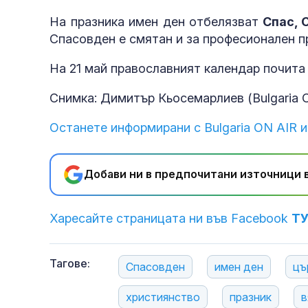
На празника имен ден отбелязват
Спас, 
Спасовден е смятан и за професионален пр
На 21 май православният календар почита
Снимка: Димитър Кьосемарлиев (Bulgaria 
Останете информирани с Bulgaria ON AIR и
Добави ни в предпочитани източници в
Харесайте страницата ни във Facebook
Т
Тагове:
Спасовден
имен ден
цъ
християнство
празник
в