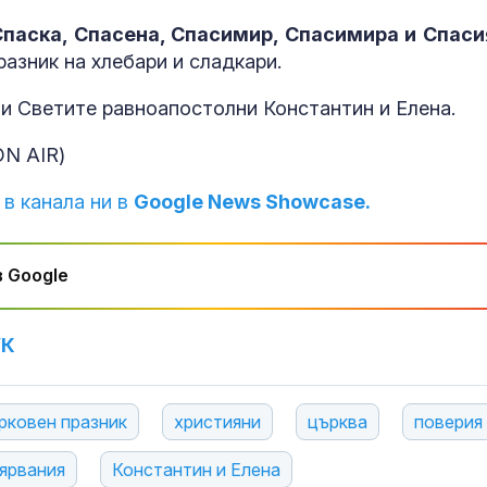
Няма опаснос
населените м
Спаска, Спасена, Спасимир, Спасимира и Спаси
периметъра н
азник на хлебари и сладкари.
на АМ "Тракия
 и Светите равноапостолни Константин и Елена.
Скалният сар
Перперикон е
ON AIR)
късноримскат
през IV-V в.
 в канала ни в
Google News Showcase.
Оранжев код 
8 области утр
 Google
УК
рковен празник
християни
църква
поверия
ярвания
Константин и Елена