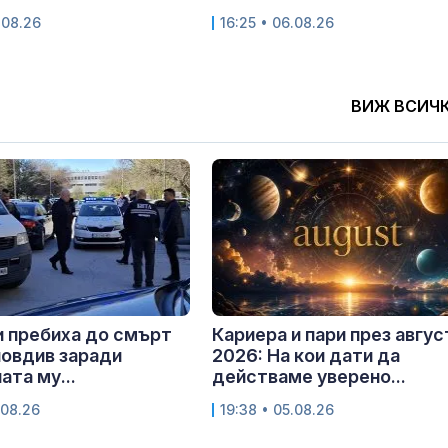
.08.26
16:25 • 06.08.26
ВИЖ ВСИЧ
 пребиха до смърт
Кариера и пари през авгус
овдив заради
2026: На кои дати да
ата му...
действаме уверено...
.08.26
19:38 • 05.08.26