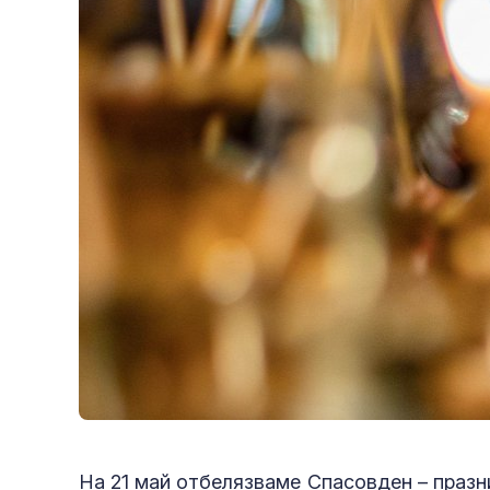
На 21 май отбелязваме Спасовден – празн