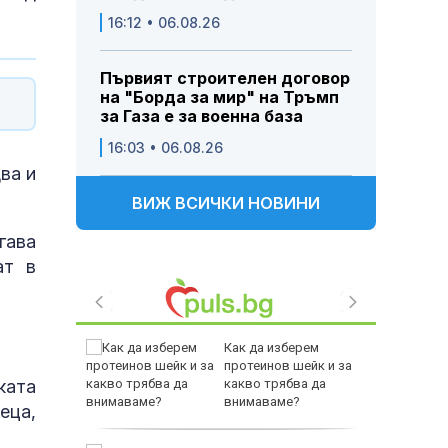
16:12 • 06.08.26
Първият строителен договор
на "Борда за мир" на Тръмп
за Газа е за военна база
16:03 • 06.08.26
ва и
ВИЖ ВСИЧКИ НОВИНИ
гава
ат в
лучиха
Как да изберем
те
протеинов шейк и за
ката
ажения
какво трябва да
тта на
внимаваме?
еца,