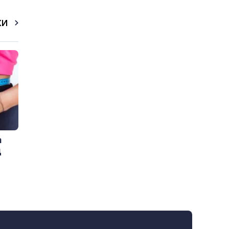
КИ
а
д