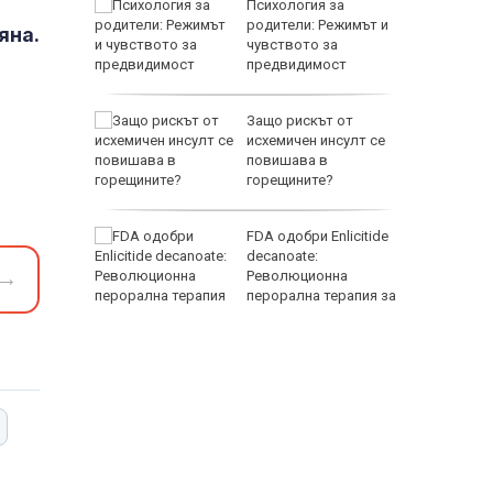
т за
Психология за
еста в
родители: Режимът и
яна.
а пожара
чувството за
"
предвидимост
кофаг от
Защо рискът от
 от
исхемичен инсулт се
а епоха
повишава в
горещините?
за жеги в
FDA одобри Еnlicitide
е
decanoate:
→
Революционна
перорална терапия за
висок холестерол