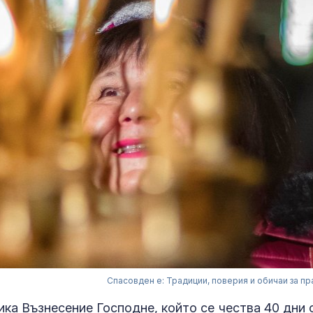
Спасовден е: Традиции, поверия и обичаи за пр
ика Възнесение Господне, който се чества 40 дни 