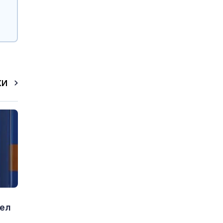
КИ
аел