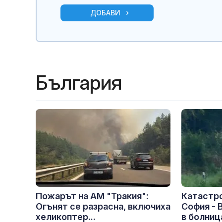
ДОБАВИ
България
Пожарът на АМ "Тракия":
Катастро
Огънят се разрасна, включиха
София - 
хеликоптер...
в болница