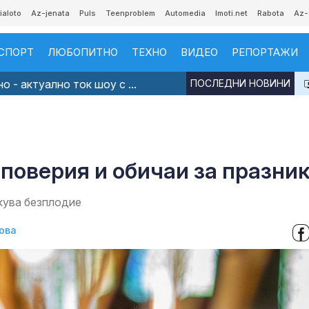
ialoto
Az-jenata
Puls
Teenproblem
Automedia
Imoti.net
Rabota
Az-
СПОРТ
ЛЮБОПИТНО
ТЕХНО
ВИДЕО
РЕПОРТАЖИ
 - актуално ток шоу с ...
ПОСЛЕДНИ НОВИНИ
 поверия и обичаи за празни
екува безплодие
ова