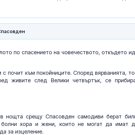
Спасовден
лото по спасението на човечеството, откъдето ид
и с почит към покойниците. Според вярванията, то
ред живите след Велики четвъртък, се прибир
Астрономи по
най-подробни
 в нощта срещу Спасовден самодиви берат бил
досега изобр
на повърхнос
 болни хора и жени, които не могат да имат д
Слънцето
да за изцеление.