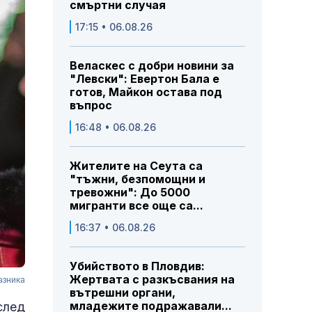
смъртни случая
17:15 • 06.08.26
Веласкес с добри новини за
"Левски": Евертон Бала е
готов, Майкон остава под
въпрос
16:48 • 06.08.26
Жителите на Сеута са
"тъжни, безпомощни и
тревожни": До 5000
мигранти все още са...
16:37 • 06.08.26
Убийството в Пловдив:
Жертвата с разкъсвания на
азника
вътрешни органи,
младежите подражавали...
след