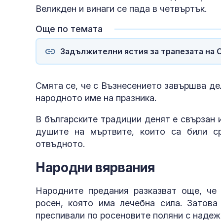
Великден и винаги се пада в четвъртък.
Още по темата
Задължителни ястия за трапезата на 
Смята се, че с Възнесението завършва де
народното име на празника.
В българските традиции денят е свързан 
душите на мъртвите, които са били с
отвъдното.
Народни вярвания
Народните предания разказват още, че
росен, която има лечебна сила. Затова
преспивали по росеновите поляни с надеж