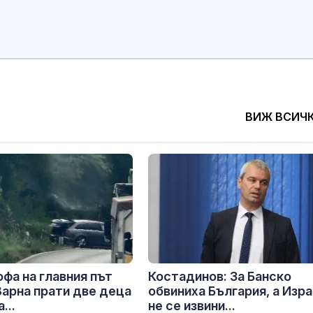
ВИЖ ВСИЧ
фа на главния път
Костадинов: За Банско
Варна прати две деца
обвиниха България, а Изр
...
не се извини...