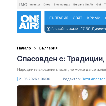
Investor
Dnes
Bloombergtv
Bulgaria On Air
Gol
T
БЪЛГАРИЯ
СВЯТ
КРИМИ
17:50
Гледай на живо
Директно
Начало
България
Спасовден е: Традиции,
Народните вярвания гласят, че може да се изл
21.05.2026 • 06:30
Редактор:
Петя Апостол