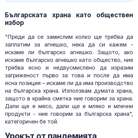
Българската храна като обществен
избор
"Преди да се замислим колко ще трябва да
заплатим за агнешко, нека да си кажем -
искаме ли българско агнешко. Защото, ако
искаме българско агнешко като общество, ние
трябва ясно и недвусмислено да изразим
загриженост първо за това и после да има
ясна позиция – искаме ли да има производство
на българска храна. Използвам думата храна,
защото в крайна сметка ние говорим за храна.
Дали ще е месо, дали ще е мляко и млечни
продукти - ние говорим за българска храна",
категоричен бе той.
Урокът от пандемията