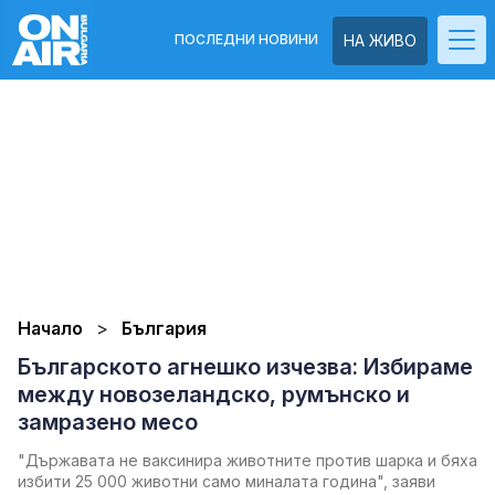
ПОСЛЕДНИ НОВИНИ
НА ЖИВО
Начало
България
Българското агнешко изчезва: Избираме
между новозеландско, румънско и
замразено месо
"Държавата не ваксинира животните против шарка и бяха
избити 25 000 животни само миналата година", заяви