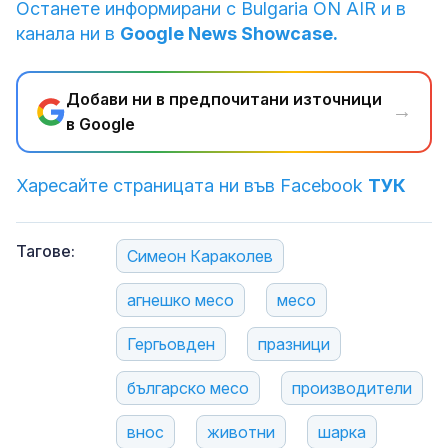
Останете информирани с Bulgaria ON AIR и в
канала ни в
Google News Showcase.
Добави ни в предпочитани източници
→
в Google
Харесайте страницата ни във Facebook
ТУК
Тагове:
Симеон Караколев
агнешко месо
месо
Гергьовден
празници
българско месо
производители
внос
животни
шарка