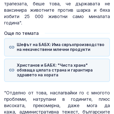
трапезата, беше това, че държавата не
ваксинира животните против шарка и бяха
избити 25 000 животни само миналата
година".
Още по темата
Шефът на БАБХ: Има свръхпроизводство
на некачествени млечни продукти
Христанов и БАБХ: "Чиста храна"
обхваща цялата страна и гарантира
здравето на хората
"Отделно от това, наслагвайки го с многото
проблеми, натрупани в годините, плюс
високата, прекомерна, даже мога да
кажа, административна тежест, българските