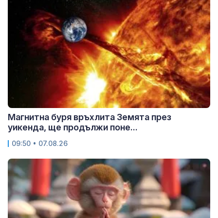
Магнитна буря връхлита Земята през
уикенда, ще продължи поне...
09:50 • 07.08.26