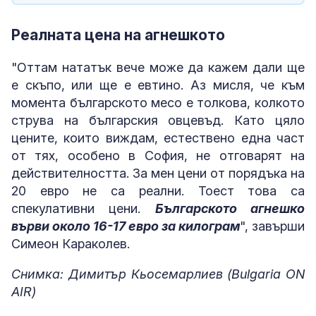
Реалната цена на агнешкото
"Оттам нататък вече може да кажем дали ще
е скъпо, или ще е евтино. Аз мисля, че към
момента българското месо е толкова, колкото
струва на българския овцевъд. Като цяло
цените, които виждам, естествено една част
от тях, особено в София, не отговарят на
действителността. За мен цени от порядъка на
20 евро не са реални. Тоест това са
спекулативни цени.
Българското агнешко
върви около 16-17 евро за килограм
", завърши
Симеон Караколев.
Снимка: Димитър Кьосемарлиев (Bulgaria ON
AIR)