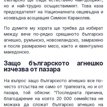
но и най-трудно осъществимият. Това каза
председателят на Националната овцевъдна и
козевъдна асоциация Симеон Караколев.
По думите му хората ще трябва да избират
между вече по-рядко срещаното българско
агнешко, румънско, новозеландско, замразено
и после размразено месо, както и евентуално
македонско.
Защо българското агнешко
изчезва от пазара
На въпрос защо българското агнешко все по-
често отсъства не само от трапезата, но и от
пазара, той обясни: "Последната причина,
благодарение на която 20 000 семейства не
можаха да сложат българско агнешко на