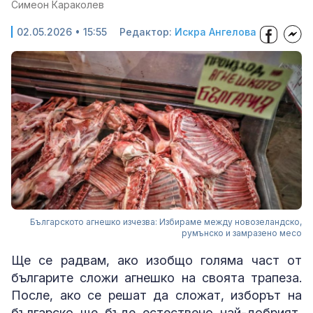
Симеон Караколев
02.05.2026 • 15:55
Редактор:
Искра Ангелова
Българското агнешко изчезва: Избираме между новозеландско,
румънско и замразено месо
Ще се радвам, ако изобщо голяма част от
българите сложи агнешко на своята трапеза.
После, ако се решат да сложат, изборът на
българско ще бъде естествено най-добрият,