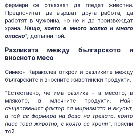
фермери се отказват да гледат животни.
Предпочитат да вършат друга работа, да
работят в чужбина, но не и да произвеждат
храна.
Нещо, което е много жалко и много
опасно
", допълни той.
Разликата между българското и
вносното месо
Симеон Караколев открои и разликите между
българските и вносните животински продукти.
"Естествено, че има разлика - в месото, в
млякото, в млечните продукти.
Най-
същественият фактор са миризмата и вкусът,
а той се формира на база на тревата, която
пасе това животно, с която се храни"
, поясни
той.