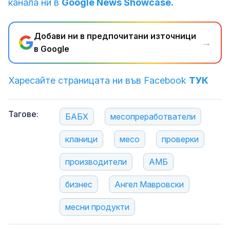
канала ни в
Google News Showcase.
Добави ни в предпочитани източници
→
в Google
Харесайте страницата ни във Facebook
ТУК
Тагове:
БАБХ
месопреработватели
кланици
месо
проверки
производители
АМБ
бизнес
Ангел Мавровски
месни продукти