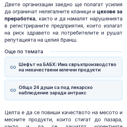
Двете организации заедно ще полагат усилия
да ограничат нелегалните кланици и
цехове за
преработка
, както и да намалят нарушенията
в регистрираните предприятия, които излагат
на риск здравето на потребителите и рушат
репутацията на целия бранш.
Още по темата
Шефът на БАБХ: Има свръхпроизводство
на некачествени млечни продукти
Общо 24 души са под лекарско
наблюдение заради антракс
Целта е да се повиши качеството на месото и
месните продукти, които стигат до пазара,
както и да се защитят коректните