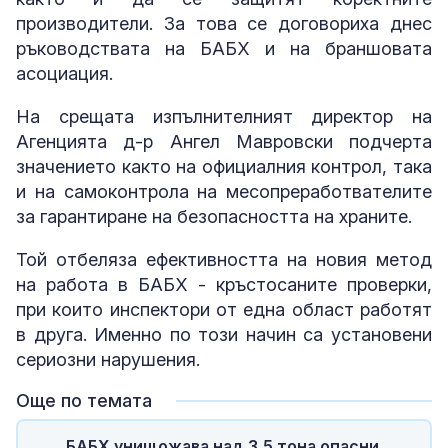
производители. За това се договориха днес
ръководствата на БАБХ и на браншовата
асоциация.
На срещата изпълнителният директор на
Агенцията д-р Ангел Мавровски подчерта
значението както на официалния контрол, така
и на самоконтрола на месопреработвателите
за гарантиране на безопасността на храните.
Той отбеляза ефективността на новия метод
на работа в БАБХ - кръстосаните проверки,
при които инспектори от една област работят
в друга. Именно по този начин са установени
сериозни нарушения.
Още по темата
БАБХ унищожава над 3,5 тона опасни