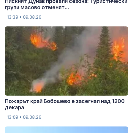
Ниският Дунав провали сезона: Туристически
групи масово отменят...
13:39 • 09.08.26
Пожарът край Бобошево е засегнал над 1200
декара
13:09 • 09.08.26