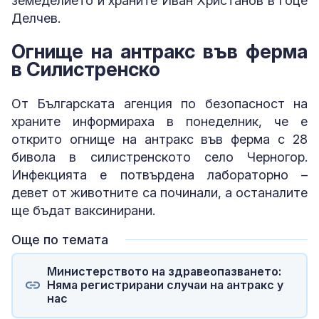
земеделието и храните Иван Христанов в Гоце
Делчев.
Огнище на антракс във ферма
в Силистренско
От Българската агенция по безопасност на
храните информираха в понеделник, че е
открито огнище на антракс във ферма с 28
бивола в силистренското село Черногор.
Инфекцията е потвърдена лабораторно –
девет от животните са починали, а останалите
ще бъдат ваксинирани.
Още по темата
Министерството на здравеопазването:
Няма регистрирани случаи на антракс у
нас