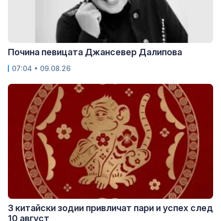
Почина певицата Джансевер Далипова
07:04 • 09.08.26
3 китайски зодии привличат пари и успех след
10 август