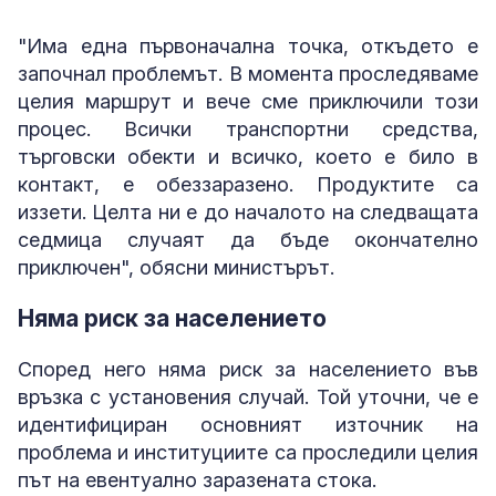
"Има една първоначална точка, откъдето е
започнал проблемът. В момента проследяваме
целия маршрут и вече сме приключили този
процес. Всички транспортни средства,
търговски обекти и всичко, което е било в
контакт, е обеззаразено. Продуктите са
иззети. Целта ни е до началото на следващата
седмица случаят да бъде окончателно
приключен", обясни министърът.
Няма риск за населението
Според него няма риск за населението във
връзка с установения случай. Той уточни, че е
идентифициран основният източник на
проблема и институциите са проследили целия
път на евентуално заразената стока.