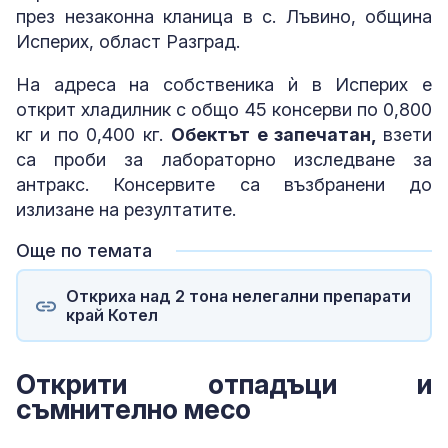
през незаконна кланица в с. Лъвино, община
Исперих, област Разград.
На адреса на собственика ѝ в Исперих е
открит хладилник с общо 45 консерви по 0,800
кг и по 0,400 кг.
Обектът е запечатан,
взети
са проби за лабораторно изследване за
антракс. Консервите са възбранени до
излизане на резултатите.
Още по темата
Откриха над 2 тона нелегални препарати
край Котел
Открити отпадъци и
съмнително месо