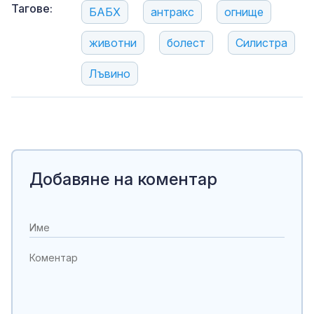
Тагове:
БАБХ
антракс
огнище
животни
болест
Силистра
Лъвино
Добавяне на коментар