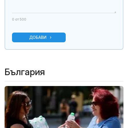
0
от 500
ДОБАВИ
България