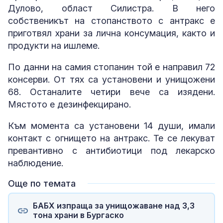
Дулово, област Силистра. В него
собственикът на стопанството с антракс е
приготвял храни за лична консумация, както и
продукти на ишлеме.
По данни на самия стопанин той е направил 72
консерви. От тях са установени и унищожени
68. Останалите четири вече са изядени.
Мястото е дезинфекцирано.
Към момента са установени 14 души, имали
контакт с огнището на антракс. Те се лекуват
превантивно с антибиотици под лекарско
наблюдение.
Още по темата
БАБХ изпраща за унищожаване над 3,3
тона храни в Бургаско