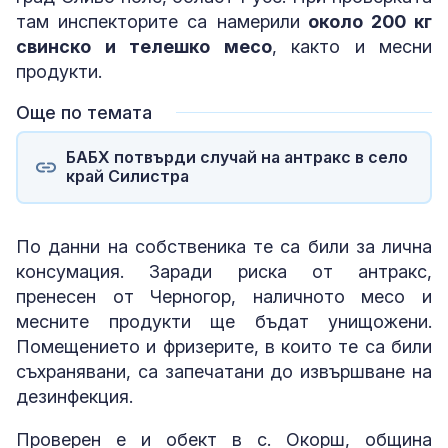
там инспекторите са намерили
около 200 кг
свинско и телешко месо
, както и месни
продукти.
Още по темата
БАБХ потвърди случай на антракс в село
край Силистра
По данни на собственика те са били за лична
консумация. Заради риска от антракс,
пренесен от Черногор, наличното месо и
месните продукти ще бъдат унищожени.
Помещението и фризерите, в които те са били
съхранявани, са запечатани до извършване на
дезинфекция.
Проверен е и обект в с. Окорш, община