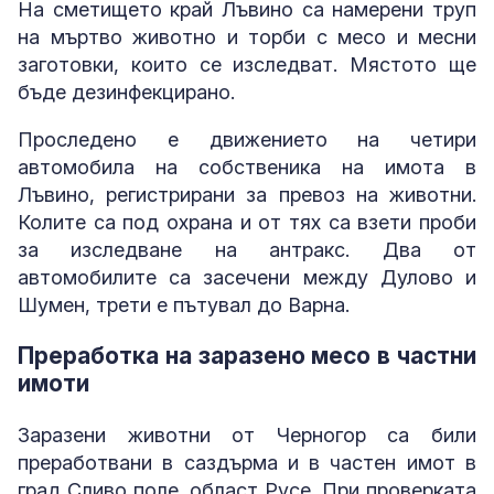
На сметището край Лъвино са намерени труп
на мъртво животно и торби с месо и месни
заготовки, които се изследват. Мястото ще
бъде дезинфекцирано.
Проследено е движението на четири
автомобила на собственика на имота в
Лъвино, регистрирани за превоз на животни.
Колите са под охрана и от тях са взети проби
за изследване на антракс. Два от
автомобилите са засечени между Дулово и
Шумен, трети е пътувал до Варна.
Преработка на заразено месо в частни
имоти
Заразени животни от Черногор са били
преработвани в саздърма и в частен имот в
град Сливо поле, област Русе. При проверката