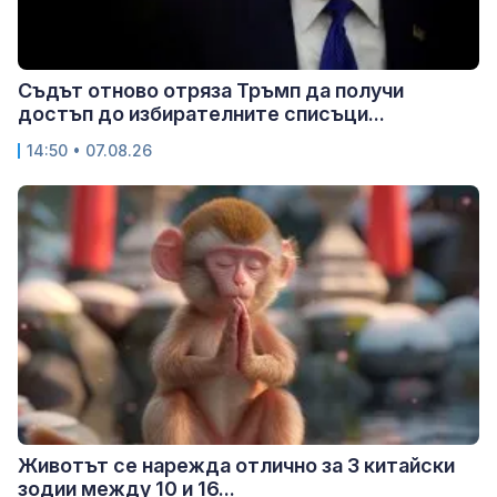
Съдът отново отряза Тръмп да получи
достъп до избирателните списъци...
14:50 • 07.08.26
Животът се нарежда отлично за 3 китайски
зодии между 10 и 16...