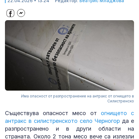
22.04.2026 • 13:24
Редактор:
Беатрис Младжова
Има опасност от разпространение на антракс от огнището в
Силистренско
Съществува опасност месо от
огнището с
антракс в силистренското село Черногор
да е
разпространено и в други области на
страната. Около 2 тона месо вече са излезли