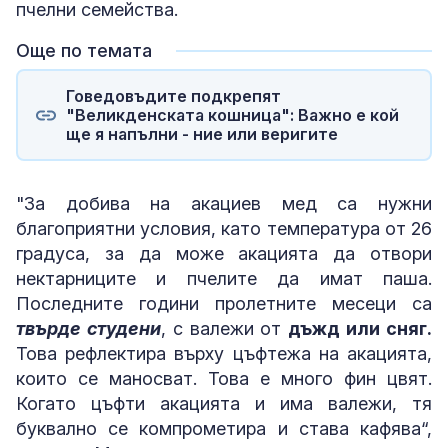
пчелни семейства.
Още по темата
Говедовъдите подкрепят
"Великденската кошница": Важно е кой
ще я напълни - ние или веригите
"За добива на акациев мед са нужни
благоприятни условия, като температура от 26
градуса, за да може акацията да отвори
нектарниците и пчелите да имат паша.
Последните години пролетните месеци са
твърде студени
, с валежи от
дъжд или сняг.
Това рефлектира върху цъфтежа на акацията,
които се маносват. Това е много фин цвят.
Когато цъфти акацията и има валежи, тя
буквално се компрометира и става кафява“,