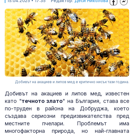
15.04.2025 • 17:35
Редактор:
Деси Николова
Добивът на акациев и липов мед е критично нисък тази година.
Добивът на акациев и липов мед, известен
като "
течното злато
" на България, става все
по-труден в района на Добруджа, което
създава сериозни предизвикателства пред
местните пчелари. Проблемът има
многофакторна природа, но най-главната