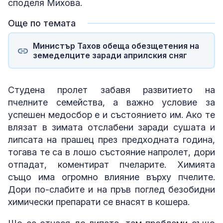
споделя Михова.
Още по темата
Министър Тахов обеща обезщетения на
земеделците заради априлския сняг
Студена пролет забавя развитието на
пчелните семейства, а важно условие за
успешен медосбор е и състоянието им. Ако те
влязат в зимата отслабени заради сушата и
липсата на прашец през предходната година,
тогава те са в лошо състояние напролет, дори
отпадат, коментират пчеларите. Химията
също има огромно влияние върху пчелите.
Дори по-слабите и на пръв поглед безобидни
химически препарати се внасят в кошера.