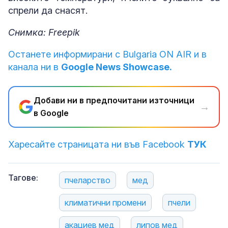
спрели да снасят.
Снимка: Freepik
Останете информирани с Bulgaria ON AIR и в
канала ни в
Google News Showcase.
Добави ни в предпочитани източници
→
в Google
Харесайте страницата ни във Facebook
ТУК
Тагове:
пчеларство
мед
климатични промени
пчели
акациев мед
липов мед