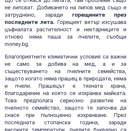
Що се отнася до липата, там проблеми също
не липсват. Добиването на липов мед също е
затруднено, заради
горещините през
последните лета.
Горещият вятър изсушава
цъфналата растителност и нектарниците и
отново няма паша за пчелите, съобщи
money.bg.
Благоприятните климатични условия са важни
не само за добива на мед, а и за
съществуването на пчелните семейства,
защото когато няма прашец в природата, няма
и пчели. Прашецът е тяхната храна,
благодарение на която се изхранва майката.
Това предполага сериозно развитие на
пчелното семейство, защото тя започва да
снася при пълноценно изхранване. През
последната стопанска година, заради
високите температури, пчелите буквално са