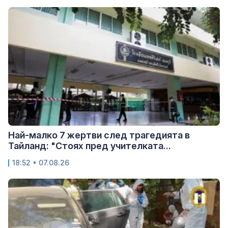
Най-малко 7 жертви след трагедията в
Тайланд: "Стоях пред учителката...
18:52 • 07.08.26