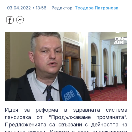
03.04.2022 • 13:56
Редактор:
Теодора Патронова
Loaded
:
Unmute
35.81%
Идея за реформа в здравната система
лансираха от "Продължаваме промяната".
Предложенията са свързани с дейността на
личните лекари. Идеята е след въвеждането