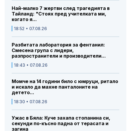
Най-малко 7 жертви след трагедията в
Тайланд: "Стоях пред учителката ми,
когато я...
18:52 • 07.08.26
Разбитата лаборатория за фентанил:
Смесена група с лидери,
разпространители и производители...
18:43 • 07.08.26
Момче на 14 години било с юмруци, ритало
и искало да махне панталоните на
детето...
18:30 • 07.08.26
Ужас в Бяла: Куче захапа стопанина си,
секунди по-късно падна от терасата и
загина