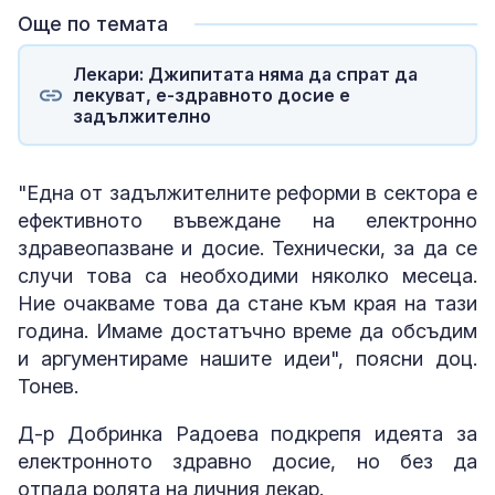
Още по темата
Лекари: Джипитата няма да спрат да
лекуват, е-здравното досие е
задължително
"Една от задължителните реформи в сектора е
ефективното въвеждане на електронно
здравеопазване и досие. Технически, за да се
случи това са необходими няколко месеца.
Ние очакваме това да стане към края на тази
година. Имаме достатъчно време да обсъдим
и аргументираме нашите идеи", поясни доц.
Тонев.
Д-р Добринка Радоева подкрепя идеята за
електронното здравно досие, но без да
отпада ролята на личния лекар.