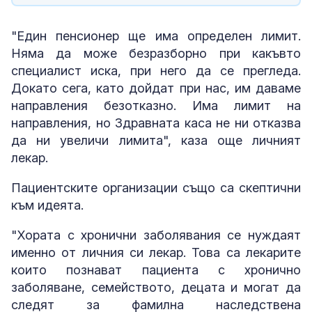
"Един пенсионер ще има определен лимит.
Няма да може безразборно при какъвто
специалист иска, при него да се прегледа.
Докато сега, като дойдат при нас, им даваме
направления безотказно. Има лимит на
направления, но Здравната каса не ни отказва
да ни увеличи лимита", каза още личният
лекар.
Пациентските организации също са скептични
към идеята.
"Хората с хронични заболявания се нуждаят
именно от личния си лекар. Това са лекарите
които познават пациента с хронично
заболяване, семейството, децата и могат да
следят за фамилна наследствена