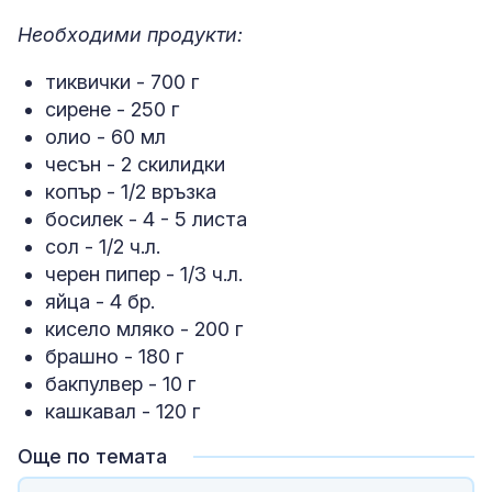
Необходими продукти:
тиквички - 700 г
сирене - 250 г
олио - 60 мл
чесън - 2 скилидки
копър - 1/2 връзка
босилек - 4 - 5 листа
сол - 1/2 ч.л.
черен пипер - 1/3 ч.л.
яйца - 4 бр.
кисело мляко - 200 г
брашно - 180 г
бакпулвер - 10 г
кашкавал - 120 г
Още по темата