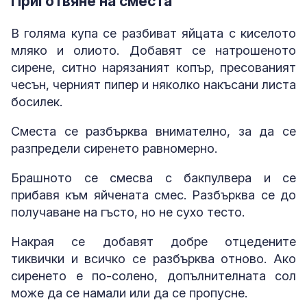
Приготвяне на сместа
В голяма купа се разбиват яйцата с киселото
мляко и олиото. Добавят се натрошеното
сирене, ситно нарязаният копър, пресованият
чесън, черният пипер и няколко накъсани листа
босилек.
Сместа се разбърква внимателно, за да се
разпредели сиренето равномерно.
Брашното се смесва с бакпулвера и се
прибавя към яйчената смес. Разбърква се до
получаване на гъсто, но не сухо тесто.
Накрая се добавят добре отцедените
тиквички и всичко се разбърква отново. Ако
сиренето е по-солено, допълнителната сол
може да се намали или да се пропусне.