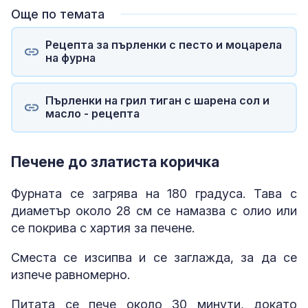
Още по темата
Рецепта за пърленки с песто и моцарела
на фурна
Пърленки на грил тиган с шарена сол и
масло - рецепта
Печене до златиста коричка
Фурната се загрява на 180 градуса. Тава с
диаметър около 28 см се намазва с олио или
се покрива с хартия за печене.
Сместа се изсипва и се заглажда, за да се
изпече равномерно.
Питата се пече около 30 минути, докато