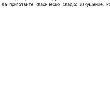
 да приготвите класическо сладко изкушение, к
Украйна: България не е
Топлинен удар
била цел на падналия
дехидратация
дрон
кърмачета: к
трябва да зн
родителите
Колумбийски
Кървене след
въоръжени
трябва ли да 
групировки търсят
притеснявам
боен опит с дронове в