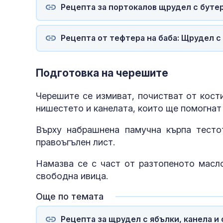
Рецепта за портокалов щрудел с буте
Рецепта от тефтера на баба: Щрудел с 
Подготовка на черешите
Черешите се измиват, почистват от кост
нишестето и канелата, които ще помогнат 
Върху набрашнена памучна кърпа тесто
правоъгълен лист.
Намазва се с част от разтопеното масло
свободна ивица.
Още по темата
Рецепта за щрудел с ябълки, канела и