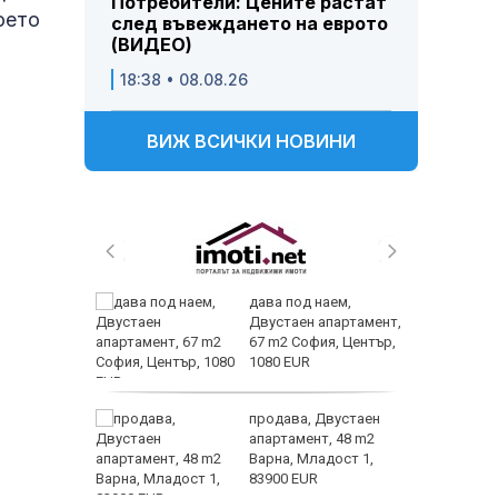
Потребители: Цените растат
оето
след въвеждането на еврото
(ВИДЕО)
18:38 • 08.08.26
ВИЖ ВСИЧКИ НОВИНИ
 и
дава под наем,
 при
Двустаен апартамент,
акво
67 m2 София, Център,
аят
1080 EUR
 секс –
продава, Двустаен
се
апартамент, 48 m2
е?
Варна, Младост 1,
83900 EUR