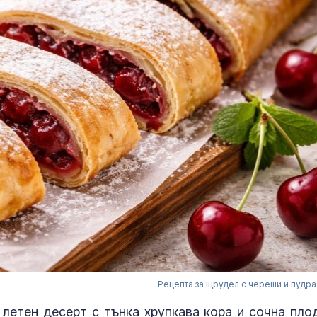
Рецепта за щрудел с череши и пудра
етен десерт с тънка хрупкава кора и сочна пло