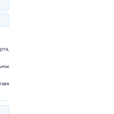
рта,
ънък
тавя