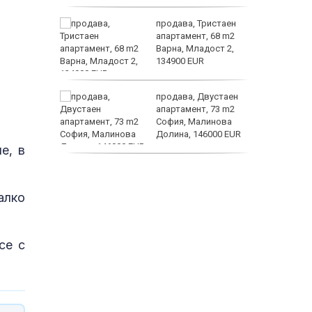
ината
продава, Тристаен
та са
апартамент, 68 m2
о
Варна, Младост 2,
 първите
134900 EUR
астерои
нят
продава, Двустаен
предване
апартамент, 73 m2
?
София, Малинова
Долина, 146000 EUR
е, в
дава под наем, Офис,
100 m2 София, Център,
800 EUR
алко
се с