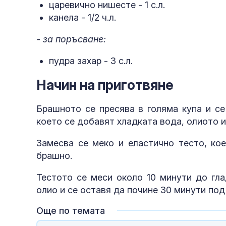
Украйна
царевично нишесте - 1 с.л.
канела - 1/2 ч.л.
- за поръсване:
пудра захар - 3 с.л.
Начин на приготвяне
Брашното се пресява в голяма купа и се
което се добавят хладката вода, олиото и
Замесва се меко и еластично тесто, ко
брашно.
Тестото се меси около 10 минути до гла
олио и се оставя да почине 30 минути под
Още по темата