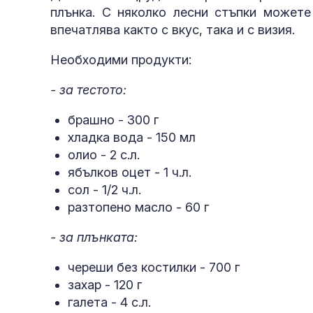
плънка. С няколко лесни стъпки можете
впечатлява както с вкус, така и с визия.
Необходими продукти:
- за тестото:
брашно - 300 г
хладка вода - 150 мл
олио - 2 с.л.
ябълков оцет - 1 ч.л.
сол - 1/2 ч.л.
разтопено масло - 60 г
- за плънката:
череши без костилки - 700 г
захар - 120 г
галета - 4 с.л.