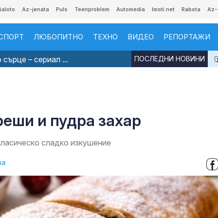
ialoto
Az-jenata
Puls
Teenproblem
Automedia
Imoti.net
Rabota
Az-
СПОРТ
ЛЮБОПИТНО
ТЕХНО
ВИДЕО
РЕПОРТАЖИ
сърце – сериал ...
ПОСЛЕДНИ НОВИНИ
реши и пудра захар
класическо сладко изкушение
ва