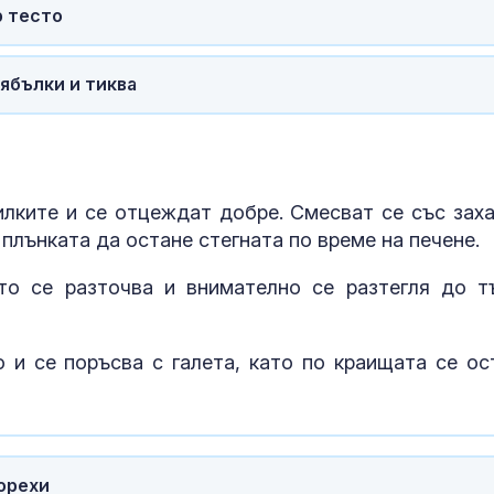
р тесто
ябълки и тиква
илките и се отцеждат добре. Смесват се със заха
плънката да остане стегната по време на печене.
то се разточва и внимателно се разтегля до т
 и се поръсва с галета, като по краищата се ос
 орехи