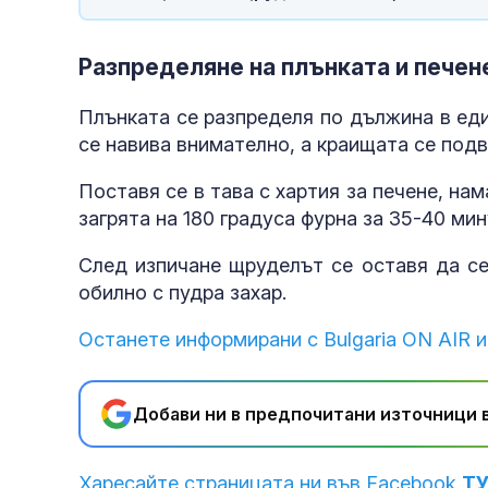
Разпределяне на плънката и печен
Плънката се разпределя по дължина в ед
се навива внимателно, а краищата се подв
Поставя се в тава с хартия за печене, на
загрята на 180 градуса фурна за 35-40 мин
След изпичане щруделът се оставя да се
обилно с пудра захар.
Останете информирани с Bulgaria ON AIR и
Добави ни в предпочитани източници в
Харесайте страницата ни във Facebook
Т