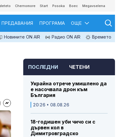
deteto
Chernomore
Start
Posoka
Boec
Megavselena
ПРЕДАВАНИЯ
ПРОГРАМА
ОЩЕ
Новините ON AIR
Радио ON AIR
Времето
ПОСЛЕДНИ
ЧЕТЕНИ
Украйна отрече умишлено да
е насочвала дрон към
България
20:26 • 08.08.26
18-годишен уби чичо си с
дървен кол в
Димитровградско