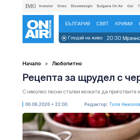
Investor
Dnes
Bloombergtv
Bulgaria On Air
Gol
T
БЪЛГАРИЯ
СВЯТ
КРИМИ
20:30
Гледай на живо
Мрачно 
Начало
Любопитно
Рецепта за щрудел с че
С няколко лесни стъпки можете да приготвите 
06.06.2026 • 22:00
Редактор:
Толя Николо