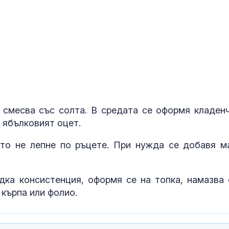
Заради дрона край
Почти полов
Кардам: МВнР извика
бебета по све
украинския посланик
изключителн
кърмени през
шест месеца
УЕФА наложи 23 000
Как се проме
евро глоба на Левски
костите с на
на възрастта
 смесва със солта. В средата се оформя кладенч
 ябълковият оцет.
ето не лепне по ръцете. При нужда се добавя м
дка консистенция, оформя се на топка, намазва 
 кърпа или фолио.