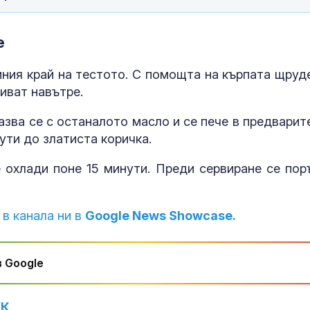
е
иния край на тестото. С помощта на кърпата щруд
иват навътре.
мазва се с останалото масло и се пече в предварит
ути до златиста коричка.
 охлади поне 15 минути. Преди сервиране се пор
 в канала ни в
Google News Showcase.
 Google
УК