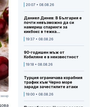
20:07 • 08.08.26
Даниел Динев: В България е
почти невъзможно да си
намериш спаринги за
кикбокс в тежка...
19:37 • 08.08.26
90-годишен мъж от
Кобиляне е в неизвестност
19:18 • 08.08.26
Турция ограничава корабния
трафик към Черно море
заради зачестилите атаки
19:00 • 08.08.26
 захар
дова