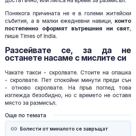
достатъчно, или липса на време за размисъл.
Понякога причината не е в големи житейски
събития, а в малки ежедневни навици,
които
постепенно оформят вътрешния ни свят
,
пише Times of India.
Разсейвате се, за да не
останете насаме с мислите си
Чакате такси - скролвате. Стоите на опашка
- скролвате. Пет спокойни минути преди сън
- отново скролвате. На пръв поглед това
изглежда безобидно, но с времето не оставя
място за размисъл.
Още по темата
Болести от миналото се завръщат