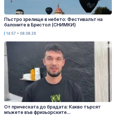
Пъстро зрелище в небето: Фестивалът на
балоните в Бристол (СНИМКИ)
14:57 • 08.08.26
От прическата до брадата: Какво търсят
мъжете във фризьорските...