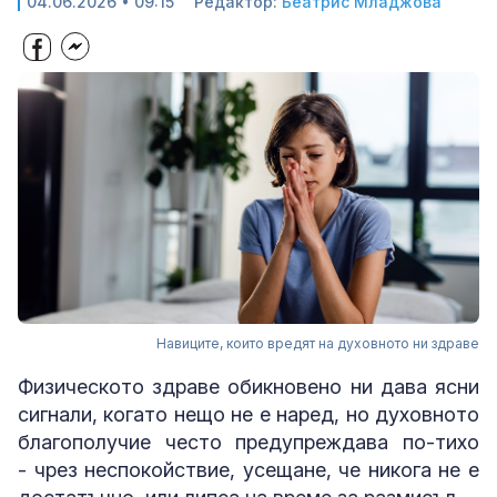
04.06.2026 • 09:15
Редактор:
Беатрис Младжова
Навиците, които вредят на духовното ни здраве
Физическото здраве обикновено ни дава ясни
сигнали, когато нещо не е наред, но духовното
благополучие често предупреждава по-тихо
- чрез неспокойствие, усещане, че никога не е