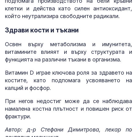
подпомага производството на бели кръвни
клетки и действа като силен антиоксидант,
който неутрализира свободните радикали.
Здрави кости и тъкани
Освен върху метаболизма и имунитета,
витамините влияят и върху структурата и
функцията на различни тъкани в организма.
Витамин D играе ключова роля за здравето на
костите, като подпомага усвояването на
калций и фосфор.
При негов недостиг може да се наблюдава
намалена костна плътност и повишен риск от
фрактури.
Автор: д-р Стефани Димитрова, лекар по