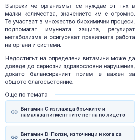
Въпреки че организмът се нуждае от тях в
малки количества, значението им е огромно.
Те участват в множество биохимични процеси,
подпомагат имунната защита, регулират
метаболизма и осигуряват правилната работа
на органи и системи.
Недостигът на определени витамини може да
доведе до сериозни здравословни нарушения,
докато балансираният прием е важен за
общото благосъстояние.
Още по темата
Витамин C изглажда бръчките и
намалява пигментните петна по лицето
Витамин D: Ползи, източници и кога са
нужни добавки