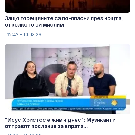
Защо горещините са по-опасни през нощта,
отколкото си мислим
12:42 • 10.08.26
"Исус Христос е жив и днес": Музиканти
отправят послание за вярата...