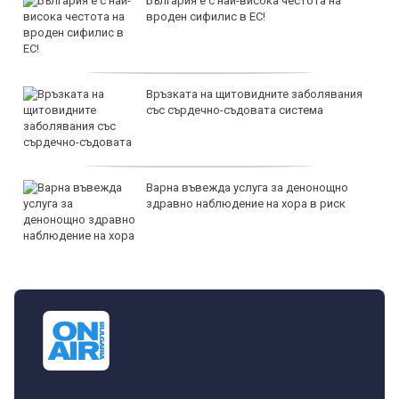
България е с най-висока честота на
вроден сифилис в ЕС!
Връзката на щитовидните заболявания
със сърдечно-съдовата система
Варна въвежда услуга за денонощно
здравно наблюдение на хора в риск