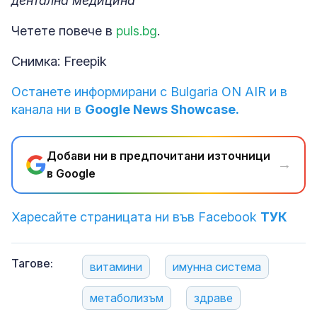
дентална медицина
Четете повече в
puls.bg
.
Снимка: Freepik
Останете информирани с Bulgaria ON AIR и в
канала ни в
Google News Showcase.
Добави ни в предпочитани източници
→
в Google
Харесайте страницата ни във Facebook
ТУК
Тагове:
витамини
имунна система
метаболизъм
здраве