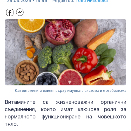
24.04.2026 • 14:46
Редактор:
Толя Николова
Как витамините влияят върху имунната система и метаболизма
Витамините са жизненоважни органични
съединения, които имат ключова роля за
нормалното функциониране на човешкото
тяло.