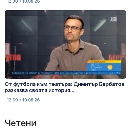
12:30 • 10.08.26
От футбола към театъра: Димитър Бербатов
разказва своята история...
12:00 • 10.08.26
Четени