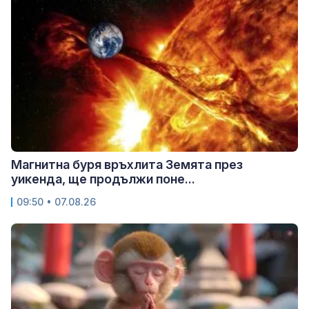
Магнитна буря връхлита Земята през
уикенда, ще продължи поне...
09:50 • 07.08.26