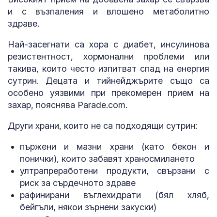
и с възпаления и влошено метаболитно
здраве.
Най-засегнати са хора с диабет, инсулинова
резистентност, хормонални проблеми или
такива, които често изпитват спад на енергия
сутрин. Децата и тийнейджърите също са
особено уязвими при прекомерен прием на
захар, пояснява Parade.com.
Други храни, които не са подходящи сутрин:
пържени и мазни храни (като бекон и
понички), които забавят храносмилането
ултрапреработени продукти, свързани с
риск за сърдечното здраве
рафинирани въглехидрати (бял хляб,
бейгъли, някои зърнени закуски)