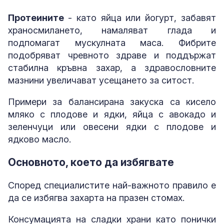
Протеините
- като яйца или йогурт, забавят
храносмилането, намаляват глада и
подпомагат мускулната маса. Фибрите
подобряват чревното здраве и поддържат
стабилна кръвна захар, а здравословните
мазнини увеличават усещането за ситост.
Примери за балансирана закуска са кисело
мляко с плодове и ядки, яйца с авокадо и
зеленчуци или овесени ядки с плодове и
ядково масло.
Основното, което да избягвате
Според специалистите най-важното правило е
да се избягва захарта на празен стомах.
Консумацията на сладки храни като понички