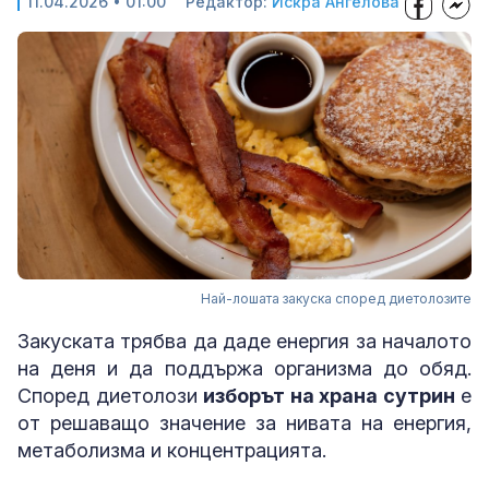
11.04.2026 • 01:00
Редактор:
Искра Ангелова
Най-лошата закуска според диетолозите
Закуската трябва да даде енергия за началото
на деня и да поддържа организма до обяд.
Според диетолози
изборът на храна сутрин
е
от решаващо значение за нивата на енергия,
метаболизма и концентрацията.