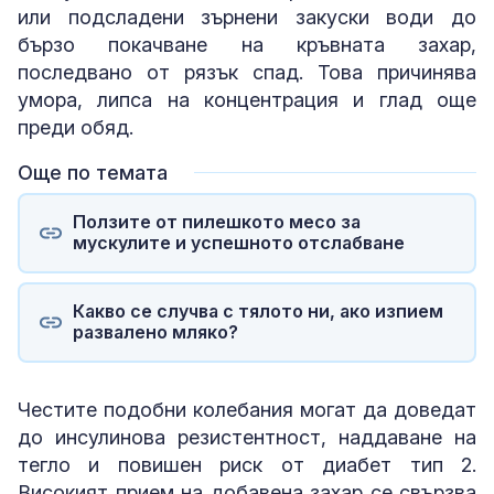
или подсладени зърнени закуски води до
бързо покачване на кръвната захар,
последвано от рязък спад. Това причинява
умора, липса на концентрация и глад още
преди обяд.
Още по темата
Ползите от пилешкото месо за
мускулите и успешното отслабване
Какво се случва с тялото ни, ако изпием
развалено мляко?
Честите подобни колебания могат да доведат
до инсулинова резистентност, наддаване на
тегло и повишен риск от диабет тип 2.
Високият прием на добавена захар се свързва