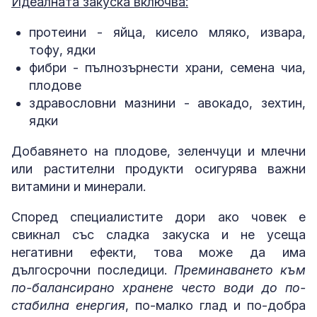
Идеалната закуска включва:
протеини - яйца, кисело мляко, извара,
тофу, ядки
фибри - пълнозърнести храни, семена чиа,
плодове
здравословни мазнини - авокадо, зехтин,
ядки
Добавянето на плодове, зеленчуци и млечни
или растителни продукти осигурява важни
витамини и минерали.
Според специалистите дори ако човек е
свикнал със сладка закуска и не усеща
негативни ефекти, това може да има
дългосрочни последици.
Преминаването към
по-балансирано хранене често води до по-
стабилна енергия
, по-малко глад и по-добра