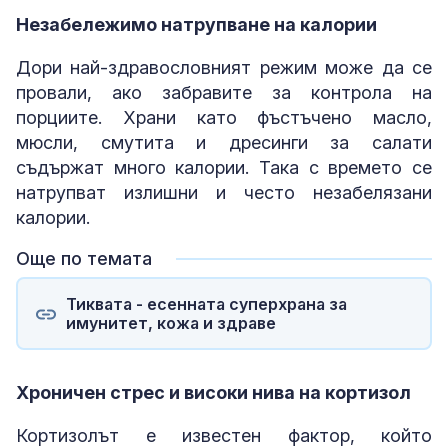
Незабележимо натрупване на калории
Дори най-здравословният режим може да се
провали, ако забравите за контрола на
порциите. Храни като фъстъчено масло,
мюсли, смутита и дресинги за салати
съдържат много калории. Така с времето се
натрупват излишни и често незабелязани
калории.
Още по темата
Тиквата - есенната суперхрана за
имунитет, кожа и здраве
Хроничен стрес и високи нива на кортизол
Кортизолът е известен фактор, който